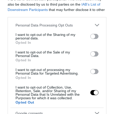
also be disclosed by us to third parties on the
IAB’s List of
Downstream Participants
that may further disclose it to other
third parties.
Please note that this website/app uses one or more Google
Personal Data Processing Opt Outs
services and may gather and store information including but
not limited to your visit or usage behaviour. You may click to
I want to opt-out of the Sharing of my
personal data.
grant or deny consent to Google and its third-party tags to
Opted In
use your data for below specified purposes in below Google
consent section.
I want to opt-out of the Sale of my
Personal Data.
Opted In
I want to opt-out of processing my
Personal Data for Targeted Advertising.
Bonaccini e il mito delle barricate di Parma: quando
Opted In
l’antifascismo copia il fascismo
I want to opt-out of Collection, Use,
6 Agosto 2026
Retention, Sale, and/or Sharing of my
Personal Data that Is Unrelated with the
Purposes for which it was collected.
Opted Out
Google consents