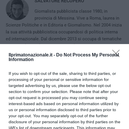
SALVATORE RECUPERO
Giornalista pubblicista classe 1980, in
provincia di Messina. Vive a Roma, laurea in
Scienze Politiche e in Editoria e Giornalismo. Nel 2004 inizia
la sua attività pubblicistica occupandosi di politica interna
ed internazionale. Dal dicembre 2013 si occupa di tematiche
economiche per Il Primato Nazionale.
Ilprimatonazionale.it -
Do Not Process My Personal
Information
previous post
If you wish to opt-out of the sale, sharing to third parties, or
La Germania azzoppa la Bce
processing of your personal or sensitive information for
targeted advertising by us, please use the below opt-out
next post
section to confirm your selection. Please note that after your
Anti-italianità: il mito fondatore della sinistra
opt-out request is processed you may continue seeing
interest-based ads based on personal information utilized by
us or personal information disclosed to third parties prior to
YOU MAY ALSO LIKE
your opt-out. You may separately opt-out of the further
disclosure of your personal information by third parties on the
IAB’s list of downstream participants. This information may