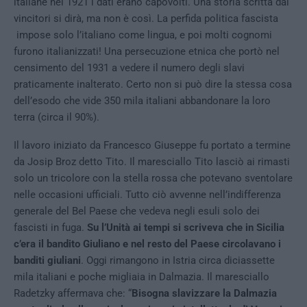
italiane nel 1921 i dati erano capovolti. Una storia scritta dai
vincitori si dirà, ma non è così. La perfida politica fascista
impose solo l’italiano come lingua, e poi molti cognomi
furono italianizzati! Una persecuzione etnica che portò nel
censimento del 1931 a vedere il numero degli slavi
praticamente inalterato. Certo non si può dire la stessa cosa
dell’esodo che vide 350 mila italiani abbandonare la loro
terra (circa il 90%).
Il lavoro iniziato da Francesco Giuseppe fu portato a termine
da Josip Broz detto Tito. Il maresciallo Tito lasciò ai rimasti
solo un tricolore con la stella rossa che potevano sventolare
nelle occasioni ufficiali. Tutto ciò avvenne nell’indifferenza
generale del Bel Paese che vedeva negli esuli solo dei
fascisti in fuga.
Su l’Unità ai tempi si scriveva che in Sicilia
c’era il bandito Giuliano e nel resto del Paese circolavano i
banditi giuliani
. Oggi rimangono in Istria circa diciassette
mila italiani e poche migliaia in Dalmazia. Il maresciallo
Radetzky affermava che: “
Bisogna slavizzare la Dalmazia