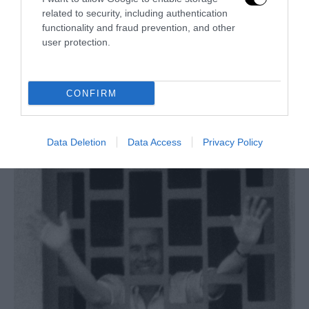
related to security, including authentication
functionality and fraud prevention, and other
user protection.
CONFIRM
La Camera boccia il patentino antifascista per parlare a
Montecitorio: palo clamoroso del Pd
5 Agosto 2026
Data Deletion
Data Access
Privacy Policy