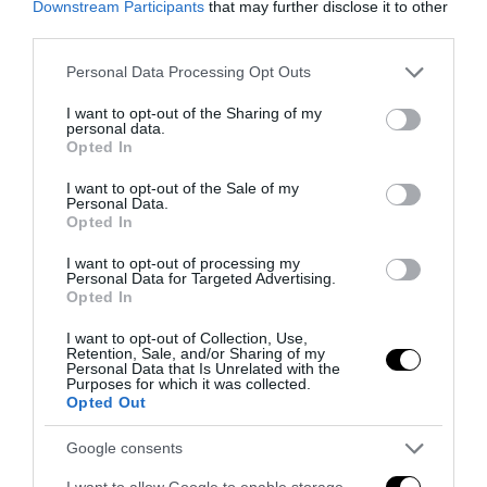
Downstream Participants
that may further disclose it to other
third parties.
Please note that this website/app uses one or more Google
Personal Data Processing Opt Outs
services and may gather and store information including but
not limited to your visit or usage behaviour. You may click to
I want to opt-out of the Sharing of my
Sánchez contro l’Italia: il socialista dell’accoglienza
personal data.
grant or deny consent to Google and its third-party tags to
Opted In
riscopre i confini
use your data for below specified purposes in below Google
8 Agosto 2026
consent section.
I want to opt-out of the Sale of my
Personal Data.
Opted In
I want to opt-out of processing my
Personal Data for Targeted Advertising.
Opted In
I want to opt-out of Collection, Use,
Retention, Sale, and/or Sharing of my
Personal Data that Is Unrelated with the
Purposes for which it was collected.
Opted Out
Google consents
I want to allow Google to enable storage