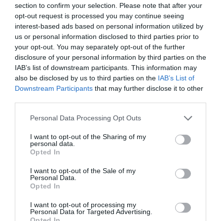
Il grande inganno dell’immigrazione: l’Italia ha bisogno
section to confirm your selection. Please note that after your
di più idee, non di più braccia
opt-out request is processed you may continue seeing
interest-based ads based on personal information utilized by
27 Luglio 2026
us or personal information disclosed to third parties prior to
your opt-out. You may separately opt-out of the further
disclosure of your personal information by third parties on the
IAB’s list of downstream participants. This information may
also be disclosed by us to third parties on the
IAB’s List of
Downstream Participants
that may further disclose it to other
third parties.
Please note that this website/app uses one or more Google
Personal Data Processing Opt Outs
services and may gather and store information including but
not limited to your visit or usage behaviour. You may click to
I want to opt-out of the Sharing of my
personal data.
grant or deny consent to Google and its third-party tags to
Opted In
use your data for below specified purposes in below Google
consent section.
I want to opt-out of the Sale of my
Personal Data.
Opted In
Piacenza, niente lavoro per chi commemora Acca
Larenzia: la ritorsione ideologica della Prefettura
I want to opt-out of processing my
Personal Data for Targeted Advertising.
27 Luglio 2026
Opted In