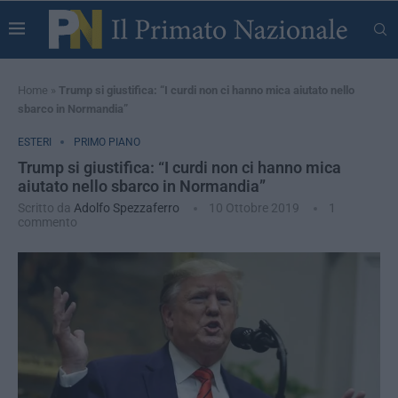
Home
»
Trump si giustifica: “I curdi non ci hanno mica aiutato nello
sbarco in Normandia”
ESTERI
PRIMO PIANO
Trump si giustifica: “I curdi non ci hanno mica
aiutato nello sbarco in Normandia”
Scritto da
Adolfo Spezzaferro
10 Ottobre 2019
1
commento