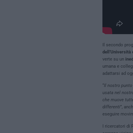
Il secondo prog
dell’Università 
verte su un
ine
umana e collega
adattarsi ad ogg
“
Il nostro punto
usata nel nostro
che muove tutte
differenti
”, anc
eseguire movim
I ricercatori d