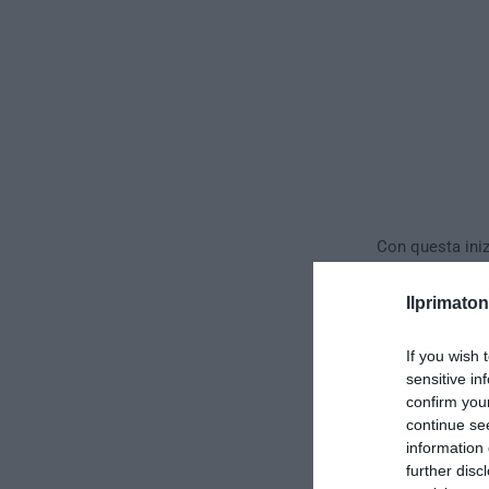
Con questa inizi
magazzino
,
Am
lungo il percor
Ilprimaton
già impegnato 
If you wish 
sensitive in
confirm you
continue se
information 
further disc