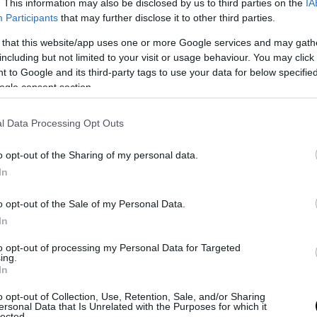
. This information may also be disclosed by us to third parties on the
IA
Participants
that may further disclose it to other third parties.
 that this website/app uses one or more Google services and may gath
including but not limited to your visit or usage behaviour. You may click 
 to Google and its third-party tags to use your data for below specifi
ogle consent section.
 dei maggiori laboratori di ricerca
al mondo, che presenteranno, all
l Data Processing Opt Outs
e, degli speciali robot che dovranno occuparsi dell’automatizzazio
gazzini
del gigante dell’e-commerce, passando dal prelievo dal giu
o opt-out of the Sharing of my personal data.
spedire, fino all’imballaggio e la preparazione per la spedizione. Lo
In
 di stimolare università e centri di ricerca del mondo a escogitare
tizzate, per prendere dagli scaffali gli oggetti ordinati dai clienti on
o opt-out of the Sale of my Personal Data.
cereali – e riporli in pacchi pronti per la spedizione.
In
tori di ricerca in concorso, troviamo anche
due progetti sviluppati da
to opt-out of processing my Personal Data for Targeted
ing.
 quello del
Politecnico di Torino
e quello dell’
Università di Pisa
.
In
Politecnico di Torino
realizzato in collaborazione con
Comau
, consi
o opt-out of Collection, Use, Retention, Sale, and/or Sharing
 in grado di muoversi in sei direzioni e dotato di due “mani”, una ad
ersonal Data that Is Unrelated with the Purposes for which it
lected.