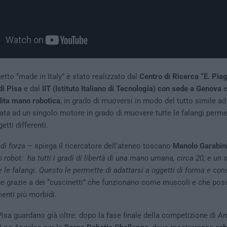
etto “made in Italy” è stato realizzato dal
Centro di Ricerca “E. Piag
di Pisa
e dal
IIT (Istituto Italiano di Tecnologia) con sede a Genova
e
dita mano robotica
, in grado di muoversi in modo del tutto simile 
ta ad un singolo motore in grado di muovere tutte le falangi perme
etti differenti.
 di forza
– spiega il ricercatore dell’ateneo toscano
Manolo Garabin
 robot: ha tutti i gradi di libertà di una mano umana, circa 20, e un
 le falangi. Questo le permette di adattarsi a oggetti di forma e co
he grazie a dei “cuscinetti” che funzionano come muscoli e che pos
enti più morbidi.
i Pisa guardano già oltre: dopo la fase finale della competizione di A