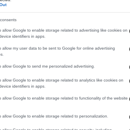
el mondo della robotica.
Out
ne,
spiega uno dei ricercatori del Politecnico, Manuel Del Verme
, i
consents
r 999
) per realizzare un “braccio” con sei gradi di libertà, ovvero ch
 precisione al millimetro e una grande velocità di movimento
”.
o allow Google to enable storage related to advertising like cookies on
evice identifiers in apps.
sa, ovvero le “mani”, sono due, di cui una, sottolinea il ricercatore, “
 c’è niente di commerciale di questo tipo al momento
”. Il “cervello” 
o allow my user data to be sent to Google for online advertising
rutta “
un sistema di visione e di profondità
” che unito a una webca
s.
sappia esattamente cosa afferrare e dove
”.
to allow Google to send me personalized advertising.
 arrivare a Seattle, la qualifica stata molto complessa e la finale ra
tto un ottimo lavoro
– afferma Manuel Del Verme, che aggiunge: “
In
o allow Google to enable storage related to analytics like cookies on
evice identifiers in apps.
 credere che non ci fossero buone possibilità per restare in Italia, i 
ci sono aziende disposte a investire
”.
o allow Google to enable storage related to functionality of the website
o allow Google to enable storage related to personalization.
o allow Google to enable storage related to security, including