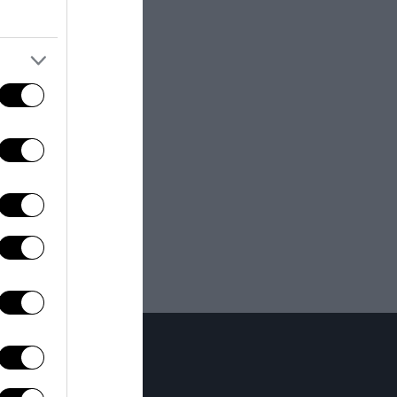
mpiega un robot
e si muove in sei
del tutto
del robot è un
m fa in modo
ppresenta già la
 un momento in
fatti