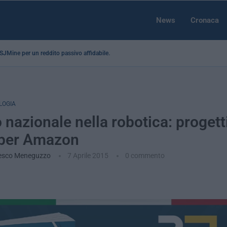
News
Cronaca
a SJMine per un reddito passivo affidabile...
LOGIA
 nazionale nella robotica: proget
y per Amazon
esco Meneguzzo
7 Aprile 2015
0 commento