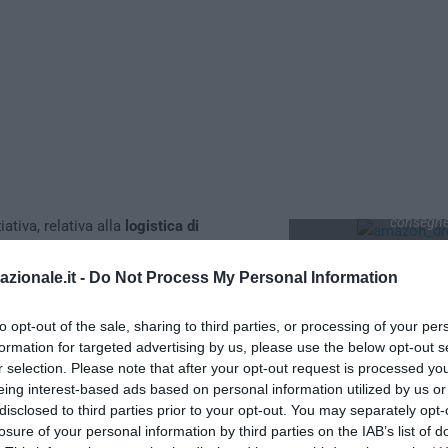
Drone Amazon Pri
sperimentazione per l’a
consegn
ativa, relativa alla
logistica di
azon
dimostra la volontà di procedere
so dell’automazione più avveniristico, che vede il gigante globale del
azionale.it -
Do Not Process My Personal Information
nella sperimentazione delle
consegne tramite droni
.
to opt-out of the sale, sharing to third parties, or processing of your per
formation for targeted advertising by us, please use the below opt-out s
r selection. Please note that after your opt-out request is processed y
eing interest-based ads based on personal information utilized by us or
disclosed to third parties prior to your opt-out. You may separately opt-
losure of your personal information by third parties on the IAB’s list of