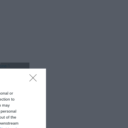
meAir in
utomazione delle
e
la distribuzione
sonal or
ection to
ou may
 personal
out of the
 downstream