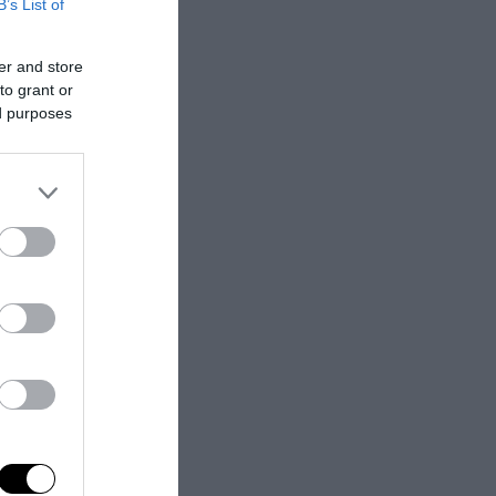
B’s List of
er and store
to grant or
ed purposes
a fine di
ne dei
sto scaffale
 scopo di
 soluzioni
line – dai libri
 team italiani
ste in un
dirittura del