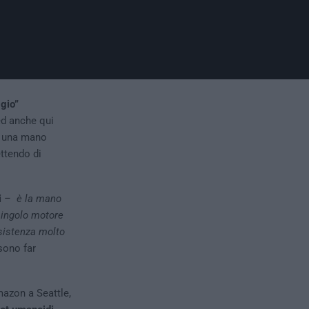
gio”
d anche qui
ad una mano
ttendo di
i
–
è la mano
 singolo motore
nsistenza molto
sono far
mazon a Seattle,