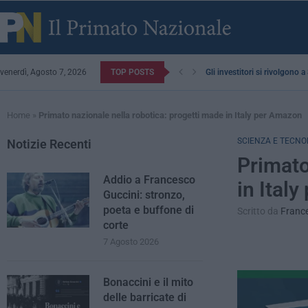
venerdì, Agosto 7, 2026
TOP POSTS
Gli investitori si rivolgono 
Home
»
Primato nazionale nella robotica: progetti made in Italy per Amazon
SCIENZA E TECNO
Notizie Recenti
Primato
Addio a Francesco
in Ital
Guccini: stronzo,
poeta e buffone di
Scritto da
Franc
corte
7 Agosto 2026
Bonaccini e il mito
delle barricate di