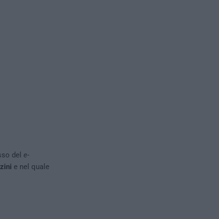
sso del
e-
zini
e nel quale