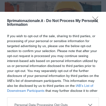
Ilprimatonazionale.it -
Do Not Process My Personal
Information
If you wish to opt-out of the sale, sharing to third parties, or
processing of your personal or sensitive information for
targeted advertising by us, please use the below opt-out
section to confirm your selection. Please note that after your
opt-out request is processed you may continue seeing
interest-based ads based on personal information utilized by
us or personal information disclosed to third parties prior to
your opt-out. You may separately opt-out of the further
Spin Time, l’antifascismo commensale della Roma
disclosure of your personal information by third parties on the
«open to the future»
IAB’s list of downstream participants. This information may
7 Agosto 2026
also be disclosed by us to third parties on the
IAB’s List of
Downstream Participants
that may further disclose it to other
third parties.
Please note that this website/app uses one or more Google
Personal Data Processing Opt Outs