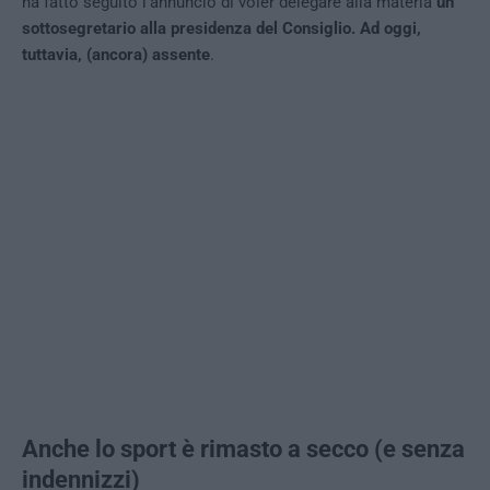
ha fatto seguito l’annuncio di voler delegare alla materia
un
sottosegretario alla presidenza del Consiglio. Ad oggi,
tuttavia, (ancora) assente
.
Anche lo sport è rimasto a secco (e senza
indennizzi)