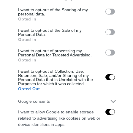
services and may gather and store information including but
not limited to your visit or usage behaviour. You may click to
I want to opt-out of the Sharing of my
personal data.
grant or deny consent to Google and its third-party tags to
Opted In
use your data for below specified purposes in below Google
consent section.
I want to opt-out of the Sale of my
Personal Data.
Opted In
I want to opt-out of processing my
Personal Data for Targeted Advertising.
Opted In
Tekne agli americani: il Golden Power è l’ultima trincea
I want to opt-out of Collection, Use,
Retention, Sale, and/or Sharing of my
di uno Stato senza politica...
Personal Data that Is Unrelated with the
Purposes for which it was collected.
7 Agosto 2026
Opted Out
Google consents
I want to allow Google to enable storage
related to advertising like cookies on web or
device identifiers in apps.