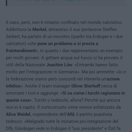
Il caso, però, non è rimasto confinato nel mondo calcistico.
Addirittura la
Merkel
, attraverso il suo portavoce Steffen
Seibert, ha parlato di un incontro (quello tra Erdogan e i due
calciatori) «che
pone un problema e si presta a
fraintendimenti
», in quanto i due rappresentano un esempio
per molti giovani. A gettare acqua sul fuoco ci ha provato il
cittì della Nazionale
Joachim Löw
: «Entrambi hanno fatto
molto per l’integrazione in Germania». Ma poi ammette: «Io e
la federazione siamo però concordi nel ritenerla un’
azione
infelice
». Anche il team manager
Oliver Bierhoff
cerca di
smorzare i toni e aggiunge: «
Si sa come i turchi ragionano in
queste cose
». Turchi o tedeschi, allora? Perché qui ancora
non si è capito. Il cortocircuito viene invece enfatizzato da
Alice Weidel
, copresidente dell’
Afd
, il partito populista
tedesco: «Malgrado tutte le iniziative pro-integrazione del
Dfb, Gündogan vede in Erdogan il “suo presidente” e Özil fa