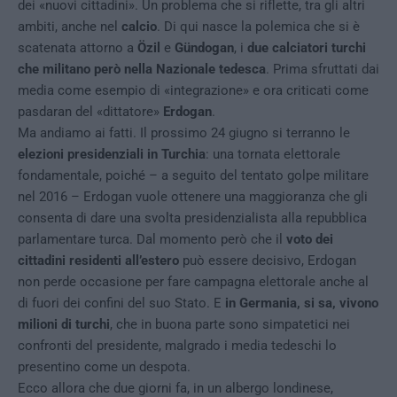
dei «nuovi cittadini». Un problema che si riflette, tra gli altri
ambiti, anche nel
calcio
. Di qui nasce la polemica che si è
scatenata attorno a
Özil
e
Gündogan
, i
due calciatori turchi
che militano però nella Nazionale tedesca
. Prima sfruttati dai
media come esempio di «integrazione» e ora criticati come
pasdaran del «dittatore»
Erdogan
.
Ma andiamo ai fatti. Il prossimo 24 giugno si terranno le
elezioni presidenziali in Turchia
: una tornata elettorale
fondamentale, poiché – a seguito del tentato golpe militare
nel 2016 – Erdogan vuole ottenere una maggioranza che gli
consenta di dare una svolta presidenzialista alla repubblica
parlamentare turca. Dal momento però che il
voto dei
cittadini residenti all’estero
può essere decisivo, Erdogan
non perde occasione per fare campagna elettorale anche al
di fuori dei confini del suo Stato. E
in Germania, si sa, vivono
milioni di turchi
, che in buona parte sono simpatetici nei
confronti del presidente, malgrado i media tedeschi lo
presentino come un despota.
Ecco allora che due giorni fa, in un albergo londinese,