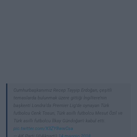
Cumhurbaşkanımız Recep Tayyip Erdoğan, çeşitli
temaslarda bulunmak üzere gittiği İngiltere’nin
başkenti Londra’da Premier Lig’de oynayan Türk
futbolcu Cenk Tosun, Türk asıllı futbolcu Mesut Özil ve
Türk asıllı futbolcu İlkay Gündoğan’ı kabul etti.
pic.twitter.com/X3ZY8wwCsa
— AK Parti (@Akparti)
14 maggio 2018