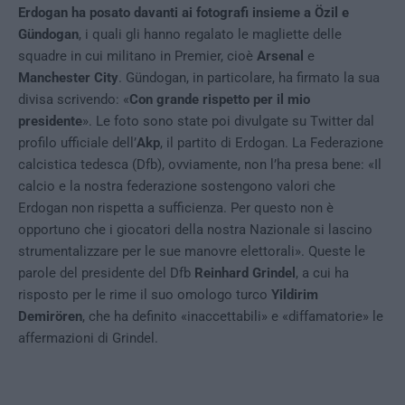
Erdogan ha posato davanti ai fotografi insieme a Özil e
Gündogan
, i quali gli hanno regalato le magliette delle
squadre in cui militano in Premier, cioè
Arsenal
e
Manchester City
. Gündogan, in particolare, ha firmato la sua
divisa scrivendo: «
Con grande rispetto per il mio
presidente
». Le foto sono state poi divulgate su Twitter dal
profilo ufficiale dell’
Akp
, il partito di Erdogan. La Federazione
calcistica tedesca (Dfb), ovviamente, non l’ha presa bene: «Il
calcio e la nostra federazione sostengono valori che
Erdogan non rispetta a sufficienza. Per questo non è
opportuno che i giocatori della nostra Nazionale si lascino
strumentalizzare per le sue manovre elettorali». Queste le
parole del presidente del Dfb
Reinhard Grindel
, a cui ha
risposto per le rime il suo omologo turco
Yildirim
Demirören
, che ha definito «inaccettabili» e «diffamatorie» le
affermazioni di Grindel.