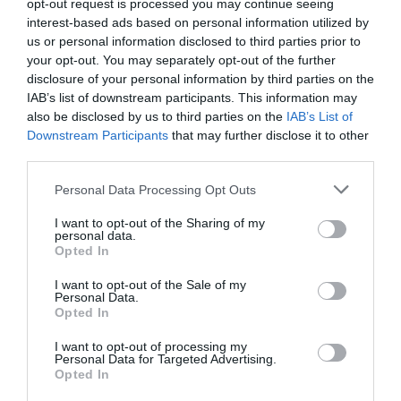
Remigrazione, il Copasir riconosce all’antifascismo il
opt-out request is processed you may continue seeing
interest-based ads based on personal information utilized by
veto del disordine
us or personal information disclosed to third parties prior to
6 Agosto 2026
your opt-out. You may separately opt-out of the further
disclosure of your personal information by third parties on the
IAB’s list of downstream participants. This information may
also be disclosed by us to third parties on the
IAB’s List of
Downstream Participants
that may further disclose it to other
third parties.
Please note that this website/app uses one or more Google
Personal Data Processing Opt Outs
services and may gather and store information including but
not limited to your visit or usage behaviour. You may click to
I want to opt-out of the Sharing of my
personal data.
grant or deny consent to Google and its third-party tags to
Opted In
use your data for below specified purposes in below Google
consent section.
I want to opt-out of the Sale of my
Personal Data.
Opted In
La Camera boccia il patentino antifascista per parlare a
I want to opt-out of processing my
Personal Data for Targeted Advertising.
Montecitorio: palo clamoroso del Pd
Opted In
5 Agosto 2026