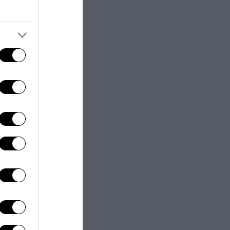
Bene proprio
 ha voluto
tti
, scudiero di
arte essenziale
o il capitano
Il’nur Zakarin
,
e, reggono ed
era. Solo
che pedalate.
 se vuoi cantato