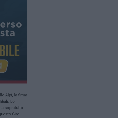
e Alpi, la firma
ibali
. Lo
ma sopratutto
questo Giro