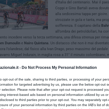
d’Italia del centenario. Mai il pa
Coppi e Gino Bartali aveva dovuto
alla sedicesima tappa per gioire.
strozzate in gola e tanta, ma prop
sofferenza. Il capitano della
Bahr
all’ombra dei petroldollari, ha co
Lento incedere verso la terza settimana, una difesa strenua per rima
om Dumoulin
e
Nairo Quintana
. Un distacco che non è mai diventato
 ora l’olandese, dal fisico alla Ivan Drago, peso massimo del pedal
avarro Miguel Indurain, in maglia rosa a 31″ il minuto colombiano, me
lore è a 1’12”.
azionale.it -
Do Not Process My Personal Information
to opt-out of the sale, sharing to third parties, or processing of your per
formation for targeted advertising by us, please use the below opt-out s
r selection. Please note that after your opt-out request is processed y
eing interest-based ads based on personal information utilized by us or
disclosed to third parties prior to your opt-out. You may separately opt-
losure of your personal information by third parties on the IAB’s list of