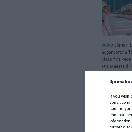
solito climax. 
agganciato a
T
classifica vede
sua Maestà il n
del pedale trico
Ilprimaton
If you wish 
sensitive in
confirm you
continue se
information 
further disc