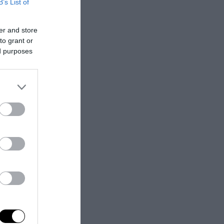
B’s List of
er and store
to grant or
ed purposes
con i rimorsi. La
, kamikaze a
irolo
, ascesa
ez compagno del
est’anno, con il
lior
l riscatto dopo
ndo,