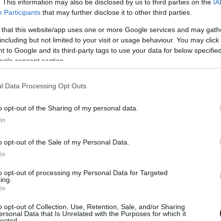
. This information may also be disclosed by us to third parties on the
IA
Participants
that may further disclose it to other third parties.
 that this website/app uses one or more Google services and may gath
including but not limited to your visit or usage behaviour. You may click 
 to Google and its third-party tags to use your data for below specifi
ogle consent section.
 giorni di corsa, quando tutto si decide ed i rimpianti fanno a pugni 
l Data Processing Opt Outs
a, nella prima ora il gruppo accarezza i
50 chilometri orari di media
a salita, tanta, troppa, proprio come piace al siciliano. Prima il
Mort
o opt-out of the Sharing of my personal data.
mpianto
Michele Scarponi
, davanti a tutti scollina Luis Leon Sanch
In
, all’Astana, fino all’ultimo giorno. Poi, la cima Coppi che fa rima, qu
lvio
. Questa volta è
Mikel Landa
, anche lui figlio a due ruote del mig
o opt-out of the Sale of my Personal Data.
assare in testa. Lo spagnolo della Sky guida la corsa alla ricerca de
In
o non certo entusiasmante. Dietro le polveri sembrano bagnate qua
to opt-out of processing my Personal Data for Targeted
’
Umbrailpass
, scoppia l’intestino di Dumoulin.
ing.
In
o opt-out of Collection, Use, Retention, Sale, and/or Sharing
ersonal Data that Is Unrelated with the Purposes for which it
lected.