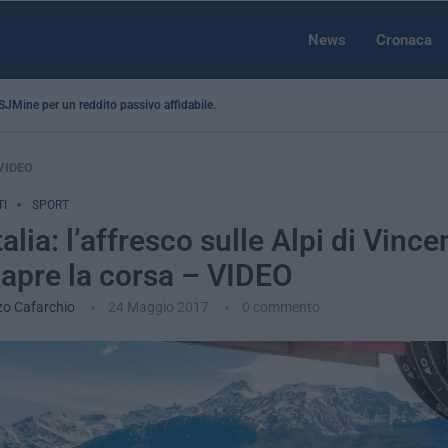
News
Cronaca
a SJMine per un reddito passivo affidabile...
– VIDEO
I
SPORT
talia: l’affresco sulle Alpi di Vinc
riapre la corsa – VIDEO
zo Cafarchio
24 Maggio 2017
0 commento