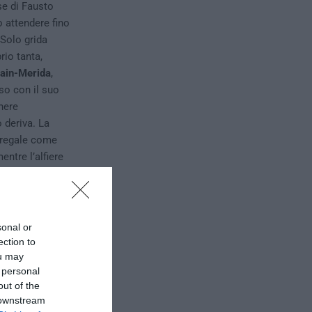
ese di Fausto
 attendere fino
 Solo grida
rio tanta,
ain-Merida
,
rso con il suo
nere
 deriva. La
e regale come
ntre l’alfiere
sonal or
ection to
ou may
 personal
out of the
 downstream