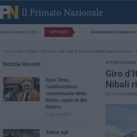
sabato, Agosto 8, 2026
TOP POSTS
Gli investitori si rivolgono 
Home
»
Giro d’Italia: l’affresco sulle Alpi di Vincenzo Nibali riapre la corsa 
APPROFONDIMENT
Notizie Recenti
Giro d’I
Spin Time,
Nibali 
l’antifascismo
commensale della
Scritto da
Loren
Roma «open to the
future»
7 Agosto 2026
Tekne agli