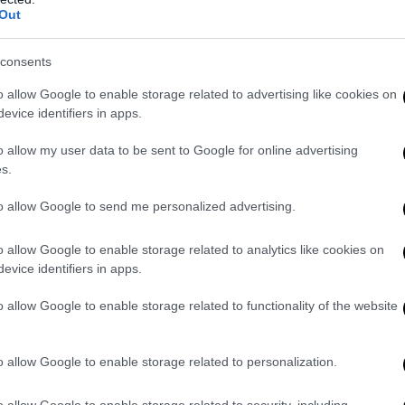
Out
consents
o allow Google to enable storage related to advertising like cookies on
evice identifiers in apps.
o allow my user data to be sent to Google for online advertising
s.
 tulipano amaro:
“Non capisco il loro comportamento, è una merda”
. 
to allow Google to send me personalized advertising.
o il corridore nato a Maastricht, la città del trattato. Il gruppo non
promessi
, per qualche chilometro lo ha atteso, con
Franco Pellizzo
o allow Google to enable storage related to analytics like cookies on
 a rallentare, ma la corsa aveva preso la sua piega. L’imprevisto è p
evice identifiers in apps.
 polmoni ansimano, le gambe tremano. L’incedere è deciso. Ci provan
erida ed il suo dirimpettaio Nairo Quintana.
Domenico Pozzovivo
e
o allow Google to enable storage related to functionality of the website
vel Tonkov il ciclismo russo inseguiva un corridore da tre settiman
’azione. Quando mancano 500 metri al travalicamento Nibali accel
o allow Google to enable storage related to personalization.
le sue ruote, mentre Landa diventa un puntino luminoso distante po
egna del miglior
Lucio Battisti
. Il testo di Io vorrei… non vorrei… ma
o allow Google to enable storage related to security, including