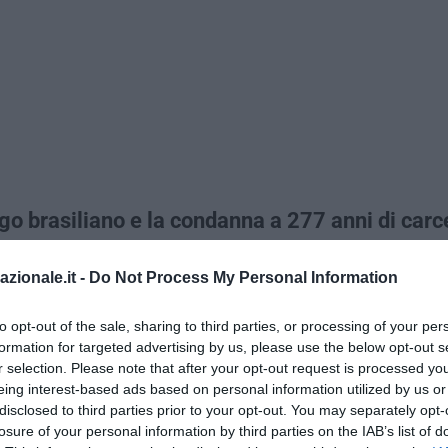
ogo brasiliano e la condanna a 277 anni di carc
demos Junior Estanislau Morais
il ginecologo brasiliano a cui è stat
azionale.it -
Do Not Process My Personal Information
anni, due mesi e 19 giorni di carcere. Il reato è lo stupro, e non si
econdo la sentenza sono state violentate dall’uomo nella città di 
to opt-out of the sale, sharing to third parties, or processing of your per
 medico dovrà pagare anche 100mila reales (al cambio, 19mila euro
formation for targeted advertising by us, please use the below opt-out s
 danni morali ciascuna delle vittime. I reati che gli sono stati attrib
r selection. Please note that after your opt-out request is processed y
 molestie sessuali con frode.
eing interest-based ads based on personal information utilized by us or
disclosed to third parties prior to your opt-out. You may separately opt-
losure of your personal information by third parties on the IAB’s list of