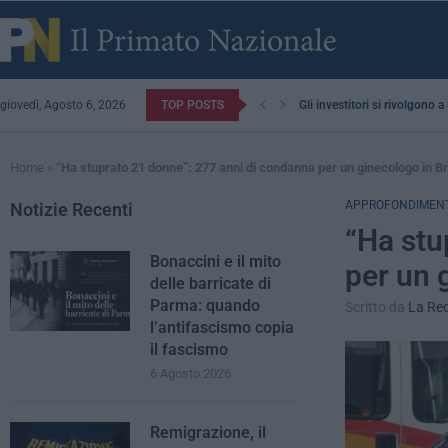
giovedì, Agosto 6, 2026
TOP POSTS
Gli investitori si rivolgono 
Home
»
“Ha stuprato 21 donne”: 277 anni di condanna per un ginecologo in Br
APPROFONDIMENT
Notizie Recenti
“Ha stu
Bonaccini e il mito
per un 
delle barricate di
Parma: quando
Scritto da
La Re
l’antifascismo copia
il fascismo
6 Agosto 2026
Remigrazione, il