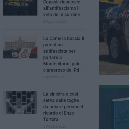
Copasir riconosce
all’antifascismo il
veto del disordine
6 Agosto 2026
La Camera boccia il
patentino
antifascista per
parlare a
Montecitorio: palo
clamoroso del Pd
5 Agosto 2026
La sinistra è così
serva delle toghe
da odiare persino il
ricordo di Enzo
Tortora
5 Agosto 2026