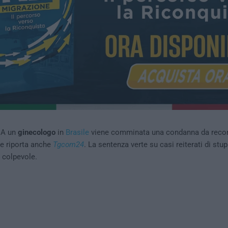
 A un
ginecologo
in
Brasile
viene comminata una condanna da recor
me riporta anche
Tgcom24
. La sentenza verte su casi reiterati di stu
o colpevole.