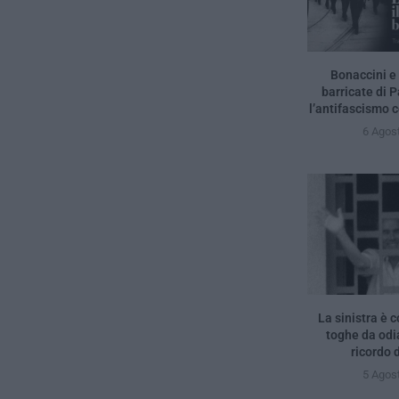
Bonaccini e 
barricate di 
l’antifascismo c
6 Agos
La sinistra è c
toghe da odia
ricordo d
5 Agos