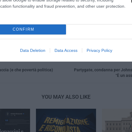
cation functionality and fraud prevention, and other user protection.
LA REDAZIONE
CONFIRM
Data Deletion
Data Access
Privacy Policy
accia (e che povertà politica)
Partygate, condanna per Johns
“È un ass
YOU MAY ALSO LIKE