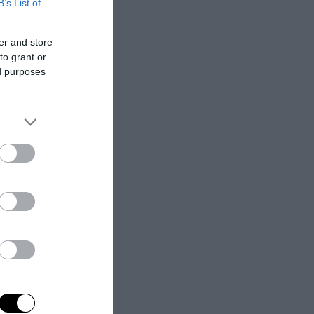
B’s List of
er and store
to grant or
ed purposes
olizia
to dalla Cnn
 più completa”
udici era
sta può
tito da tecnica
bunale), durante