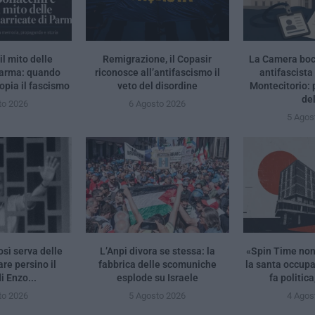
il mito delle
Remigrazione, il Copasir
La Camera bocc
Parma: quando
riconosce all’antifascismo il
antifascista
opia il fascismo
veto del disordine
Montecitorio:
de
to 2026
6 Agosto 2026
5 Agos
osì serva delle
L’Anpi divora se stessa: la
«Spin Time no
re persino il
fabbrica delle scomuniche
la santa occup
i Enzo...
esplode su Israele
fa politica
to 2026
5 Agosto 2026
4 Agos