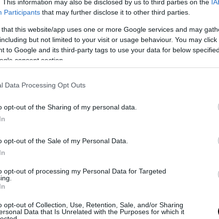
. This information may also be disclosed by us to third parties on the
IA
Participants
that may further disclose it to other third parties.
 that this website/app uses one or more Google services and may gath
including but not limited to your visit or usage behaviour. You may click 
 to Google and its third-party tags to use your data for below specifi
ogle consent section.
l Data Processing Opt Outs
o opt-out of the Sharing of my personal data.
ne “Sex Fraud”
In
o opt-out of the Sale of my Personal Data.
edico è avvenuto nell’ottobre 2021, nel contesto dell’operazione di p
In
Fraud, condotta dalla polizia civile di Goiás. Secondo quanto riferi
avrebbe tentato di difendersi riferendosi a una “tecnica di anamnesi
to opt-out of processing my Personal Data for Targeted
 più dettagliati sulle pazienti nelle loro parti intime. Ma secondo i gi
ing.
In
e affermato nelle motivazioni della sentenza: “Quello che a prima vi
si rivela un modus operandi per mascherare
l’intento lascivo traves
o opt-out of Collection, Use, Retention, Sale, and/or Sharing
ersonal Data that Is Unrelated with the Purposes for which it
o come ha fatto nei consulti delle vittime (come hanno riferito in tri
lected.