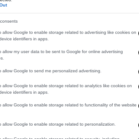
o giudiziario l’imputato ha cercato di impressionare gli ascoltatori f
Out
possibilità mediche”.
consents
o allow Google to enable storage related to advertising like cookies on
evice identifiers in apps.
o allow my user data to be sent to Google for online advertising
s.
to allow Google to send me personalized advertising.
o allow Google to enable storage related to analytics like cookies on
evice identifiers in apps.
o allow Google to enable storage related to functionality of the website
o allow Google to enable storage related to personalization.
0
o allow Google to enable storage related to security, including