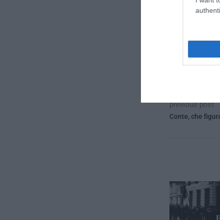
authenti
previous post
Conte, che figur