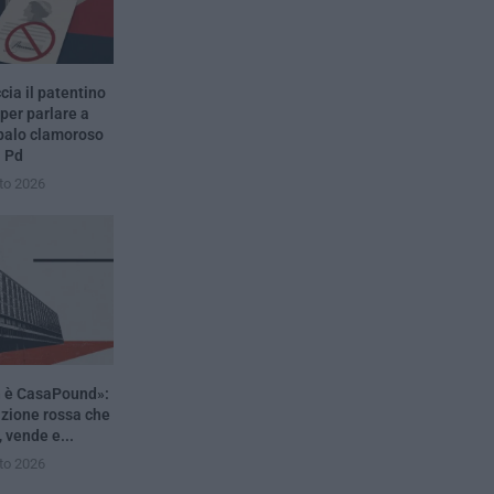
ia il patentino
 per parlare a
 palo clamoroso
l Pd
to 2026
n è CasaPound»:
azione rossa che
, vende e...
to 2026