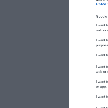
l’interrogatori
Opted 
nomi tecnici e 
Google 
Alberto Celletti
I want t
web or d
I want t
purpose
I want 
I want t
web or d
I want t
or app.
I want t
CONVIDIDI
I want t