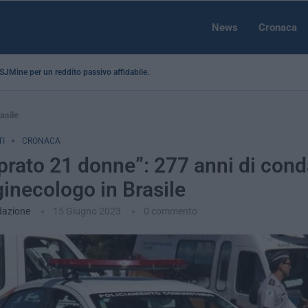
News
Cronaca
a SJMine per un reddito passivo affidabile...
asile
I
CRONACA
prato 21 donne”: 277 anni di con
ginecologo in Brasile
dazione
15 Giugno 2023
0 commento