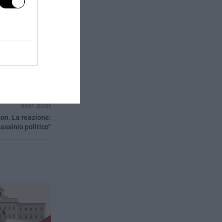
next post
on. La reazione:
assinio politico”