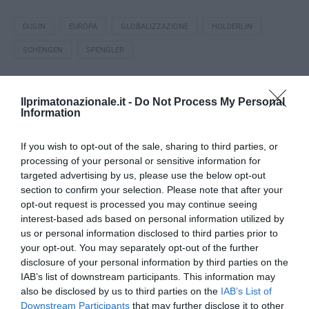
DUGIN
EUROPA
GLOBALIZZAZIONE
HOLDERLIN
SCHENGEN
SPENGLER
Ilprimatonazionale.it -
Do Not Process My Personal
0
CONVIDIDI
Information
If you wish to opt-out of the sale, sharing to third parties, or
FRANCESCO BOCO
processing of your personal or sensitive information for
targeted advertising by us, please use the below opt-out
section to confirm your selection. Please note that after your
opt-out request is processed you may continue seeing
interest-based ads based on personal information utilized by
us or personal information disclosed to third parties prior to
your opt-out. You may separately opt-out of the further
previous post
disclosure of your personal information by third parties on the
Iran al voto. L’apertura all’Occidente non sembra in discussione
IAB’s list of downstream participants. This information may
next post
also be disclosed by us to third parties on the
IAB’s List of
Downstream Participants
that may further disclose it to other
Paulo Dybala: le geometrie di Battiato miste all’Argentina di