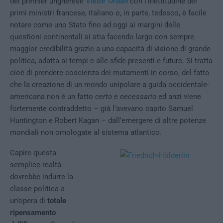
del premier ungherese
Viktor Orban
con l’inettitudine dei
primi ministri francese, italiano o, in parte, tedesco, è facile
notare come uno Stato fino ad oggi ai margini delle
questioni continentali si stia facendo largo con sempre
maggior credibilità grazie a una capacità di visione di grande
politica, adatta ai tempi e alle sfide presenti e future. Si tratta
cioè di prendere coscienza dei mutamenti in corso, del fatto
che la creazione di un mondo unipolare a guida occidentale-
americana non è un fatto
certo
e
necessario
ed anzi viene
fortemente contraddetto – già l’avevano capito Samuel
Huntington e Robert Kagan – dall’emergere di altre potenze
mondiali non omologate al sistema atlantico.
Capire questa
semplice realtà
dovrebbe indurre la
classe politica a
un’opera di
totale
ripensamento