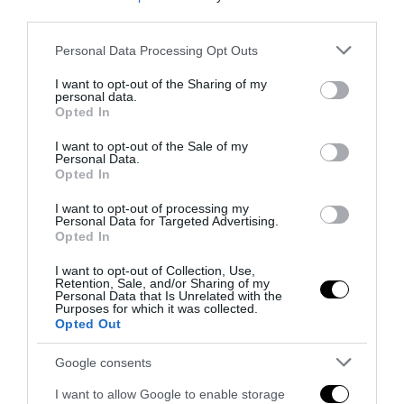
Kempes
third parties.
Please note that this website/app uses one or more Google
Personal Data Processing Opt Outs
services and may gather and store information including but
YOU MAY ALSO LIKE
not limited to your visit or usage behaviour. You may click to
I want to opt-out of the Sharing of my
personal data.
grant or deny consent to Google and its third-party tags to
Opted In
use your data for below specified purposes in below Google
consent section.
I want to opt-out of the Sale of my
Personal Data.
Opted In
I want to opt-out of processing my
Personal Data for Targeted Advertising.
Opted In
I want to opt-out of Collection, Use,
Retention, Sale, and/or Sharing of my
Personal Data that Is Unrelated with the
Purposes for which it was collected.
Opted Out
Google consents
Bonaccini e il mito delle barricate di Parma: quando
I want to allow Google to enable storage
l’antifascismo copia il fascismo