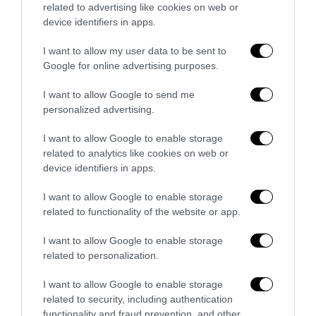
related to advertising like cookies on web or
6 Agosto 2026
device identifiers in apps.
I want to allow my user data to be sent to
Google for online advertising purposes.
I want to allow Google to send me
personalized advertising.
I want to allow Google to enable storage
related to analytics like cookies on web or
device identifiers in apps.
I want to allow Google to enable storage
related to functionality of the website or app.
I want to allow Google to enable storage
Remigrazione, il Copasir riconosce all’antifascismo il
related to personalization.
veto del disordine
I want to allow Google to enable storage
6 Agosto 2026
related to security, including authentication
functionality and fraud prevention, and other