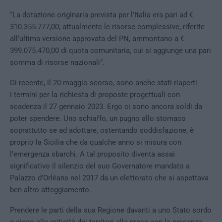
“La dotazione originaria prevista per l’Italia era pari ad €
310.355.777,00; attualmente le risorse complessive, riferite
all’ultima versione approvata del PN, ammontano a €
399.075.470,00 di quota comunitaria, cui si aggiunge una pari
somma di risorse nazionali”.
Di recente, il 20 maggio scorso, sono anche stati riaperti
i termini per la richiesta di proposte progettuali con
scadenza il 27 gennaio 2023. Ergo ci sono ancora soldi da
poter spendere. Uno schiaffo, un pugno allo stomaco
soprattutto se ad adottare, ostentando soddisfazione, è
proprio la Sicilia che da qualche anno si misura con
l’emergenza sbarchi. A tal proposito diventa assai
significativo il silenzio del suo Governatore mandato a
Palazzo d’Orléans nel 2017 da un elettorato che si aspettava
ben altro atteggiamento.
Prendere le parti della sua Regione davanti a uno Stato sordo
e cieco alle criticità dei territori alla prese con la presenza