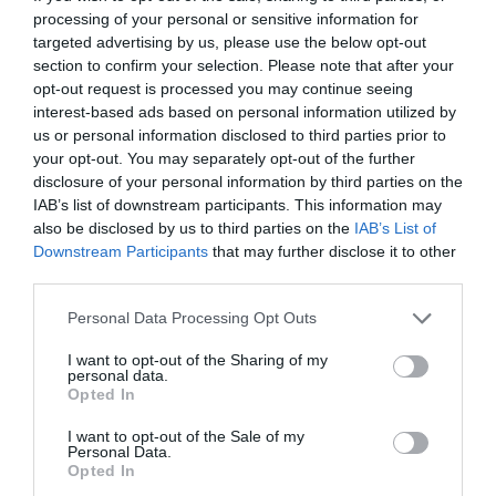
processing of your personal or sensitive information for
targeted advertising by us, please use the below opt-out
section to confirm your selection. Please note that after your
opt-out request is processed you may continue seeing
interest-based ads based on personal information utilized by
us or personal information disclosed to third parties prior to
your opt-out. You may separately opt-out of the further
disclosure of your personal information by third parties on the
IAB’s list of downstream participants. This information may
also be disclosed by us to third parties on the
IAB’s List of
Downstream Participants
that may further disclose it to other
third parties.
Bonaccini e il mito delle barricate di Parma: quando
l’antifascismo copia il fascismo
Please note that this website/app uses one or more Google
Personal Data Processing Opt Outs
services and may gather and store information including but
6 Agosto 2026
not limited to your visit or usage behaviour. You may click to
I want to opt-out of the Sharing of my
personal data.
grant or deny consent to Google and its third-party tags to
Opted In
use your data for below specified purposes in below Google
consent section.
I want to opt-out of the Sale of my
Personal Data.
Opted In