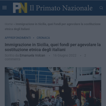
Home
»
Immigrazione in Sicilia, quei fondi per agevolare la sostituzione
etnica degli italiani
APPROFONDIMENTI
CRONACA
Immigrazione in Sicilia, quei fondi per agevolare la
sostituzione etnica degli italiani
Scritto da
Emanuela Volcan
16 Giugno 2022
2
comments