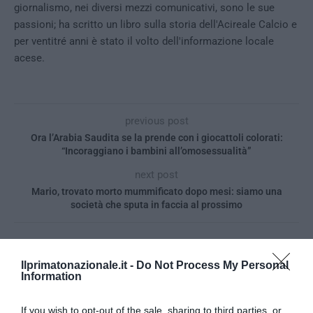
giornalismo, nei diversi mezzi comunicativi, sono le sue
passioni; ha scritto un libro sulla storia dell'Acireale Calcio e
per ventitré anni è stato il volto dell'informazione locale
acese.
previous post
Ora l’Arabia Saudita se la prende con i giocattoli colorati:
“Incoraggiano i bambini all’omosessualità”
next post
Mario, trovato morto mummificato dopo mesi: siamo una
società che sputa in faccia al prossimo
YOU MAY ALSO LIKE
Ilprimatonazionale.it -
Do Not Process My Personal
Information
If you wish to opt-out of the sale, sharing to third parties, or