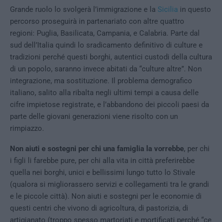
Grande ruolo lo svolgerà l’immigrazione e la
Sicilia
in questo
percorso proseguirà in partenariato con altre quattro
regioni: Puglia, Basilicata, Campania, e Calabria. Parte dal
sud dell’Italia quindi lo sradicamento definitivo di culture e
tradizioni perché questi borghi, autentici custodi della cultura
di un popolo, saranno invece abitati da “culture altre”. Non
integrazione, ma sostituzione. Il problema demografico
italiano, salito alla ribalta negli ultimi tempi a causa delle
cifre impietose registrate, e l’abbandono dei piccoli paesi da
parte delle giovani generazioni viene risolto con un
rimpiazzo.
Non aiuti e sostegni per chi una famiglia la vorrebbe
, per chi
i figli li farebbe pure, per chi alla vita in città preferirebbe
quella nei borghi, unici e bellissimi lungo tutto lo Stivale
(qualora si migliorassero servizi e collegamenti tra le grandi
e le piccole città). Non aiuti e sostegni per le economie di
questi centri che vivono di agricoltura, di pastorizia, di
artigianato (troppo spesso martoriati e mortificati perché “ce