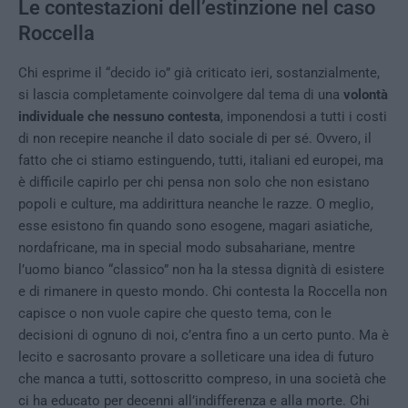
Le contestazioni dell’estinzione nel caso
Roccella
Chi esprime il “decido io” già criticato ieri, sostanzialmente,
si lascia completamente coinvolgere dal tema di una
volontà
individuale che nessuno contesta
, imponendosi a tutti i costi
di non recepire neanche il dato sociale di per sé. Ovvero, il
fatto che ci stiamo estinguendo, tutti, italiani ed europei, ma
è difficile capirlo per chi pensa non solo che non esistano
popoli e culture, ma addirittura neanche le razze. O meglio,
esse esistono fin quando sono esogene, magari asiatiche,
nordafricane, ma in special modo subsahariane, mentre
l’uomo bianco “classico” non ha la stessa dignità di esistere
e di rimanere in questo mondo. Chi contesta la Roccella non
capisce o non vuole capire che questo tema, con le
decisioni di ognuno di noi, c’entra fino a un certo punto. Ma è
lecito e sacrosanto provare a solleticare una idea di futuro
che manca a tutti, sottoscritto compreso, in una società che
ci ha educato per decenni all’indifferenza e alla morte. Chi