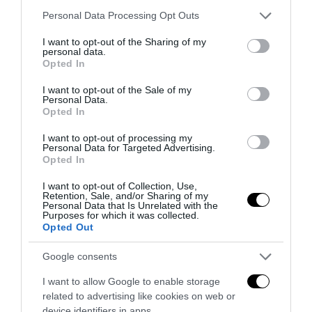
Please note that this website/app uses one or more Google
Personal Data Processing Opt Outs
services and may gather and store information including but
not limited to your visit or usage behaviour. You may click to
I want to opt-out of the Sharing of my
personal data.
grant or deny consent to Google and its third-party tags to
Opted In
use your data for below specified purposes in below Google
consent section.
I want to opt-out of the Sale of my
Personal Data.
Opted In
I want to opt-out of processing my
Personal Data for Targeted Advertising.
Opted In
I want to opt-out of Collection, Use,
Retention, Sale, and/or Sharing of my
Il grande inganno dell’immigrazione: l’Italia ha bisogno
Personal Data that Is Unrelated with the
Purposes for which it was collected.
di più idee, non di più braccia
Opted Out
27 Luglio 2026
Google consents
I want to allow Google to enable storage
related to advertising like cookies on web or
device identifiers in apps.