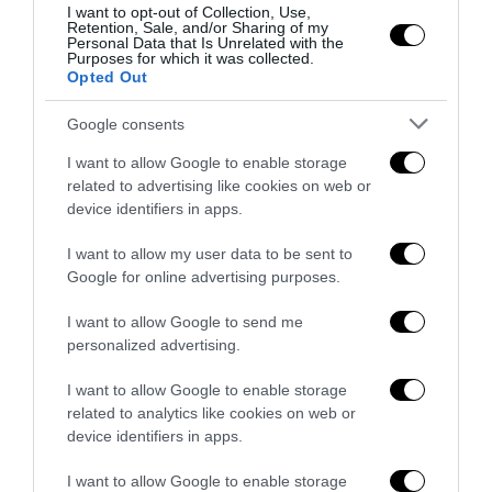
di più idee, non di più braccia
I want to opt-out of Collection, Use,
Retention, Sale, and/or Sharing of my
27 Luglio 2026
Personal Data that Is Unrelated with the
Purposes for which it was collected.
Opted Out
Google consents
I want to allow Google to enable storage
related to advertising like cookies on web or
device identifiers in apps.
I want to allow my user data to be sent to
Google for online advertising purposes.
I want to allow Google to send me
personalized advertising.
I want to allow Google to enable storage
Piacenza, niente lavoro per chi commemora Acca
related to analytics like cookies on web or
Larenzia: la ritorsione ideologica della Prefettura
device identifiers in apps.
27 Luglio 2026
I want to allow Google to enable storage