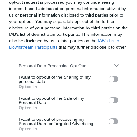
opt-out request is processed you may continue seeing
interest-based ads based on personal information utilized by
us or personal information disclosed to third parties prior to
L’immigrazione è l’ultimo rifugio degli incapaci: contro
your opt-out. You may separately opt-out of the further
l’economia delle braccia
disclosure of your personal information by third parties on the
27 Luglio 2026
IAB’s list of downstream participants. This information may
also be disclosed by us to third parties on the
IAB’s List of
Downstream Participants
that may further disclose it to other
third parties.
Please note that this website/app uses one or more Google
Personal Data Processing Opt Outs
services and may gather and store information including but
not limited to your visit or usage behaviour. You may click to
I want to opt-out of the Sharing of my
personal data.
grant or deny consent to Google and its third-party tags to
Opted In
use your data for below specified purposes in below Google
consent section.
I want to opt-out of the Sale of my
Personal Data.
Opted In
I want to opt-out of processing my
Personal Data for Targeted Advertising.
Opted In
Il grande inganno dell’immigrazione: l’Italia ha bisogno