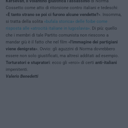
Kersevan
,
il volantino giustifica l’assassinio
di Norma
Cossetto come atto di ritorsione contro italiani e tedeschi:
«
È tanto strano se poi ci furono alcune vendette?
». Insomma,
si tratta della solita
«bufala storica» delle foibe come
risposta alle «atrocità italiane in Iugoslavia»
. Di più: quello
che i membri di tale Partito comunista non riescono a
mandar giù è il fatto che nel film «
l’immagine dei partigiani
viene denigrata
». Ovvio: gli aguzzini di Norma dovrebbero
essere non solo giustificati, ma altresì additati ad esempio.
Torturatori e stupratori
: ecco gli «eroi» di certi
anti-italiani
impenitenti.
Valerio Benedetti