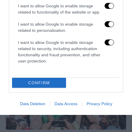
I want to allow Google to enable storage
related to functionality of the website or app.
I want to allow Google to enable storage
La sinistra è così serva delle toghe da odiare persino il
related to personalization.
ricordo di Enzo...
5 Agosto 2026
I want to allow Google to enable storage
related to security, including authentication
functionality and fraud prevention, and other
user protection.
CONFIRM
Data Deletion
Data Access
Privacy Policy