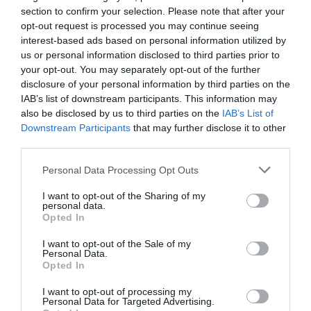
section to confirm your selection. Please note that after your
opt-out request is processed you may continue seeing
interest-based ads based on personal information utilized by
us or personal information disclosed to third parties prior to
your opt-out. You may separately opt-out of the further
disclosure of your personal information by third parties on the
IAB’s list of downstream participants. This information may
also be disclosed by us to third parties on the
IAB’s List of
Downstream Participants
that may further disclose it to other
third parties.
Remigrazione, il Copasir riconosce all’antifascismo il
Please note that this website/app uses one or more Google
Personal Data Processing Opt Outs
veto del disordine
services and may gather and store information including but
6 Agosto 2026
not limited to your visit or usage behaviour. You may click to
I want to opt-out of the Sharing of my
personal data.
grant or deny consent to Google and its third-party tags to
Opted In
use your data for below specified purposes in below Google
consent section.
I want to opt-out of the Sale of my
Personal Data.
Opted In
I want to opt-out of processing my
Personal Data for Targeted Advertising.