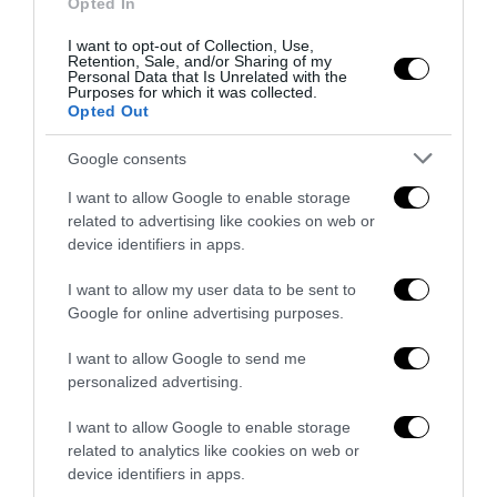
Opted In
I want to opt-out of Collection, Use,
Retention, Sale, and/or Sharing of my
Personal Data that Is Unrelated with the
Purposes for which it was collected.
Opted Out
Google consents
La Camera boccia il patentino antifascista per parlare a
I want to allow Google to enable storage
Montecitorio: palo clamoroso del Pd
related to advertising like cookies on web or
5 Agosto 2026
device identifiers in apps.
I want to allow my user data to be sent to
Google for online advertising purposes.
I want to allow Google to send me
personalized advertising.
I want to allow Google to enable storage
related to analytics like cookies on web or
device identifiers in apps.