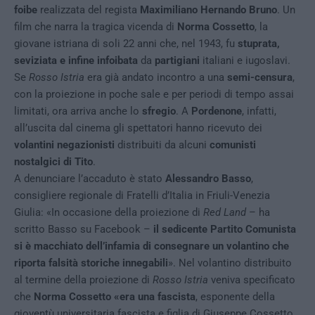
foibe
realizzata del regista
Maximiliano Hernando Bruno
. Un
film che narra la tragica vicenda di
Norma Cossetto
, la
giovane istriana di soli 22 anni che, nel 1943, fu
stuprata,
seviziata e infine infoibata
da
partigiani
italiani e iugoslavi.
Se
Rosso Istria
era già andato incontro a una
semi-censura
,
con la proiezione in poche sale e per periodi di tempo assai
limitati, ora arriva anche lo
sfregio
. A
Pordenone
, infatti,
all’uscita dal cinema gli spettatori hanno ricevuto dei
volantini negazionisti
distribuiti da alcuni
comunisti
nostalgici di Tito
.
A denunciare l’accaduto è stato
Alessandro Basso
,
consigliere regionale di Fratelli d’Italia in Friuli-Venezia
Giulia: «In occasione della proiezione di
Red Land
– ha
scritto Basso su Facebook –
il sedicente Partito Comunista
si è macchiato dell’infamia di consegnare un volantino che
riporta falsità storiche innegabili
». Nel volantino distribuito
al termine della proiezione di
Rosso Istria
veniva specificato
che
Norma Cossetto «era una fascista
, esponente della
gioventù universitaria fascista e figlia di Giuseppe Cossetto