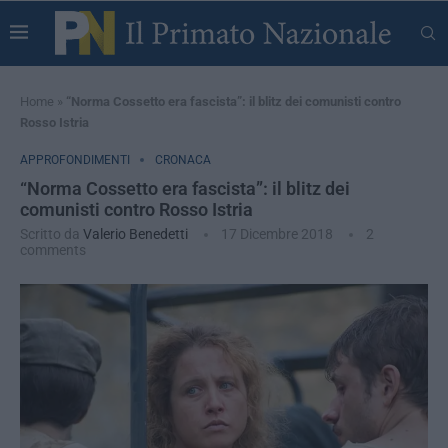
Home
»
“Norma Cossetto era fascista”: il blitz dei comunisti contro
Rosso Istria
APPROFONDIMENTI
CRONACA
“Norma Cossetto era fascista”: il blitz dei
comunisti contro Rosso Istria
Scritto da
Valerio Benedetti
17 Dicembre 2018
2
comments