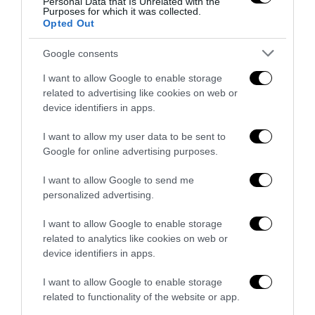
Personal Data that Is Unrelated with the
Purposes for which it was collected.
Opted Out
Spin Time, l’antifascismo commensale della Roma
«open to the future»
Google consents
7 Agosto 2026
I want to allow Google to enable storage
related to advertising like cookies on web or
device identifiers in apps.
I want to allow my user data to be sent to
Google for online advertising purposes.
I want to allow Google to send me
personalized advertising.
I want to allow Google to enable storage
related to analytics like cookies on web or
device identifiers in apps.
I want to allow Google to enable storage
Tekne agli americani: il Golden Power è l’ultima trincea
related to functionality of the website or app.
di uno Stato senza politica...