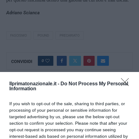
Adriano Scianca
FASCISMO
POUND
PRECARIATO
0
CONVIDIDI
Ilprimatonazionale.it -
Do Not Process My Personal
ADRIANO SCIANCA
Information
If you wish to opt-out of the sale, sharing to third parties, or
processing of your personal or sensitive information for
targeted advertising by us, please use the below opt-out
section to confirm your selection. Please note that after your
previous post
opt-out request is processed you may continue seeing
Continua l’ascesa di Trump, nonostante la “rivolta” di messicani
interest-based ads based on personal information utilized by
e antirazzisti (VIDEO)