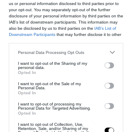
us or personal information disclosed to third parties prior to
next post
your opt-out. You may separately opt-out of the further
disclosure of your personal information by third parties on the
Dieci anni e venti giorni: il Grand’Ammiraglio Dönitz, successore
IAB’s list of downstream participants. This information may
del Führer
also be disclosed by us to third parties on the
IAB’s List of
Downstream Participants
that may further disclose it to other
third parties.
YOU MAY ALSO LIKE
Please note that this website/app uses one or more Google
Personal Data Processing Opt Outs
services and may gather and store information including but
not limited to your visit or usage behaviour. You may click to
I want to opt-out of the Sharing of my
personal data.
grant or deny consent to Google and its third-party tags to
Opted In
use your data for below specified purposes in below Google
consent section.
I want to opt-out of the Sale of my
Personal Data.
Opted In
I want to opt-out of processing my
Personal Data for Targeted Advertising.
Opted In
I want to opt-out of Collection, Use,
Retention, Sale, and/or Sharing of my