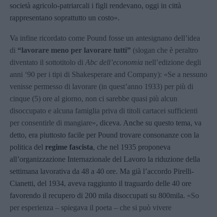
società agricolo-patriarcali i figli rendevano, oggi in città
rappresentano soprattutto un costo».
V
a infine ricordato come Pound fosse un antesignano dell’idea
di
“lavorare meno per lavorare tutti”
(slogan che è peraltro
diventato il sottotitolo di
Abc dell’economia
nell’edizione degli
anni ‘90 per i tipi di Shakesperare and Company): «Se a nessuno
venisse permesso di lavorare (in quest’anno 1933) per più di
cinque (5) ore al giorno, non ci sarebbe quasi più alcun
disoccupato e alcuna famiglia priva di titoli cartacei sufficienti
per consentirle di mangiare»
, diceva. Anche su questo tema, va
detto, era piuttosto facile per Pound trovare consonanze con la
politica del
regime fascista
, che nel 1935 proponeva
all’organizzazione Internazionale del Lavoro la riduzione della
settimana lavorativa da 48 a 40 ore. Ma già l’accordo Pirelli-
Cianetti, del 1934, aveva raggiunto il traguardo delle 40 ore
favorendo il recupero di 200 mila disoccupati su 800mila.
«So
per esperienza – spiegava il poeta – che si può vivere