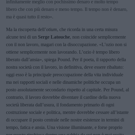
infinitamente meglio con pochissimo denaro e molto tempo
libero che con più denaro e meno tempo. Il tempo non è denaro,
ma è quasi tutto il resto»
.
Ma la riscoperta dell’
otium
, che ricorda in una certa misura
alcune tesi di un
Serge Latouche
, non coincide semplicemente
con il non lavoro, magari con la disoccupazione. «L’ozio non si
ottiene semplicemente non lavorando. L’ozio è tempo libero
liberato dall’ansia», spiega Pound. Per il poeta, il rapporto della
nostra società con il lavoro, in definitiva, deve essere ribaltato:
oggi esso è la principale preoccupazione della vita individuale
ma nei rapporti sociali e nelle dinamiche politiche occupa un
posto assolutamente secondario rispetto al capitale. Per Pound, al
contrario, il lavoro dovrebbe diventare il cardine della nuova
società liberata dall’usura, il fondamento primario di ogni
costruzione sociale e politica, mentre dovrebbe cessare all’istante
di occupare il posto centrale nelle nostre esistenze in termini di
tempo, fatica e ansia. Una visione illuminante, e forse proprio
per questo rinchiusa dentro una gabbia da cui non è mai uscita.