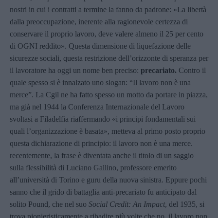
nostri in cui i contratti a termine la fanno da padrone: «La libertà
dalla preoccupazione, inerente alla ragionevole certezza di
conservare il proprio lavoro, deve valere almeno il 25 per cento
di OGNI reddito». Questa dimensione di liquefazione delle
sicurezze sociali, questa restrizione dell’orizzonte di speranza per
il lavoratore ha oggi un nome ben preciso:
precariato.
Contro il
quale spesso si è innalzato uno slogan: “Il lavoro non è una
merce”. La Cgil ne ha fatto spesso un motto da portare in piazza,
ma già nel 1944 la Conferenza Internazionale del Lavoro
svoltasi a Filadelfia riaffermando «i principi fondamentali sui
quali l’organizzazione è basata», metteva al primo posto proprio
questa dichiarazione di principio: il lavoro non è una merce.
recentemente, la frase è diventata anche il titolo di un saggio
sulla flessibilità di Luciano Gallino, professore emerito
all’università di Torino e guru della nuova sinistra. Eppure pochi
sanno che il grido di battaglia anti-precariato fu anticipato dal
solito Pound, che nel suo
Social Credit: An Impact
, del 1935, si
trova pionieristicamente a ribadire più volte che no, il lavoro non