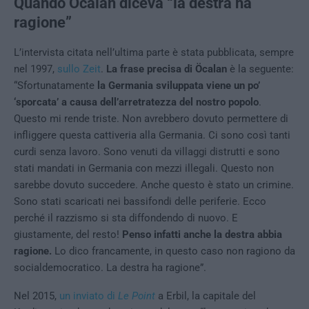
Quando Öcalan diceva “la destra ha
ragione”
L’intervista citata nell’ultima parte è stata pubblicata, sempre
nel 1997,
sullo Zeit
.
La frase precisa di Öcalan
è la seguente:
“Sfortunatamente
la Germania sviluppata viene un po’
‘sporcata’ a causa dell’arretratezza del nostro popolo
.
Questo mi rende triste. Non avrebbero dovuto permettere di
infliggere questa cattiveria alla Germania. Ci sono così tanti
curdi senza lavoro. Sono venuti da villaggi distrutti e sono
stati mandati in Germania con mezzi illegali. Questo non
sarebbe dovuto succedere. Anche questo è stato un crimine.
Sono stati scaricati nei bassifondi delle periferie. Ecco
perché il razzismo si sta diffondendo di nuovo. E
giustamente, del resto!
Penso infatti anche la destra abbia
ragione.
Lo dico francamente, in questo caso non ragiono da
socialdemocratico. La destra ha ragione”.
Nel 2015,
un inviato di
Le Point
a Erbil, la capitale del