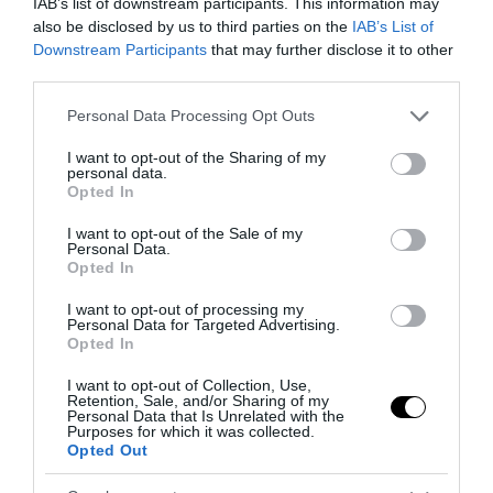
IAB’s list of downstream participants. This information may
7 Agosto 2026
also be disclosed by us to third parties on the
IAB’s List of
Downstream Participants
that may further disclose it to other
third parties.
Please note that this website/app uses one or more Google
Personal Data Processing Opt Outs
services and may gather and store information including but
not limited to your visit or usage behaviour. You may click to
I want to opt-out of the Sharing of my
personal data.
grant or deny consent to Google and its third-party tags to
Opted In
use your data for below specified purposes in below Google
consent section.
I want to opt-out of the Sale of my
Personal Data.
Opted In
I want to opt-out of processing my
Personal Data for Targeted Advertising.
Opted In
Addio a Francesco Guccini: stronzo, poeta e buffone di
I want to opt-out of Collection, Use,
corte
Retention, Sale, and/or Sharing of my
Personal Data that Is Unrelated with the
7 Agosto 2026
Purposes for which it was collected.
Opted Out