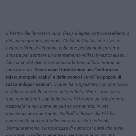
Il Partito dei lavoratori curdi (Pkk), illegale, sotto la leadership
del suo segretario generale, Abdullah Öcalan, che vive in
esilio in Siria, si allontana dalle sue posizioni di estrema
sinistra per adottare un orientamento völkisch-nazionalista. I
funzionari del Pkk in Germania adottano al loro interno un
tono razzista.
Descrivono i turchi come una “sottorazza
mista mongolo-araba” e definiscono i curdi “un popolo di
razza indogermanica”.
Öcalan ha rimpiazzato con una torcia
la falce e martello che era nel simbolo. Nelle
istruzioni ai
suoi combattenti, egli definisce il Pkk come un “movimento
nazionale” e non come un partito comunista. In una
conversazione con Günter Wallraff, il leader del Pkk ha
espresso la sua gratitudine verso i razzisti tedeschi.
Sfortunatamente, l’arretratezza di numerosi curdi che sono
immigrati clandestinamente in Germania “è un po’ una