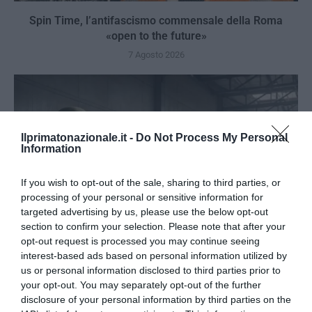
Spin Time, l’antifascismo commensale della Roma
«open to the future»
7 Agosto 2026
Ilprimatonazionale.it -
Do Not Process My Personal
Information
If you wish to opt-out of the sale, sharing to third parties, or
processing of your personal or sensitive information for
targeted advertising by us, please use the below opt-out
section to confirm your selection. Please note that after your
opt-out request is processed you may continue seeing
interest-based ads based on personal information utilized by
us or personal information disclosed to third parties prior to
Tekne agli americani: il Golden Power è l’ultima trincea
your opt-out. You may separately opt-out of the further
di uno Stato senza politica...
disclosure of your personal information by third parties on the