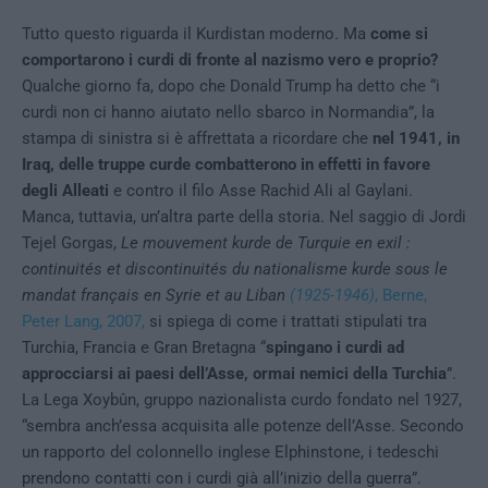
Tutto questo riguarda il Kurdistan moderno. Ma
come si
comportarono i curdi di fronte al nazismo vero e proprio?
Qualche giorno fa, dopo che Donald Trump ha detto che “i
curdi non ci hanno aiutato nello sbarco in Normandia”, la
stampa di sinistra si è affrettata a ricordare che
nel 1941, in
Iraq, delle truppe curde combatterono in effetti in favore
degli Alleati
e contro il filo Asse Rachid Ali al Gaylani.
Manca, tuttavia, un’altra parte della storia. Nel saggio di Jordi
Tejel Gorgas,
Le mouvement kurde de Turquie en exil :
continuités et discontinuités du nationalisme kurde sous le
mandat français en Syrie et au Liban
(1925-1946)
, Berne,
Peter Lang, 2007,
si spiega di come i trattati stipulati tra
Turchia, Francia e Gran Bretagna “
spingano i curdi ad
approcciarsi ai paesi dell’Asse, ormai nemici della Turchia
”.
La Lega Xoybûn, gruppo nazionalista curdo fondato nel 1927,
“sembra anch’essa acquisita alle potenze dell’Asse. Secondo
un rapporto del colonnello inglese Elphinstone, i tedeschi
prendono contatti con i curdi già all’inizio della guerra”.