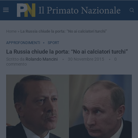
Home
»
La Russia chiude la porta: “No ai calciatori turchi”
APPROFONDIMENTI
SPORT
La Russia chiude la porta: “No ai calciatori turchi”
Scritto da
Rolando Mancini
30 Novembre 2015
0
commento