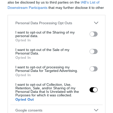
also be disclosed by us to third parties on the
IAB’s List of
7 Agosto 2026
Downstream Participants
that may further disclose it to other
third parties.
Please note that this website/app uses one or more Google
Personal Data Processing Opt Outs
services and may gather and store information including but
not limited to your visit or usage behaviour. You may click to
I want to opt-out of the Sharing of my
personal data.
grant or deny consent to Google and its third-party tags to
Opted In
use your data for below specified purposes in below Google
consent section.
I want to opt-out of the Sale of my
Personal Data.
Opted In
I want to opt-out of processing my
Personal Data for Targeted Advertising.
Opted In
I want to opt-out of Collection, Use,
Retention, Sale, and/or Sharing of my
Addio a Francesco Guccini: stronzo, poeta e buffone di
Personal Data that Is Unrelated with the
corte
Purposes for which it was collected.
Opted Out
7 Agosto 2026
Google consents