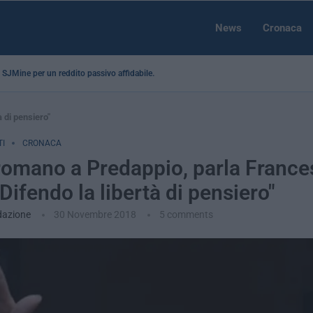
News
Cronaca
 a SJMine per un reddito passivo affidabile...
 di pensiero"
I
CRONACA
romano a Predappio, parla France
"Difendo la libertà di pensiero"
dazione
30 Novembre 2018
5 comments