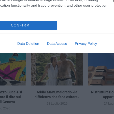
cation functionality and fraud prevention, and other user protection.
sessuali: il consumismo che
Legge marziale e frontiere
e i giovani cinesi
alle stelle fr
CONFIRM
YOU MAY ALSO LIKE
Data Deletion
Data Access
Privacy Policy
azzo Ducale si
Addio Mary, malgrado «la
Ristrutturazi
ta il dito sul
diffidenza che fece esitare»
appar
i Genova
28 Luglio 2026
27 Lug
io 2026