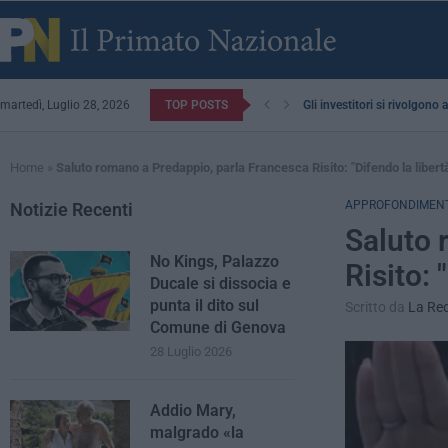
martedì, Luglio 28, 2026
TOP POSTS
Gli investitori si rivolgono
Home
»
Saluto romano a Predappio, parla Francesca Risito: "Difendo la libertà
APPROFONDIMENT
Notizie Recenti
Saluto 
No Kings, Palazzo
Risito: 
Ducale si dissocia e
punta il dito sul
Scritto da
La Re
Comune di Genova
28 Luglio 2026
Addio Mary,
malgrado «la