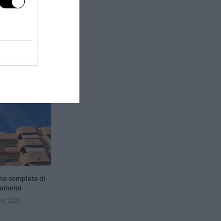
next post
 chiuse: tensione
a Ucraina e Russia
one completa di
tamenti
lio 2026