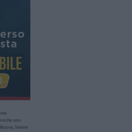
ione
emiche non
 Nuova, Selene