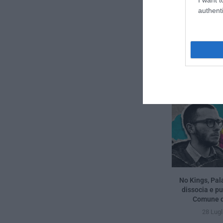
authenti
previous post
Usura e ricatti 
lascia in mutand
No Kings, Pal
dissocia e pun
Comune d
28 Lugl