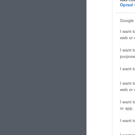
Opted 
Google 
I want t
web or d
I want t
purpose
I want 
CONVIDIDI
I want t
web or d
I want t
or app.
I want t
I want t