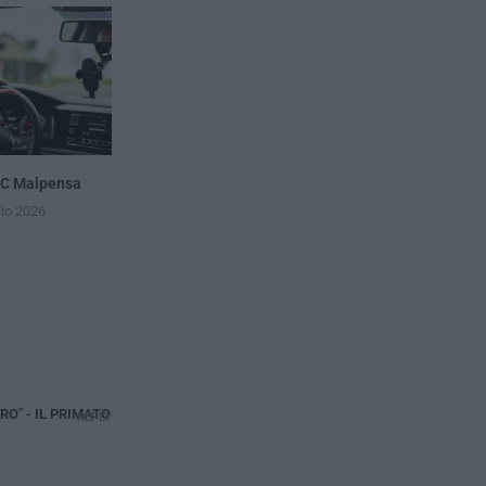
CC Malpensa
lio 2026
O" - IL PRIMATO
REPLY