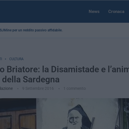
News
Cronaca
a SJMine per un reddito passivo affidabile...
I
CULTURA
o Briatore: la Disamistade e l’ani
 della Sardegna
dazione
9 Settembre 2016
1 commento