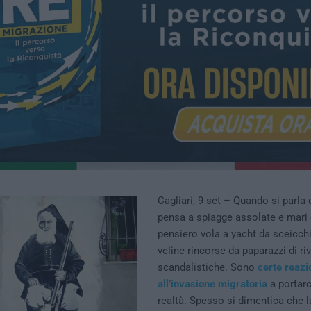
Cagliari, 9 set – Quando si parla 
pensa a spiagge assolate e mari cri
pensiero vola a yacht da sceicchi
veline rincorse da paparazzi di riv
scandalistiche. Sono
certe reazi
all’invasione migratoria
a portarc
realtà. Spesso si dimentica che 