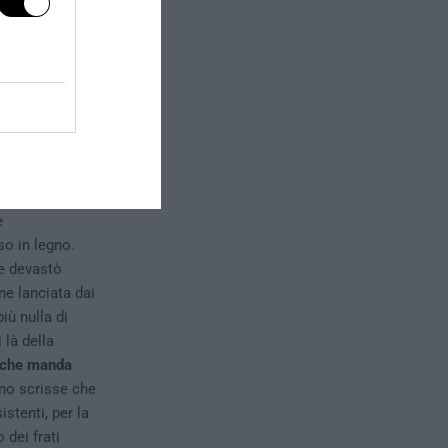
volontà da parte
ngendosi fino a
elegazione di
figlio dei Ladu
 (verosimilmente
e
so in legno.
e devastò
ne lanciata dai
più nulla di
 là della
o che manda
ano scrisse che
istenti, per la
 dei frati