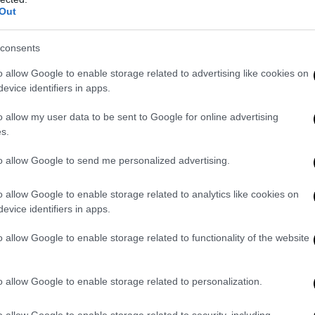
io ne sono queste donne, immaginate da Faber come “macchie di lut
Out
tali della Tradizione mediterranea:
donne e madri che dall’impenetrabi
nsegnano il coltello al figlio affinché il bambino diventi uomo, l’ho
consents
il cerimoniale sacro della vendetta
. Il mondo classico è ricco di que
rganizza la gara di arco nel palazzo dove erano soliti bivaccare i Pr
o allow Google to enable storage related to advertising like cookies on
aco possano ristabilire l’ordine ad Itaca, passando per Elettra ch
evice identifiers in apps.
re il matricidio per vendicare Agamennone provocando persino l’ir
o allow my user data to be sent to Google for online advertising
cerimoniale non ha nulla a che vedere con la furia cieca a cui la più
s.
ristemente abituato, piuttosto un atto, che diventa Esempio, di un e
ere il proprio dovere di vendetta, al fine di ristabilire un equilibrio
to allow Google to send me personalized advertising.
a, generazione dopo generazione.
o allow Google to enable storage related to analytics like cookies on
evice identifiers in apps.
o allow Google to enable storage related to functionality of the website
o allow Google to enable storage related to personalization.
o allow Google to enable storage related to security, including