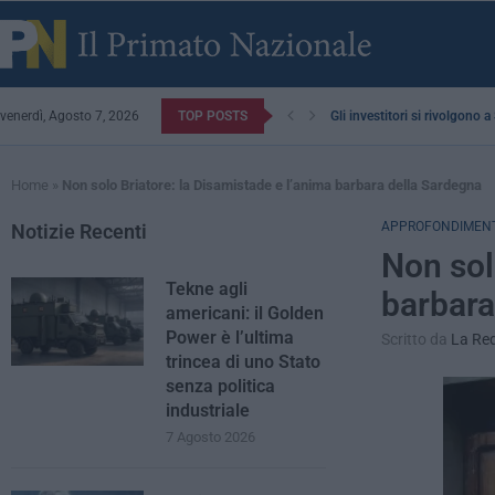
venerdì, Agosto 7, 2026
TOP POSTS
Gli investitori si rivolgono 
Home
»
Non solo Briatore: la Disamistade e l’anima barbara della Sardegna
APPROFONDIMENT
Notizie Recenti
Non sol
Tekne agli
barbara
americani: il Golden
Power è l’ultima
Scritto da
La Re
trincea di uno Stato
senza politica
industriale
7 Agosto 2026