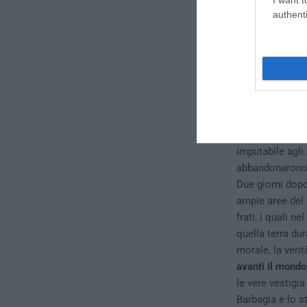
authenti
Nella storia, ol
dell’Imperatore 
chiedere l’inte
frati che si ins
venne ucciso ed
imputabile agli
abbandonarono f
Due giorni dopo
ampie aree del 
frati, i quali ne
quella terra du
morale, la veri
avanti il mondo
le vere vestigia
Barbagia è lo st