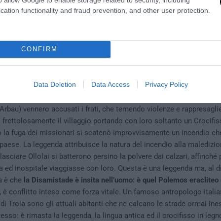
cation functionality and fraud prevention, and other user protection.
CONFIRM
tre alle due famiglie in lotta, si inserisce una terza componente: la 
bizantino Maurizio I di convertire i Barbaricini al cattolicesimo spi
rvento di Papa Gregorio Magno. Il pontefice prontamente inviò una d
Data Deletion
Data Access
Privacy Policy
ediarono sui monti di Santu Basili, ma durante la decennale faida un 
 il suo corpo ritrovato nel pozzo del convento. Del brutale delitto
 Arbau) vennero accusati i frati, che temendo violenze e rappresagli
rettolosamente il villaggio portando con loro soltanto un Crocifis
 la fuga dei missionari si scatenò improvvisamente un incendio ch
paese. La leggenda attribuisce la natura del incendio alla maledizio
l lasciare Ollolai si batterono persino la polvere dai calzari, affinché 
ra ed inospitale viaggiasse con loro. Questa è una leggenda ma, al di
tà è che
la Disamistade è insita nell’uomo: è quel Polemos eraclite
, è conflitto inteso come forza vitale. Un famoso antropologo itali
 di Troia sono gli attuali abitanti che ne calcano le strade ormai ines
esso: è rimasta la leggenda, la lingua antica ed il crocifisso in legno