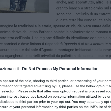
anche, anzi soprattutto, altro: le 
granito bianco a strapiombo sul 
sono che il preludio di un entrote
questa terra l’ha conosciuta sol
immagina
le tradizioni e la storia, spesso cruda, del vero cuore dell
oponimo deriva dal latino Barbaria poiché la colonizzazione romana n
ntroterra dell’isola. Una regione difficile da identificare con precis
e cominci e dove finisca ti risponderà “
quando ti ci trovi dentro te 
 pianure bruciate dal sole d’Agosto e montagne imbiancate dalla neve
da sgangherati e cartelli crivellati da pallettoni da caccia. Il cuore 
mpre stato questo ammasso di pietre: quello che ha iniziato la sua g
e ha sfamato generazioni per secoli, molto prima che l’Aga Khan sp
azionale.it -
Do Not Process My Personal Information
co sulla costa nord est.
La capitale di questa regione era il paese d
o più di 1000 abitanti in provincia di Nuoro, che fu teatro di un av
to opt-out of the sale, sharing to third parties, or processing of your per
amoso da una canzone di un cantautore che la Sardegna la conoscev
formation for targeted advertising by us, please use the below opt-out s
r selection. Please note that after your opt-out request is processed y
drè:
la Disamistade
.
eing interest-based ads based on personal information utilized by us or
disclosed to third parties prior to your opt-out. You may separately opt-
losure of your personal information by third parties on the IAB’s list of