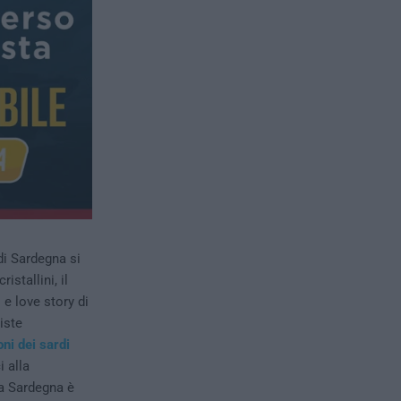
di Sardegna si
stallini, il
 e love story di
iste
oni dei sardi
i alla
la Sardegna è