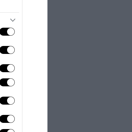
to rinunciare
lità dei loro
mo si trasformi
sti esempi: da
oci, affinché
e convince
a delle
 recente
rede naturale
 basato sulla