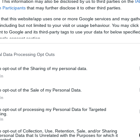
. This information may also be disclosed by us to third parties on the
IA
Participants
that may further disclose it to other third parties.
 that this website/app uses one or more Google services and may gath
including but not limited to your visit or usage behaviour. You may click 
 to Google and its third-party tags to use your data for below specifi
ogle consent section.
l Data Processing Opt Outs
o opt-out of the Sharing of my personal data.
In
deamistade) significa letteralmente “inimicizia” e rappresenta un 
o opt-out of the Sale of my Personal Data.
igliare tra gli Arbau e i Ladu. Molti paesi barbaricini hanno la loro
In
a “bellum familias”: i tratti generali della storia riguardano il rincor
to opt-out of processing my Personal Data for Targeted
na, versando sangue su sangue ed arrivando
persino a dimenticare i 
ing.
si fossero mitici o ancestrali
. Motivi che sono da ricercarsi nella ter
In
angue… faccende che ai giorni nostri verrebbero liquidate come “co
o opt-out of Collection, Use, Retention, Sale, and/or Sharing
e prima si moriva per questo, si moriva per l’onore e persino i supers
ersonal Data that Is Unrelated with the Purposes for which it
lected.