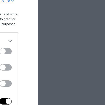
B’s List of
er and store
to grant or
ed purposes
periodo segnato
 leggenda
rere una
veri motivi
ra, nei confini,
nvenzioni
titi erano