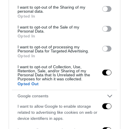
services and may gather and store information including but
dia ad una minoranza relativa il controllo assoluto del Paese
.
not limited to your visit or usage behaviour. You may click to
I want to opt-out of the Sharing of my
personal data.
grant or deny consent to Google and its third-party tags to
Opted In
In tutto questo i grandi gruppi del potere finanziario trovano
use your data for below specified purposes in below Google
ragioni per festeggiare. Infatti controllare un Parlamento
consent section.
I want to opt-out of the Sale of my
composto da Parlamentari indipendenti delle più variegate
Personal Data.
Opted In
forze politiche è sostanzialmente impossibile o comunque
molto molto difficile.
I want to opt-out of processing my
Personal Data for Targeted Advertising.
Al contrario
controllare un Parlamento di nominati, altro
Opted In
aspetto che viola la Costituzione, in cui esistono solo due o
I want to opt-out of Collection, Use,
tre forze politiche che si alternano tra di loro, è molto più
Retention, Sale, and/or Sharing of my
Personal Data that Is Unrelated with the
semplice.
Purposes for which it was collected.
Opted Out
Questa è la governabilità.
Google consents
E cos’è davvero questa governabilità? Lo ha spiegato con
I want to allow Google to enable storage
eleganza Gustavo Zagrebelsky, ex Presidente della Corte
related to advertising like cookies on web or
Costituzionale. La governabilità è sic et simpliciter
device identifiers in apps.
l’attitudine ad essere governati…