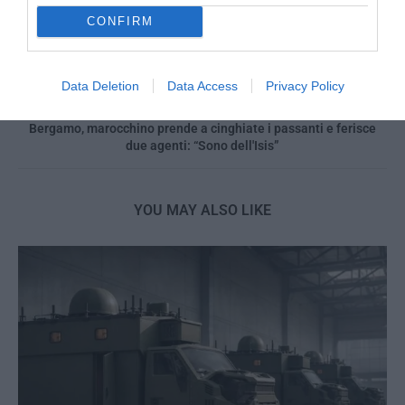
CONFIRM
previous post
Uno Stato ormai "mostro freddo" non ha alcun diritto di staccare
la spina ad Alfie
Data Deletion
Data Access
Privacy Policy
next post
Bergamo, marocchino prende a cinghiate i passanti e ferisce
due agenti: “Sono dell'Isis”
YOU MAY ALSO LIKE