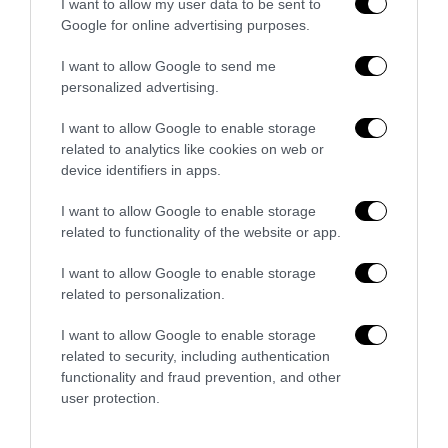
I want to allow my user data to be sent to
La morale di tutta la storia è e resta una sola, la democrazia
Google for online advertising purposes.
è incompatibile con l’ignoranza. L’ignoranza è l’arma più
importante con cui la dittatura finanziaria ci sta portando
I want to allow Google to send me
verso il baratro.
personalized advertising.
L’ignoranza è ciò che mantiene in vita partiti che stanno
I want to allow Google to enable storage
related to analytics like cookies on web or
facendo di tutto per mettere fine alla Repubblica italiana.
device identifiers in apps.
Marco Mori
I want to allow Google to enable storage
related to functionality of the website or app.
I want to allow Google to enable storage
0
CONVIDIDI
related to personalization.
I want to allow Google to enable storage
LA REDAZIONE
related to security, including authentication
functionality and fraud prevention, and other
user protection.