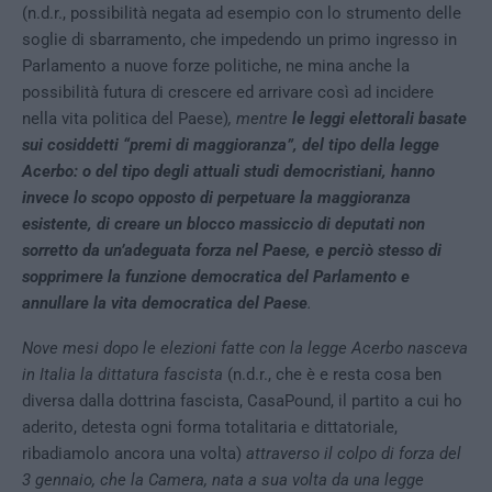
(n.d.r., possibilità negata ad esempio con lo strumento delle
soglie di sbarramento, che impedendo un primo ingresso in
Parlamento a nuove forze politiche, ne mina anche la
possibilità futura di crescere ed arrivare così ad incidere
nella vita politica del Paese)
, mentre
le leggi elettorali basate
sui cosiddetti “premi di maggioranza”, del tipo della legge
Acerbo: o del tipo degli attuali studi democristiani, hanno
invece lo scopo opposto di perpetuare la maggioranza
esistente, di creare un blocco massiccio di deputati non
sorretto da un’adeguata forza nel Paese, e perciò stesso di
sopprimere la funzione democratica del Parlamento e
annullare la vita democratica del Paese
.
Nove mesi dopo le elezioni fatte con la legge Acerbo nasceva
in Italia la dittatura fascista
(n.d.r., che è e resta cosa ben
diversa dalla dottrina fascista, CasaPound, il partito a cui ho
aderito, detesta ogni forma totalitaria e dittatoriale,
ribadiamolo ancora una volta)
attraverso il colpo di forza del
3 gennaio, che la Camera, nata a sua volta da una legge