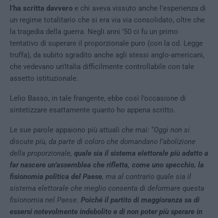
l’ha scritta davvero
e chi aveva vissuto anche l’esperienza di
un regime totalitario che si era via via consolidato, oltre che
la tragedia della guerra.
Negli anni ’50 ci fu un primo
tentativo di superare il proporzionale puro (con la cd. Legge
truffa), da subito sgradito anche agli stessi anglo-americani,
che vedevano un’Italia difficilmente controllabile con tale
assetto istituzionale.
Lelio Basso, in tale frangente, ebbe così l’occasione di
sintetizzare esattamente quanto ho appena scritto.
Le sue parole appaiono più attuali che mai: “
Oggi non si
discute più, da parte di coloro che domandano l’abolizione
della proporzionale,
quale sia il sistema elettorale più adatto a
far nascere un’assemblea che rifletta, come uno specchio, la
fisionomia politica del Paese
, ma al contrario quale sia il
sistema elettorale che meglio consenta di deformare questa
fisionomia nel Paese.
Poiché il partito di maggioranza sa di
essersi notevolmente indebolito e di non poter più sperare in