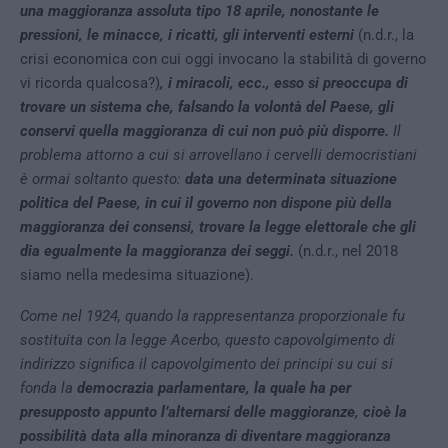
una maggioranza assoluta tipo 18 aprile, nonostante le
pressioni, le minacce, i ricatti, gli
interventi esterni
(n.d.r., la
crisi economica con cui oggi invocano la stabilità di governo
vi ricorda qualcosa?)
, i miracoli, ecc.,
esso si preoccupa di
trovare un sistema che, falsando la volontà del Paese, gli
conservi quella maggioranza di cui non può più disporre
.
Il
problema attorno a cui si arrovellano i cervelli democristiani
è ormai soltanto questo:
data una determinata situazione
politica del Paese, in cui il governo non dispone più della
maggioranza dei consensi, trovare la legge elettorale che gli
dia egualmente la maggioranza dei seggi.
(n.d.r., nel 2018
siamo nella medesima situazione).
Come nel 1924, quando la rappresentanza proporzionale fu
sostituita con la legge Acerbo, questo capovolgimento di
indirizzo significa il capovolgimento dei principi su cui si
fonda la
democrazia parlamentare, la quale ha per
presupposto appunto l’alternarsi delle maggioranze, cioè la
possibilità data alla minoranza di diventare maggioranza