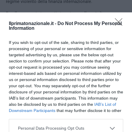
regime violento della finanza internazionale.
Da allora non ci siamo più ripresi, porcellum, italicum,
rosatellum, tutte leggi emanate sotto lo spettro della falsa
Ilprimatonazionale.it -
Do Not Process My Personal
emergenza economica, che ci hanno allontanato dallo spirito
Information
dei nostri Padri Costituenti, che hanno trasformato l’Italia in
un’oligarchia, leggi elettorali che hanno inciso, come
ho già
If you wish to opt-out of the sale, sharing to third parties, or
processing of your personal or sensitive information for
detto, anche sulla composizione degli organi di garanzia,
targeted advertising by us, please use the below opt-out
quali ad esempio la Corte Costituzionale, disattivando tutti
section to confirm your selection. Please note that after your
gli strumenti che i nostri Padri Fondatori avevano
opt-out request is processed you may continue seeing
contemplato per evitare un ritorno del totalitarismo.
interest-based ads based on personal information utilized by
us or personal information disclosed to third parties prior to
Oggi abbiamo il paradosso che i cosiddetti “antifascisti”, in
your opt-out. You may separately opt-out of the further
assenza di Fascismo, sono poi gli stessi che invocano
disclosure of your personal information by third parties on the
stabilità di governo e una legge elettorale che consenta, a
IAB’s list of downstream participants. This information may
chi vince, di governare.
Ma in democrazia nessuno deve
also be disclosed by us to third parties on the
IAB’s List of
vincere
.
Downstream Participants
that may further disclose it to other
third parties.
Ovvero
gli “antifascisti”, paradossalmente, sono proprio
Please note that this website/app uses one or more Google
Personal Data Processing Opt Outs
quelli che chiedono un ritorno ad un sistema totalitario, che