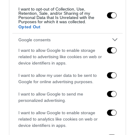
I want to opt-out of Collection, Use,
Retention, Sale, and/or Sharing of my
Personal Data that Is Unrelated with the
Purposes for which it was collected.
Opted Out
Google consents
I want to allow Google to enable storage
related to advertising like cookies on web or
La Camera boccia il patentino antifascista per parlare a
device identifiers in apps.
Montecitorio: palo clamoroso del Pd
5 Agosto 2026
I want to allow my user data to be sent to
Google for online advertising purposes.
I want to allow Google to send me
personalized advertising.
I want to allow Google to enable storage
related to analytics like cookies on web or
device identifiers in apps.