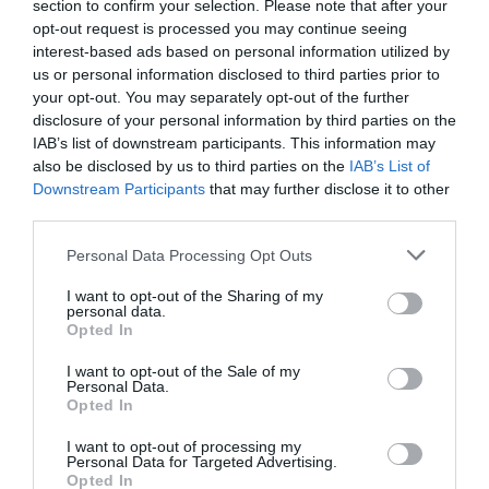
section to confirm your selection. Please note that after your
opt-out request is processed you may continue seeing
interest-based ads based on personal information utilized by
us or personal information disclosed to third parties prior to
your opt-out. You may separately opt-out of the further
disclosure of your personal information by third parties on the
IAB’s list of downstream participants. This information may
also be disclosed by us to third parties on the
IAB’s List of
Downstream Participants
that may further disclose it to other
third parties.
Please note that this website/app uses one or more Google
Personal Data Processing Opt Outs
services and may gather and store information including but
Remigrazione, il Copasir riconosce all’antifascismo il
not limited to your visit or usage behaviour. You may click to
I want to opt-out of the Sharing of my
veto del disordine
personal data.
grant or deny consent to Google and its third-party tags to
Opted In
6 Agosto 2026
use your data for below specified purposes in below Google
consent section.
I want to opt-out of the Sale of my
Personal Data.
Opted In
I want to opt-out of processing my
Personal Data for Targeted Advertising.
Opted In