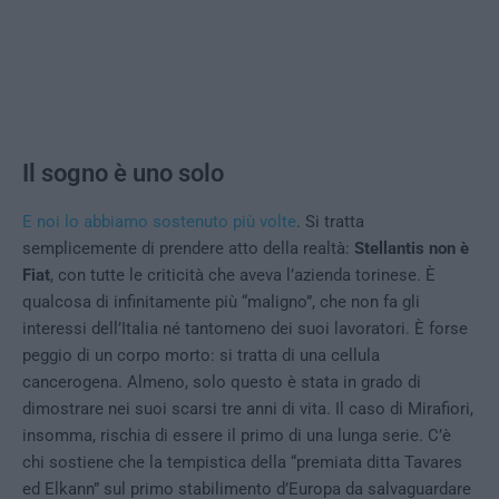
Il sogno è uno solo
E noi lo abbiamo sostenuto più volte
. Si tratta
semplicemente di prendere atto della realtà:
Stellantis non è
Fiat
, con tutte le criticità che aveva l’azienda torinese. È
qualcosa di infinitamente più “maligno”, che non fa gli
interessi dell’Italia né tantomeno dei suoi lavoratori. È forse
peggio di un corpo morto: si tratta di una cellula
cancerogena. Almeno, solo questo è stata in grado di
dimostrare nei suoi scarsi tre anni di vita. Il caso di Mirafiori,
insomma, rischia di essere il primo di una lunga serie. C’è
chi sostiene che la tempistica della “premiata ditta Tavares
ed Elkann” sul primo stabilimento d’Europa da salvaguardare