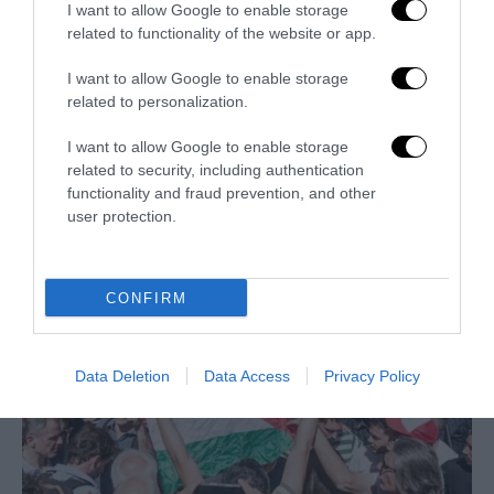
I want to allow Google to enable storage
related to functionality of the website or app.
I want to allow Google to enable storage
related to personalization.
La sinistra è così serva delle toghe da odiare persino il
I want to allow Google to enable storage
ricordo di Enzo...
related to security, including authentication
5 Agosto 2026
functionality and fraud prevention, and other
user protection.
CONFIRM
Data Deletion
Data Access
Privacy Policy