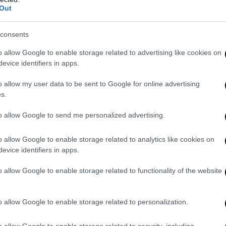
Out
consents
o allow Google to enable storage related to advertising like cookies on
evice identifiers in apps.
o allow my user data to be sent to Google for online advertising
s.
to allow Google to send me personalized advertising.
o allow Google to enable storage related to analytics like cookies on
torico più vecchio del mondo
, ma pur sempre efficace come dimostra 
evice identifiers in apps.
per dirne una, i media ci parlano ossessivamente dei “bambini di Al
sere sacro in quanto proiezione dell’individuo sociale nel futuro, 
o allow Google to enable storage related to functionality of the website
lla arcidiocesi di Boston, quando vede un bambino prova un istintiv
o lo stesso. Il che è ovviamente
naturale ed inestirpabile
, almeno i
o allow Google to enable storage related to personalization.
 e quindi
perfettamente strumentalizzabile
per lo scopo più abbiett
o peggiore di quello che i preti solitamente tendono a fare nelle lor
o allow Google to enable storage related to security, including