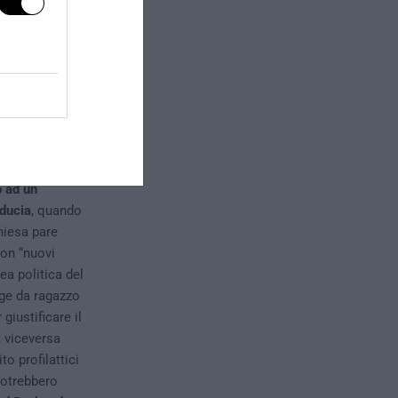
e dei nostri
 secondo il
accoglierli
ario immobiliare
e un singolo
”, ovvero che
 da colui che
o ad un
iducia
, quando
hiesa pare
on “nuovi
ea politica del
nge da ragazzo
iustificare il
a viceversa
o profilattici
 potrebbero