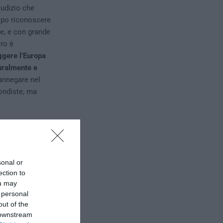
iudizio che
opo riconoscere
re, e con grande
oro è
ggere l’Europa
uralmente e
annegare nel
ndiste, ma
sonal or
ection to
ou may
 personal
out of the
 downstream