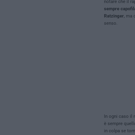
notare che il r
sempre capofila
Ratzinger
, ma 
senso.
In ogni caso il
è sempre quell
in colpa se torm