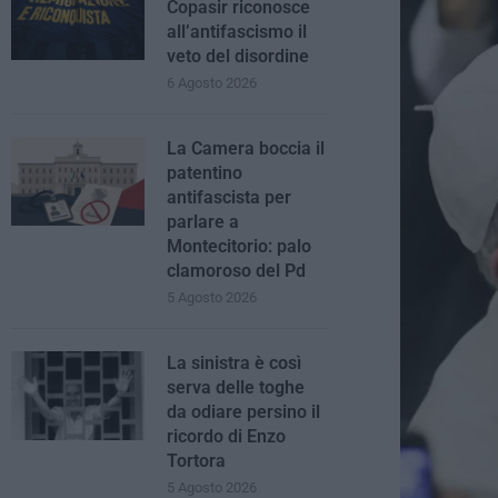
Copasir riconosce
all’antifascismo il
veto del disordine
6 Agosto 2026
La Camera boccia il
patentino
antifascista per
parlare a
Montecitorio: palo
clamoroso del Pd
5 Agosto 2026
La sinistra è così
serva delle toghe
da odiare persino il
ricordo di Enzo
Tortora
5 Agosto 2026