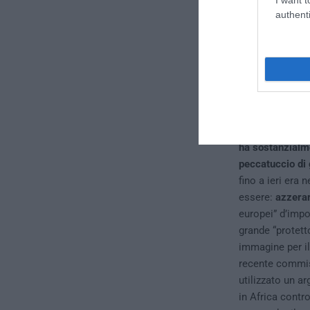
canoniche:
disi
authenti
spazi vitali
. Se
frame papista e
tutti.
Ovviament
del mondo e pro
centesimo ed 
Molto interessa
vengono abortit
ha sostanzialme
peccatuccio di 
fino a ieri era
essere:
azzerar
europei” d’impo
grande “protett
immagine per il
recente commiss
utilizzato un a
in Africa contro