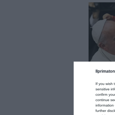
Ilprimaton
If you wish 
sensitive in
confirm you
continue se
information 
further disc