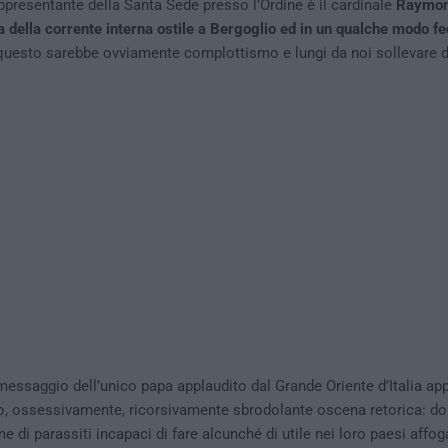
appresentante della Santa Sede presso l’Ordine è il cardinale
Raymon
 della corrente interna ostile a Bergoglio ed in un qualche modo fe
questo sarebbe ovviamente complottismo e lungi da noi sollevare du
 messaggio dell’unico papa applaudito dal Grande Oriente d’Italia app
o, ossessivamente, ricorsivamente sbrodolante oscena retorica: do
e di parassiti incapaci di fare alcunché di utile nei loro paesi affo