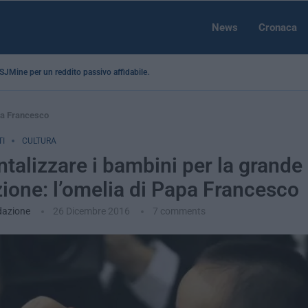
News
Cronaca
a SJMine per un reddito passivo affidabile...
apa Francesco
I
CULTURA
talizzare i bambini per la grande
zione: l’omelia di Papa Francesco
dazione
26 Dicembre 2016
7 comments