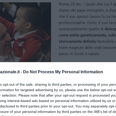
Roma, 25 dic – Quale che sia il g
diamo del papa immigrato, è d’u
che il suo sporco lavoro lo sa fa
professionalità. Certo, il suo lav
sostanzialmente quello di
distru
come entità geneticamente, cult
storicamente definita
facendola 
mare magnum delle orde terzomo
passi, in fondo è natale.
azionale.it -
Do Not Process My Personal Information
to opt-out of the sale, sharing to third parties, or processing of your per
formation for targeted advertising by us, please use the below opt-out s
r selection. Please note that after your opt-out request is processed y
eing interest-based ads based on personal information utilized by us or
disclosed to third parties prior to your opt-out. You may separately opt-
losure of your personal information by third parties on the IAB’s list of