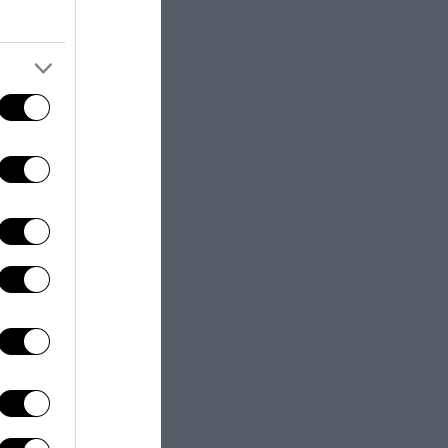
l’insistenza
eppo”. Perché un
e chiunque non
o senso di
n menti
o che si possa
o buie