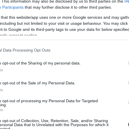
. This information may also be disclosed by us to third parties on the
IA
Participants
that may further disclose it to other third parties.
 that this website/app uses one or more Google services and may gath
including but not limited to your visit or usage behaviour. You may click 
 to Google and its third-party tags to use your data for below specifi
ogle consent section.
l Data Processing Opt Outs
o passo della sua omelia: “Lasciamoci interpellare dal Bambino ne
nterpellare anche dai bambini che, oggi, non sono adagiati in una c
o opt-out of the Sharing of my personal data.
l’affetto di una madre e di un padre, ma giacciono nelle squallide ‘m
In
ifugio sotterraneo per scampare ai bombardamenti, sul marciapiede d
o di un barcone sovraccarico di migranti. Lasciamoci interpellare da
o opt-out of the Sale of my Personal Data.
ciati nascere, da quelli che piangono perché nessuno sazia la loro 
In
 in mano giocattoli, ma armi”. Quale momento migliore del Santo N
to opt-out of processing my Personal Data for Targeted
 le famiglie italiane si riuniscono per fare festa e scambiarsi doni 
ing.
er
dare sfoggia della propria insopportabile vis retorica ai danni degl
In
qualche famigliarità con la serie animata de i Simpson, avrà già ric
o opt-out of Collection, Use, Retention, Sale, and/or Sharing
nanza: “I bambini! Perché nessuno pensa ai bambini?!?”
ersonal Data that Is Unrelated with the Purposes for which it
lected.