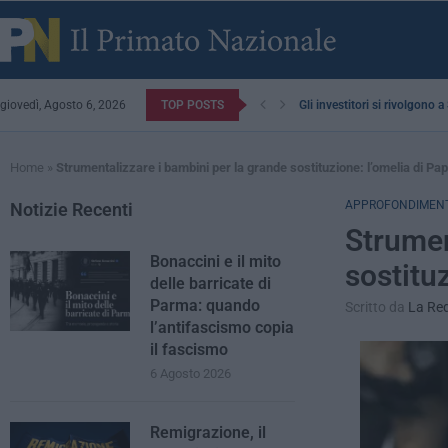
giovedì, Agosto 6, 2026
TOP POSTS
Gli investitori si rivolgono 
Home
»
Strumentalizzare i bambini per la grande sostituzione: l’omelia di P
APPROFONDIMENT
Notizie Recenti
Strumen
Bonaccini e il mito
sostitu
delle barricate di
Parma: quando
Scritto da
La Re
l’antifascismo copia
il fascismo
6 Agosto 2026
Remigrazione, il