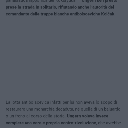
panasiatica nipponica del Kokuryukai –
Ungern ben presto
prese la strada in solitario, rifiutando anche l’autorità del
comandante delle truppe bianche antibolsceviche Kolčak
.
La lotta antibolscevica infatti per lui non aveva lo scopo di
restaurare una monarchia decaduta, né quella di un baluardo
o un freno al corso della storia.
Ungern voleva invece
compiere una vera e propria contro-rivoluzione
, che avrebbe