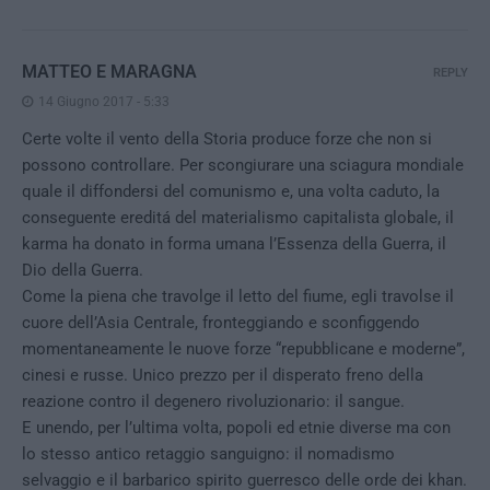
MATTEO E MARAGNA
REPLY
14 Giugno 2017 - 5:33
Certe volte il vento della Storia produce forze che non si
possono controllare. Per scongiurare una sciagura mondiale
quale il diffondersi del comunismo e, una volta caduto, la
conseguente ereditá del materialismo capitalista globale, il
karma ha donato in forma umana l’Essenza della Guerra, il
Dio della Guerra.
Come la piena che travolge il letto del fiume, egli travolse il
cuore dell’Asia Centrale, fronteggiando e sconfiggendo
momentaneamente le nuove forze “repubblicane e moderne”,
cinesi e russe. Unico prezzo per il disperato freno della
reazione contro il degenero rivoluzionario: il sangue.
E unendo, per l’ultima volta, popoli ed etnie diverse ma con
lo stesso antico retaggio sanguigno: il nomadismo
selvaggio e il barbarico spirito guerresco delle orde dei khan.