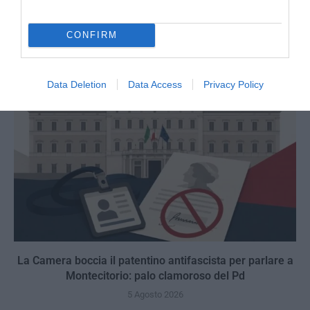
veto del disordine
6 Agosto 2026
CONFIRM
Data Deletion
Data Access
Privacy Policy
La Camera boccia il patentino antifascista per parlare a
Montecitorio: palo clamoroso del Pd
5 Agosto 2026