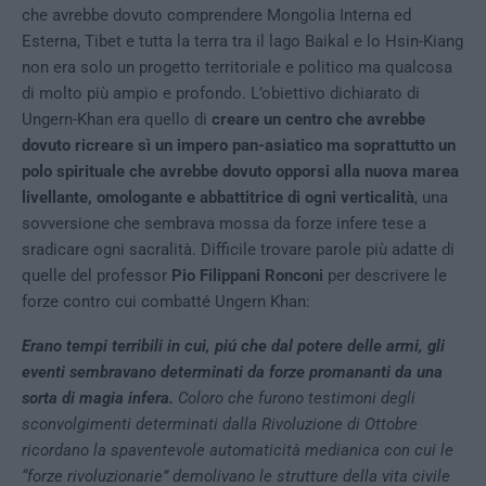
che avrebbe dovuto comprendere Mongolia Interna ed
Esterna, Tibet e tutta la terra tra il lago Baikal e lo Hsin-Kiang
non era solo un progetto territoriale e politico ma qualcosa
di molto più ampio e profondo. L’obiettivo dichiarato di
Ungern-Khan era quello di
creare un centro che avrebbe
dovuto ricreare sì un impero pan-asiatico ma soprattutto un
polo spirituale che avrebbe dovuto opporsi alla nuova marea
livellante, omologante e abbattitrice di ogni verticalità
, una
sovversione che sembrava mossa da forze infere tese a
sradicare ogni sacralità. Difficile trovare parole più adatte di
quelle del professor
Pio Filippani Ronconi
per descrivere le
forze contro cui combatté Ungern Khan:
Erano tempi terribili in cui, piú che dal potere delle armi, gli
eventi sembravano determinati da forze promananti da una
sorta di magia infera.
Coloro che furono testimoni degli
sconvolgimenti determinati dalla Rivoluzione di Ottobre
ricordano la spaventevole automaticità medianica con cui le
“forze rivoluzionarie” demolivano le strutture della vita civile