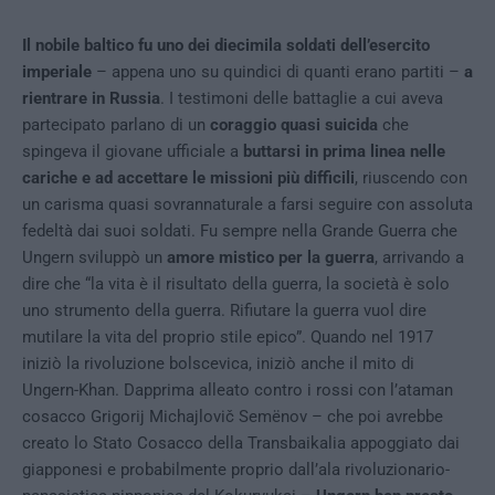
Il nobile baltico fu uno dei diecimila soldati dell’esercito
imperiale
– appena uno su quindici di quanti erano partiti –
a
rientrare in Russia
. I testimoni delle battaglie a cui aveva
partecipato parlano di un
coraggio quasi suicida
che
spingeva il giovane ufficiale a
buttarsi in prima linea nelle
cariche e ad accettare le missioni più difficili
, riuscendo con
un carisma quasi sovrannaturale a farsi seguire con assoluta
fedeltà dai suoi soldati. Fu sempre nella Grande Guerra che
Ungern sviluppò un
amore mistico per la guerra
, arrivando a
dire che “la vita è il risultato della guerra, la società è solo
uno strumento della guerra. Rifiutare la guerra vuol dire
mutilare la vita del proprio stile epico”. Quando nel 1917
iniziò la rivoluzione bolscevica, iniziò anche il mito di
Ungern-Khan. Dapprima alleato contro i rossi con l’ataman
cosacco Grigorij Michajlovič Semënov – che poi avrebbe
creato lo Stato Cosacco della Transbaikalia appoggiato dai
giapponesi e probabilmente proprio dall’ala rivoluzionario-