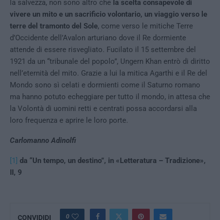
la salvezza, non sono altro che
la scelta consapevole di
vivere un mito e un sacrificio volontario, un viaggio verso le
terre del tramonto del Sole
, come verso le mitiche Terre
d’Occidente dell’Avalon arturiano dove il Re dormiente
attende di essere risvegliato. Fucilato il 15 settembre del
1921 da un “tribunale del popolo”, Ungern Khan entrò di diritto
nell’eternità del mito. Grazie a lui la mitica Agarthi e il Re del
Mondo sono sì celati e dormienti come il Saturno romano
ma hanno potuto echeggiare per tutto il mondo, in attesa che
la Volontà di uomini retti e centrati possa accordarsi alla
loro frequenza e aprire le loro porte.
Carlomanno Adinolfi
[1]
da “Un tempo, un destino”, in «Letteratura – Tradizione»,
II, 9
0
CONVIDIDI