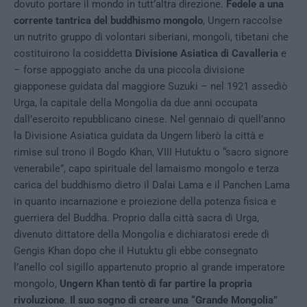
dovuto portare il mondo in tutt’altra direzione.
Fedele a una
corrente tantrica del buddhismo mongolo
, Ungern raccolse
un nutrito gruppo di volontari siberiani, mongoli, tibetani che
costituirono la cosiddetta
Divisione Asiatica di Cavalleria
e
– forse appoggiato anche da una piccola divisione
giapponese guidata dal maggiore Suzuki – nel 1921 assediò
Urga, la capitale della Mongolia da due anni occupata
dall’esercito repubblicano cinese. Nel gennaio di quell’anno
la Divisione Asiatica guidata da Ungern liberò la città e
rimise sul trono il Bogdo Khan, VIII Hutuktu o “sacro signore
venerabile”, capo spirituale del lamaismo mongolo e terza
carica del buddhismo dietro il Dalai Lama e il Panchen Lama
in quanto incarnazione e proiezione della potenza fisica e
guerriera del Buddha. Proprio dalla città sacra di Urga,
divenuto dittatore della Mongolia e dichiaratosi erede di
Gengis Khan dopo che il Hutuktu gli ebbe consegnato
l’anello col sigillo appartenuto proprio al grande imperatore
mongolo,
Ungern Khan tentò di far partire la propria
rivoluzione
.
Il suo sogno di creare una “Grande Mongolia”