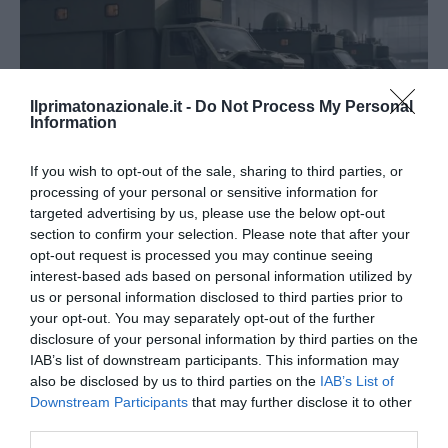
Ilprimatonazionale.it -
Do Not Process My Personal
Information
If you wish to opt-out of the sale, sharing to third parties, or
processing of your personal or sensitive information for
Tekne agli americani: il Golden Power è l’ultima trincea
targeted advertising by us, please use the below opt-out
di uno Stato senza politica...
section to confirm your selection. Please note that after your
opt-out request is processed you may continue seeing
7 Agosto 2026
interest-based ads based on personal information utilized by
us or personal information disclosed to third parties prior to
your opt-out. You may separately opt-out of the further
disclosure of your personal information by third parties on the
IAB’s list of downstream participants. This information may
also be disclosed by us to third parties on the
IAB’s List of
Downstream Participants
that may further disclose it to other
third parties.