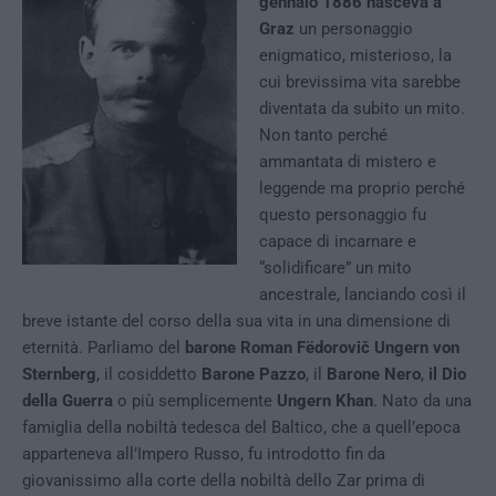
gennaio 1886 nasceva a
Graz
un personaggio
enigmatico, misterioso, la
cui brevissima vita sarebbe
diventata da subito un mito.
Non tanto perché
ammantata di mistero e
leggende ma proprio perché
questo personaggio fu
capace di incarnare e
“solidificare” un mito
ancestrale, lanciando così il
breve istante del corso della sua vita in una dimensione di
eternità. Parliamo del
barone Roman Fëdorovič Ungern von
Sternberg
, il cosiddetto
Barone Pazzo
, il
Barone Nero
,
il Dio
della Guerra
o più semplicemente
Ungern Khan
. Nato da una
famiglia della nobiltà tedesca del Baltico, che a quell’epoca
apparteneva all’Impero Russo, fu introdotto fin da
giovanissimo alla corte della nobiltà dello Zar prima di