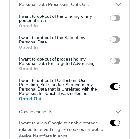
Please note that this website/app uses one or more Google
Personal Data Processing Opt Outs
services and may gather and store information including but
not limited to your visit or usage behaviour. You may click to
I want to opt-out of the Sharing of my
personal data.
grant or deny consent to Google and its third-party tags to
Opted In
use your data for below specified purposes in below Google
consent section.
I want to opt-out of the Sale of my
Personal Data.
Addio a Francesco Guccini: stronzo, poeta e buffone di
Opted In
corte
I want to opt-out of processing my
7 Agosto 2026
Personal Data for Targeted Advertising.
Opted In
I want to opt-out of Collection, Use,
Retention, Sale, and/or Sharing of my
Personal Data that Is Unrelated with the
Purposes for which it was collected.
Opted Out
Google consents
I want to allow Google to enable storage
related to advertising like cookies on web or
device identifiers in apps.