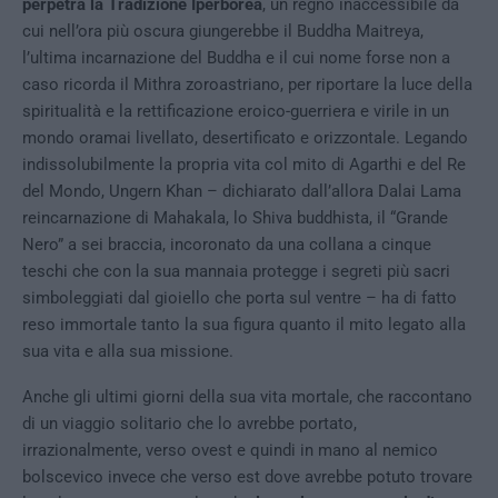
perpetra la Tradizione Iperborea
, un regno inaccessibile da
cui nell’ora più oscura giungerebbe il Buddha Maitreya,
l’ultima incarnazione del Buddha e il cui nome forse non a
caso ricorda il Mithra zoroastriano, per riportare la luce della
spiritualità e la rettificazione eroico-guerriera e virile in un
mondo oramai livellato, desertificato e orizzontale. Legando
indissolubilmente la propria vita col mito di Agarthi e del Re
del Mondo, Ungern Khan – dichiarato dall’allora Dalai Lama
reincarnazione di Mahakala, lo Shiva buddhista, il “Grande
Nero” a sei braccia, incoronato da una collana a cinque
teschi che con la sua mannaia protegge i segreti più sacri
simboleggiati dal gioiello che porta sul ventre – ha di fatto
reso immortale tanto la sua figura quanto il mito legato alla
sua vita e alla sua missione.
Anche gli ultimi giorni della sua vita mortale, che raccontano
di un viaggio solitario che lo avrebbe portato,
irrazionalmente, verso ovest e quindi in mano al nemico
bolscevico invece che verso est dove avrebbe potuto trovare