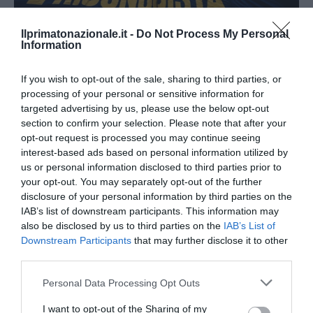
Ilprimatonazionale.it -
Do Not Process My Personal
Information
If you wish to opt-out of the sale, sharing to third parties, or
processing of your personal or sensitive information for
targeted advertising by us, please use the below opt-out
Remigrazione, il Copasir riconosce all’antifascismo il
section to confirm your selection. Please note that after your
veto del disordine
opt-out request is processed you may continue seeing
6 Agosto 2026
interest-based ads based on personal information utilized by
us or personal information disclosed to third parties prior to
your opt-out. You may separately opt-out of the further
disclosure of your personal information by third parties on the
IAB’s list of downstream participants. This information may
also be disclosed by us to third parties on the
IAB’s List of
Downstream Participants
that may further disclose it to other
third parties.
Please note that this website/app uses one or more Google
Personal Data Processing Opt Outs
services and may gather and store information including but
not limited to your visit or usage behaviour. You may click to
I want to opt-out of the Sharing of my