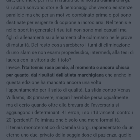
dire, affermare per i non risultati della nostra
Camila Giorgi
.
Gli autori scrivono storie di personaggi che vivono esistenze
parallele ma che per un motivo combinato prima o poi sono
destinate per esigenze di copione a incrociarsi. Nel tennis e
nello sport in generale i risultati non sono mai casuali ma
figli di allenamenti su allenamenti che culminano nelle prove
di maturità. Del resto cosa sarebbero i turni di eliminazione
di uno slam se non esami propedeudici, intermedi, alla tesi di
laurea con la vittoria del titolo?
Invece,
l’italtennis rosa pende, al momento e ancora chissà
per quanto, dai risultati dell’atleta marchigiana
che anche in
questa edizione ha mancato ancora una volta
l’appuntamento per il salto di qualità. La sfida contro Venus
Williams, 38 primavere, magari l’avrebbe persa ugualmente
ma di certo quando oltre alla bravura dell’avversaria si
aggiungono i determinanti 41 errori, i soli 13 vincenti contro i
20 “perdenti”, l’eliminazione è solo una mera formalità.
Il tennis monotematico di Camila Giorgi, rappresentato da un
eterno uno-due, privato della saggia dose di pazienza, quello