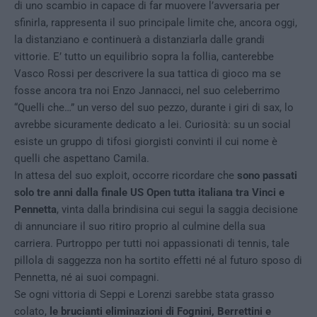
di uno scambio in capace di far muovere l’avversaria per
sfinirla, rappresenta il suo principale limite che, ancora oggi,
la distanziano e continuerà a distanziarla dalle grandi
vittorie. E’ tutto un equilibrio sopra la follia, canterebbe
Vasco Rossi per descrivere la sua tattica di gioco ma se
fosse ancora tra noi Enzo Jannacci, nel suo celeberrimo
“Quelli che…” un verso del suo pezzo, durante i giri di sax, lo
avrebbe sicuramente dedicato a lei. Curiosità: su un social
esiste un gruppo di tifosi giorgisti convinti il cui nome è
quelli che aspettano Camila.
In attesa del suo exploit, occorre ricordare che
sono passati
solo tre anni dalla finale US Open tutta italiana tra Vinci e
Pennetta
, vinta dalla brindisina cui segui la saggia decisione
di annunciare il suo ritiro proprio al culmine della sua
carriera. Purtroppo per tutti noi appassionati di tennis, tale
pillola di saggezza non ha sortito effetti né al futuro sposo di
Pennetta, né ai suoi compagni.
Se ogni vittoria di Seppi e Lorenzi sarebbe stata grasso
colato,
le brucianti eliminazioni di Fognini, Berrettini e