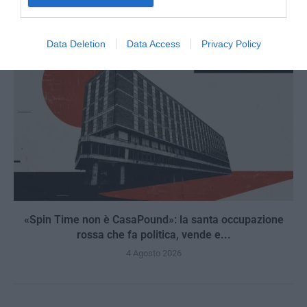
Data Deletion
Data Access
Privacy Policy
«Spin Time non è CasaPound»: la santa occupazione
rossa che fa politica, vende e...
4 Agosto 2026