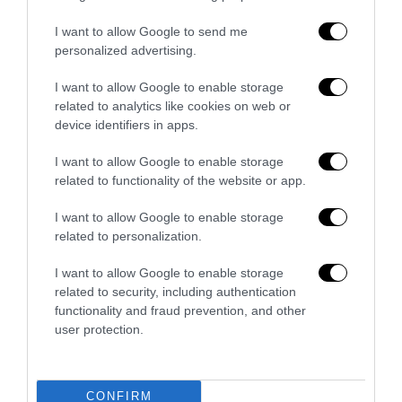
La sinistra è così serva delle toghe da odiare persino il
I want to allow Google to send me
ricordo di Enzo...
personalized advertising.
5 Agosto 2026
I want to allow Google to enable storage
related to analytics like cookies on web or
device identifiers in apps.
I want to allow Google to enable storage
related to functionality of the website or app.
I want to allow Google to enable storage
related to personalization.
I want to allow Google to enable storage
related to security, including authentication
functionality and fraud prevention, and other
user protection.
L’Anpi divora se stessa: la fabbrica delle scomuniche
esplode su Israele
5 Agosto 2026
CONFIRM