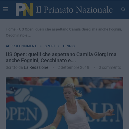
Home
»
US Open: quelli che aspettano Camila Giorgi ma anche Fognini,
Cecchinato e….
APPROFONDIMENTI
SPORT
TENNIS
US Open: quelli che aspettano Camila Giorgi ma
anche Fognini, Cecchinato e….
Scritto da
La Redazione
2 Settembre 2018
0 commento