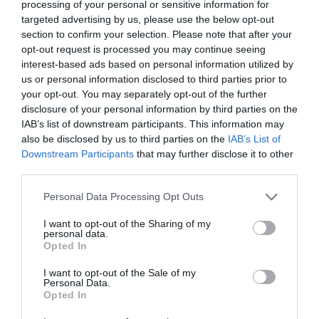
processing of your personal or sensitive information for
targeted advertising by us, please use the below opt-out
Berlino 2006, una notte da campioni del mondo
section to confirm your selection. Please note that after your
18 Luglio 2026
opt-out request is processed you may continue seeing
interest-based ads based on personal information utilized by
us or personal information disclosed to third parties prior to
your opt-out. You may separately opt-out of the further
disclosure of your personal information by third parties on the
IAB’s list of downstream participants. This information may
also be disclosed by us to third parties on the
IAB’s List of
Downstream Participants
that may further disclose it to other
third parties.
Please note that this website/app uses one or more Google
Personal Data Processing Opt Outs
services and may gather and store information including but
not limited to your visit or usage behaviour. You may click to
I want to opt-out of the Sharing of my
personal data.
grant or deny consent to Google and its third-party tags to
Opted In
use your data for below specified purposes in below Google
consent section.
I want to opt-out of the Sale of my
Inghilterra-Argentina, molto più di una partita
Personal Data.
Opted In
15 Luglio 2026