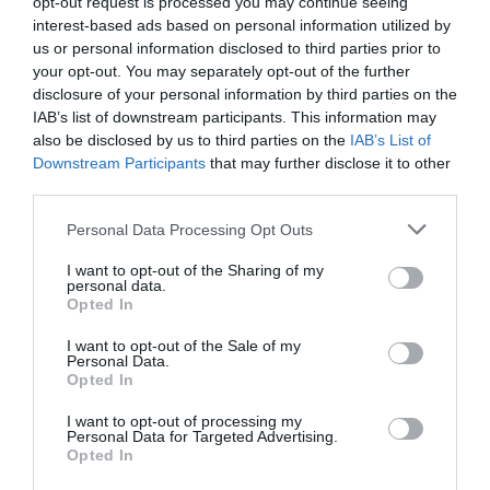
opt-out request is processed you may continue seeing
interest-based ads based on personal information utilized by
Berlino 2006, una notte da campioni del mondo
us or personal information disclosed to third parties prior to
18 Luglio 2026
your opt-out. You may separately opt-out of the further
disclosure of your personal information by third parties on the
IAB’s list of downstream participants. This information may
also be disclosed by us to third parties on the
IAB’s List of
Downstream Participants
that may further disclose it to other
third parties.
Please note that this website/app uses one or more Google
Personal Data Processing Opt Outs
services and may gather and store information including but
not limited to your visit or usage behaviour. You may click to
I want to opt-out of the Sharing of my
personal data.
grant or deny consent to Google and its third-party tags to
Opted In
use your data for below specified purposes in below Google
consent section.
I want to opt-out of the Sale of my
Personal Data.
Opted In
Inghilterra-Argentina, molto più di una partita
I want to opt-out of processing my
Personal Data for Targeted Advertising.
15 Luglio 2026
Opted In