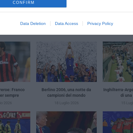
o bianconero, trattativa per
Mondiale per Club, l’ Inter s
CONFIRM
Data Deletion
Data Access
Privacy Policy
YOU MAY ALSO LIKE
reroe: Franco
Berlino 2006, una notte da
Inghilterra-Arg
per sempre
campioni del mondo
di una
io 2026
18 Luglio 2026
15 Lug