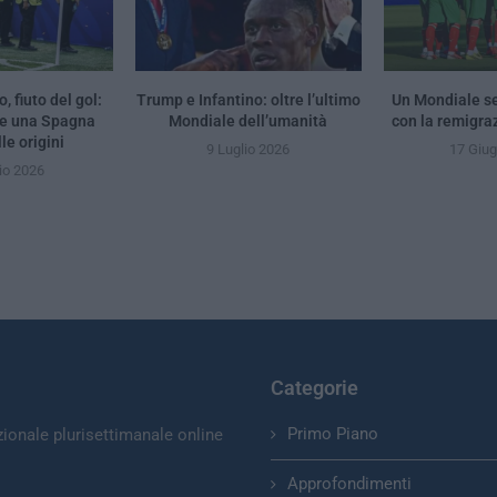
, fiuto del gol:
Trump e Infantino: oltre l’ultimo
Un Mondiale se
 e una Spagna
Mondiale dell’umanità
con la remigra
le origini
9 Luglio 2026
17 Giu
io 2026
Categorie
Primo Piano
zionale plurisettimanale online
Approfondimenti