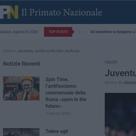
sabato, Agosto 8, 2026
TOP POSTS
Gli investitori si rivolgono 
Home
»
Juventus, occhi su Nicolas Jackson
CALCIO
Notizie Recenti
Juventu
Spin Time,
Scritto da
Alessi
l’antifascismo
commensale della
Roma «open to the
future»
7 Agosto 2026
Tekne agli