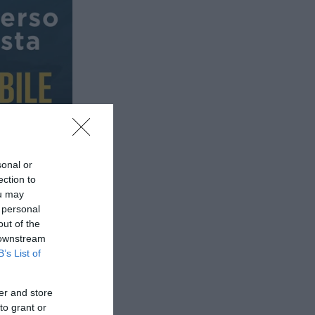
sonal or
ection to
ou may
 personal
out of the
 downstream
B’s List of
er and store
to grant or