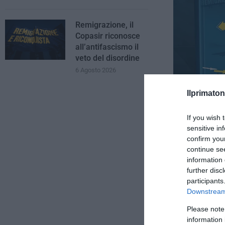
Remigrazione, il
Copasir riconosce
all’antifascismo il
veto del disordine
6 Agosto 2026
Ilprimaton
If you wish 
sensitive in
confirm you
Spunta il nome 
continue se
information 
further disc
participants
Downstream 
Please note
information 