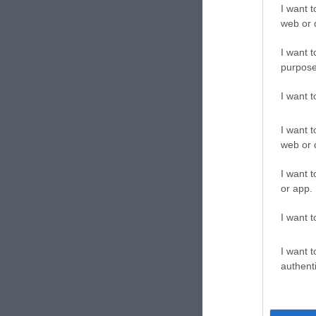
I want t
web or d
I want t
purpose
Continua a leg
I want 
I want t
web or d
CONVIDIDI
I want t
or app.
I want t
I want t
authenti
previous post