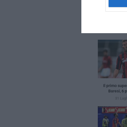
Juventus: talent
Conceicao
Il primo supe
Baresi, 6 
31 Lugl