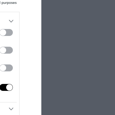
ed purposes
 di Nicolas
neri hanno