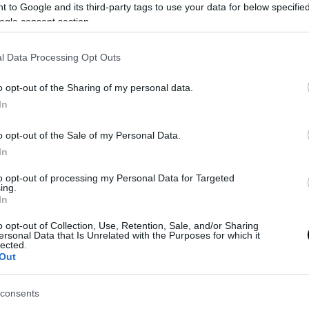
 to Google and its third-party tags to use your data for below specifi
ogle consent section.
l Data Processing Opt Outs
o opt-out of the Sharing of my personal data.
In
o opt-out of the Sale of my Personal Data.
 esplorando il mercato per rinforzare il reparto offensivo, e il nome
In
ante del Chelsea, è emerso con forza. Secondo Sky Sport, i bianco
i esplorativi per il senegalese, classe 2001, non più considerato
to opt-out of processing my Personal Data for Targeted
ing.
In
o opt-out of Collection, Use, Retention, Sale, and/or Sharing
ersonal Data that Is Unrelated with the Purposes for which it
lected.
Out
consents