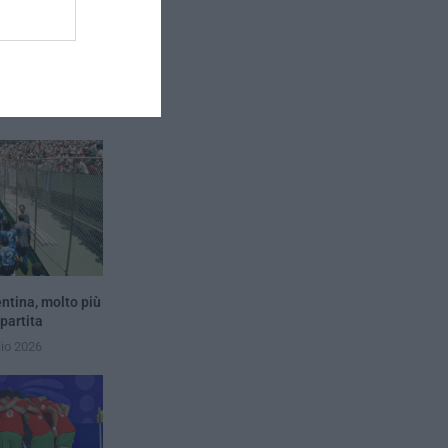
i qualifica se… Le
combinazioni
entina, molto più
 partita
lio 2026