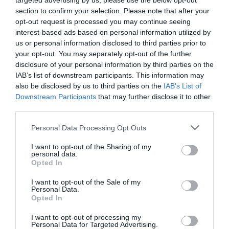
targeted advertising by us, please use the below opt-out
18 Luglio 2026
section to confirm your selection. Please note that after your
opt-out request is processed you may continue seeing
interest-based ads based on personal information utilized by
us or personal information disclosed to third parties prior to
your opt-out. You may separately opt-out of the further
disclosure of your personal information by third parties on the
IAB’s list of downstream participants. This information may
also be disclosed by us to third parties on the
IAB’s List of
Downstream Participants
that may further disclose it to other
third parties.
Please note that this website/app uses one or more Google
Personal Data Processing Opt Outs
services and may gather and store information including but
not limited to your visit or usage behaviour. You may click to
I want to opt-out of the Sharing of my
personal data.
grant or deny consent to Google and its third-party tags to
Opted In
use your data for below specified purposes in below Google
Inghilterra-Argentina, molto più di una partita
consent section.
I want to opt-out of the Sale of my
15 Luglio 2026
Personal Data.
Opted In
I want to opt-out of processing my
Personal Data for Targeted Advertising.