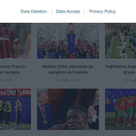
YOU MAY ALSO LIKE
Data Deletion
Data Access
Privacy Policy
reroe: Franco
Berlino 2006, una notte da
Inghilterra-Arg
per sempre
campioni del mondo
di una
io 2026
18 Luglio 2026
15 Lug