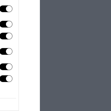
next post
ttica del silenzio
istituzionale