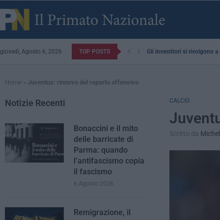
giovedì, Agosto 6, 2026
TOP POSTS
Gli investitori si rivolgono 
Home
»
Juventus: rinnovo del reparto offensivo
CALCIO
Notizie Recenti
Juventu
Bonaccini e il mito
Scritto da
Michel
delle barricate di
Parma: quando
l’antifascismo copia
il fascismo
6 Agosto 2026
Remigrazione, il