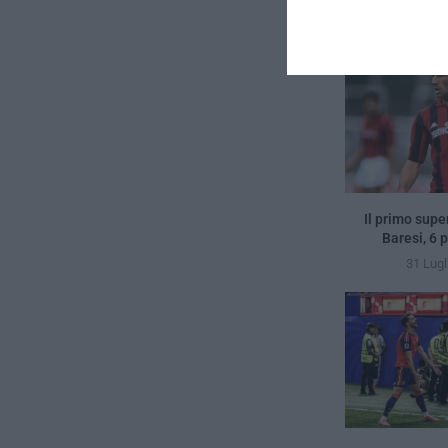
Il primo supe
Baresi, 6 
31 Lugl