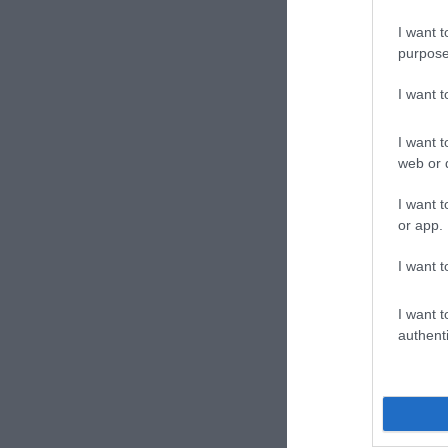
I want t
purpose
I want 
CONVIDIDI
I want t
web or d
I want t
or app.
I want t
I want t
authenti
previous post
Juventus, è crisi
attaccanti non 