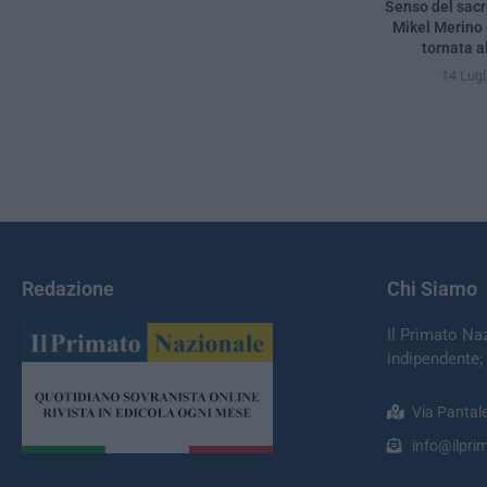
Senso del sacro
Mikel Merino
tornata al
14 Lugl
Redazione
Chi Siamo
Il Primato Na
indipendente;
Via Pantal
info@ilprim