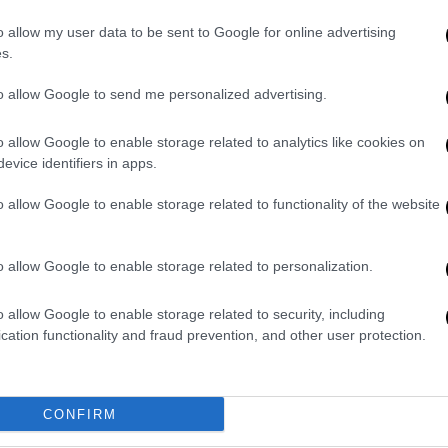
o allow my user data to be sent to Google for online advertising
s.
to allow Google to send me personalized advertising.
0
o allow Google to enable storage related to analytics like cookies on
evice identifiers in apps.
MICHELE CUCCHI
o allow Google to enable storage related to functionality of the website
o allow Google to enable storage related to personalization.
o allow Google to enable storage related to security, including
cation functionality and fraud prevention, and other user protection.
 totale in zona-gol: gli
Luigi d’Arabia e la ta
segnano più
CONFIRM