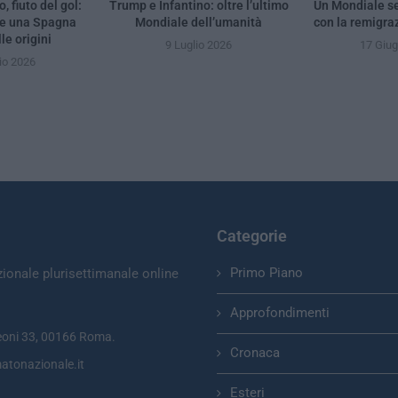
, fiuto del gol:
Trump e Infantino: oltre l’ultimo
Un Mondiale se
 e una Spagna
Mondiale dell’umanità
con la remigra
le origini
9 Luglio 2026
17 Giu
io 2026
Categorie
Primo Piano
zionale plurisettimanale online
Approfondimenti
eoni 33, 00166 Roma.
Cronaca
atonazionale.it
Esteri