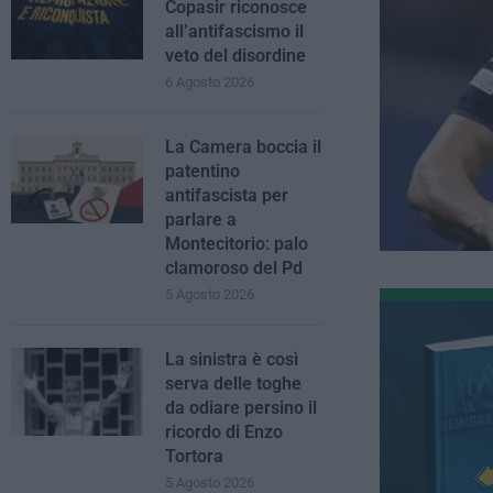
Copasir riconosce
all’antifascismo il
veto del disordine
6 Agosto 2026
La Camera boccia il
patentino
antifascista per
parlare a
Montecitorio: palo
clamoroso del Pd
5 Agosto 2026
La sinistra è così
serva delle toghe
da odiare persino il
ricordo di Enzo
Tortora
5 Agosto 2026