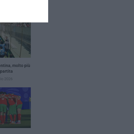
entina, molto più
 partita
lio 2026