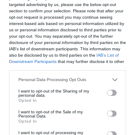
Berlino 2006, una notte da campioni del mondo
targeted advertising by us, please use the below opt-out
section to confirm your selection. Please note that after your
18 Luglio 2026
opt-out request is processed you may continue seeing
interest-based ads based on personal information utilized by
us or personal information disclosed to third parties prior to
your opt-out. You may separately opt-out of the further
disclosure of your personal information by third parties on the
IAB’s list of downstream participants. This information may
also be disclosed by us to third parties on the
IAB’s List of
Downstream Participants
that may further disclose it to other
third parties.
Please note that this website/app uses one or more Google
Personal Data Processing Opt Outs
services and may gather and store information including but
not limited to your visit or usage behaviour. You may click to
I want to opt-out of the Sharing of my
personal data.
grant or deny consent to Google and its third-party tags to
Opted In
use your data for below specified purposes in below Google
Inghilterra-Argentina, molto più di una partita
consent section.
I want to opt-out of the Sale of my
Personal Data.
15 Luglio 2026
Opted In
I want to opt-out of processing my