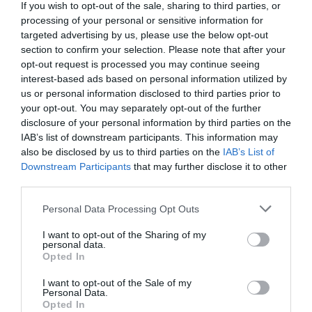
If you wish to opt-out of the sale, sharing to third parties, or
Salute. La maggior parte della differenza osservata tra i due
processing of your personal or sensitive information for
flussi è quindi dovuto al ritardo di notifica segnalato prima.
targeted advertising by us, please use the below opt-out
Questo ritardo si deve al fatto che,
mentre per il flusso
section to confirm your selection. Please note that after your
opt-out request is processed you may continue seeing
ministero della Salute basta avere il dato aggregato di
interest-based ads based on personal information utilized by
ingressi, per la sorveglianza Iss le Regioni devono rilevare i
us or personal information disclosed to third parties prior to
dati anagrafici della persona
, nonché le sue caratteristiche,
your opt-out. You may separately opt-out of the further
per poterle inserire sulla nostra piattaforma. Come detto
disclosure of your personal information by third parties on the
prima, il ritardo non dipende dello stato vaccinale e, quindi, le
IAB’s list of downstream participants. This information may
stime e le misure relative (%) non perdono precisione per
also be disclosed by us to third parties on the
IAB’s List of
questo ritardo” ha chiarito l’Istituto superiore di sanità.
Downstream Participants
that may further disclose it to other
third parties.
Quindi, secondo l’Iss, i 243 ricoverati in terapia intensiva in
più (il 59 per cento) rilevati dal ministero della Salute dal 4
Please note that this website/app uses one or more Google
Personal Data Processing Opt Outs
giugno al 4 luglio, e i 169 in più (il 55 per cento) rilevati
services and may gather and store information including but
dall’11 giugno all’11 luglio, non influenzerebbero le tabelle 8
not limited to your visit or usage behaviour. You may click to
I want to opt-out of the Sharing of my
personal data.
sull’efficacia dei vaccini pubblicate nei bollettini del 14 luglio
grant or deny consent to Google and its third-party tags to
Opted In
use your data for below specified purposes in below Google
e del 21 luglio. L’Istituto superiore della sanità ci fa sapere
consent section.
che, nel prossimo bollettino di sorveglianza integrata Covid-
I want to opt-out of the Sale of my
Personal Data.
19, inserirà una “
nota esplicativa nel prossimo bollettino
” per
Opted In