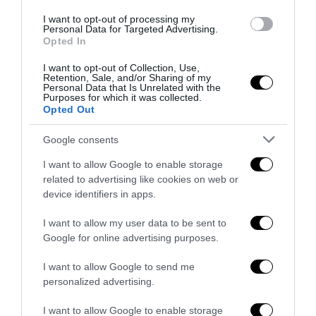
chiarire queste differenze.
I want to opt-out of processing my
Personal Data for Targeted Advertising.
Francesca Totolo
Opted In
I want to opt-out of Collection, Use,
Retention, Sale, and/or Sharing of my
Personal Data that Is Unrelated with the
0
Purposes for which it was collected.
CONVIDIDI
Opted Out
Google consents
FRANCESCA TOTOLO
I want to allow Google to enable storage
Esperta in immigrazione e geopolitica,
related to advertising like cookies on web or
Francesca Totolo è ricercatrice indipendente,
device identifiers in apps.
reporter e scrittrice. Le sue inchieste, riprese
I want to allow my user data to be sent to
da diversi media internazionali, hanno svelato le zone
Google for online advertising purposes.
d’ombra del mondo globalizzato, delle organizzazioni non
governative, dei movimenti politici e delle false flag
I want to allow Google to send me
governative contro i cosiddetti Stati canaglia. Con Altaforte
personalized advertising.
Edizioni ha pubblicato cinque libri: “Inferno Spa”,
I want to allow Google to enable storage
“Coronavirus: tutto ciò che non torna sull’epidemia che ha