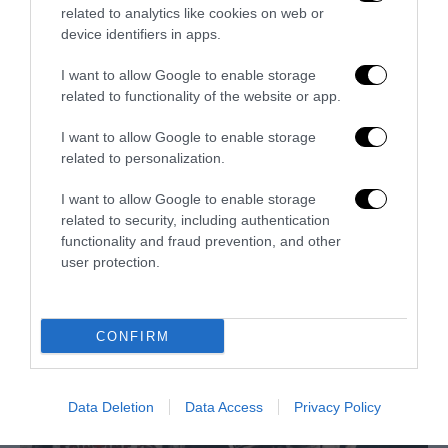
related to analytics like cookies on web or
scosso il mondo”, "La morale sinistra", "Emergenza
device identifiers in apps.
antifascismo" e "Le vite delle donne contano".
I want to allow Google to enable storage
related to functionality of the website or app.
previous post
I want to allow Google to enable storage
Suicidio De Donno, perché la procura di Mantova ha aperto
related to personalization.
un’inchiesta
I want to allow Google to enable storage
next post
related to security, including authentication
Roberto Calasso, un lungo viaggio nelle terre del mito
functionality and fraud prevention, and other
user protection.
YOU MAY ALSO LIKE
CONFIRM
Data Deletion
Data Access
Privacy Policy