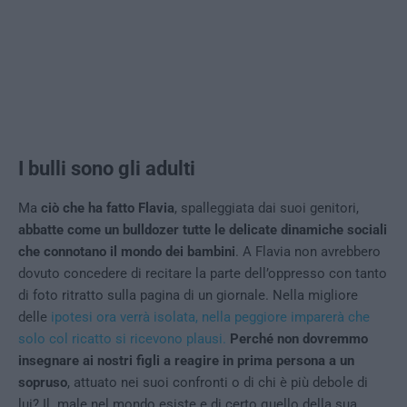
I bulli sono gli adulti
Ma
ciò che ha fatto Flavia
, spalleggiata dai suoi genitori,
abbatte come un bulldozer tutte le delicate dinamiche sociali
che connotano il mondo dei bambini
. A Flavia non avrebbero
dovuto concedere di recitare la parte dell’oppresso con tanto
di foto ritratto sulla pagina di un giornale. Nella migliore
delle
ipotesi ora verrà isolata, nella peggiore imparerà che
solo col ricatto si ricevono plausi.
Perché non dovremmo
insegnare ai nostri figli a reagire in prima persona a un
sopruso
, attuato nei suoi confronti o di chi è più debole di
lui? Il male nel mondo esiste e di certo quello della sua