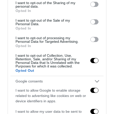
not limited to your visit or usage behaviour. You may click to
I want to opt-out of the Sharing of my
personal data.
grant or deny consent to Google and its third-party tags to
Opted In
use your data for below specified purposes in below Google
consent section.
I want to opt-out of the Sale of my
Personal Data.
Opted In
I want to opt-out of processing my
Personal Data for Targeted Advertising.
Opted In
I want to opt-out of Collection, Use,
Retention, Sale, and/or Sharing of my
Personal Data that Is Unrelated with the
Tekne agli americani: il Golden Power è l’ultima trincea
Purposes for which it was collected.
di uno Stato senza politica...
Opted Out
7 Agosto 2026
Google consents
I want to allow Google to enable storage
related to advertising like cookies on web or
device identifiers in apps.
I want to allow my user data to be sent to