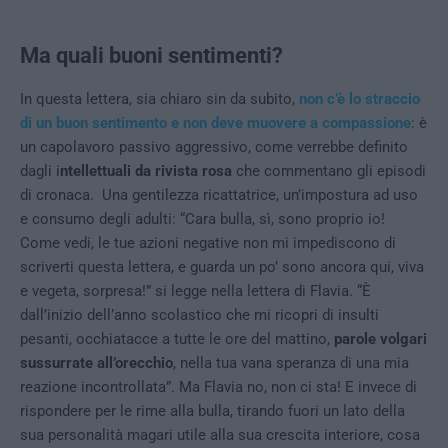
Ma quali buoni sentimenti?
In questa lettera, sia chiaro sin da subito,
non c’è lo straccio
di un buon sentimento e non deve muovere a compassione
: è
un capolavoro passivo aggressivo, come verrebbe definito
dagli i
ntellettuali da rivista rosa
che commentano gli episodi
di cronaca. Una gentilezza ricattatrice, un’impostura ad uso
e consumo degli adulti: “Cara bulla, sì, sono proprio io!
Come vedi, le tue azioni negative non mi impediscono di
scriverti questa lettera, e guarda un po’ sono ancora qui, viva
e vegeta, sorpresa!” si legge nella lettera di Flavia. “È
dall’inizio dell’anno scolastico che mi ricopri di insulti
pesanti, occhiatacce a tutte le ore del mattino,
parole volgari
sussurrate all’orecchio
, nella tua vana speranza di una mia
reazione incontrollata”. Ma Flavia no, non ci sta! E invece di
rispondere per le rime alla bulla, tirando fuori un lato della
sua personalità magari utile alla sua crescita interiore, cosa