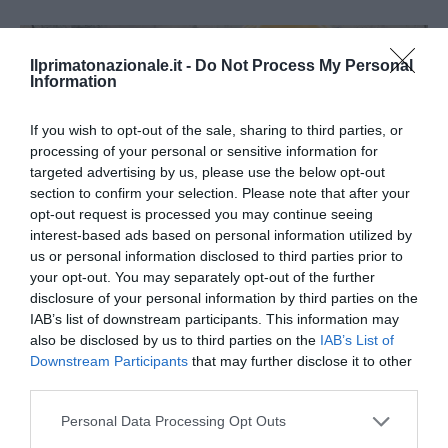
Ilprimatonazionale.it -
Do Not Process My Personal
Information
If you wish to opt-out of the sale, sharing to third parties, or
processing of your personal or sensitive information for
targeted advertising by us, please use the below opt-out
section to confirm your selection. Please note that after your
opt-out request is processed you may continue seeing
interest-based ads based on personal information utilized by
us or personal information disclosed to third parties prior to
your opt-out. You may separately opt-out of the further
disclosure of your personal information by third parties on the
IAB’s list of downstream participants. This information may
Spin Time, l’antifascismo commensale della Roma
also be disclosed by us to third parties on the
IAB’s List of
«open to the future»
Downstream Participants
that may further disclose it to other
7 Agosto 2026
third parties.
Please note that this website/app uses one or more Google
Personal Data Processing Opt Outs
services and may gather and store information including but