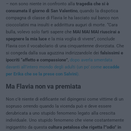
– non sono niente in confronto alla
tragedia che si è
consumata il giorno di San Valentino
, quando la dispotica
compagna di classe di Flavia le ha lasciato sul banco non
cioccolatini ma insulti e addirittura auguri di morte. “Cara
bulla, volevo solo farti sapere che
MAI MAI MAI riuscirai a
spegnere la mia luce
e la mia voglia di vivere”, conclude
Flavia con il vocabolario di una cinquantenne divorziata. Che
si congeda dalla sua aguzzina indirizzandole dei
falsissimi e
ipocriti “affetto e compassione”
,
dopo averla smerdata
davanti all’intero mondo degli adulti (un po’ come
accadde
per Erika che se la prese con Salvini
).
Ma Flavia non va premiata
Non c’è niente di edificante nel dipingersi come vittime di un
sopruso orrendo quando la vicenda può e deve essere
derubricata a uno stupido fenomeno legato alla crescita
individuale. Uno stupido fenomeno che viene costantemente
ingigantito da questa
cultura petalosa che rigetta l'”odio” in