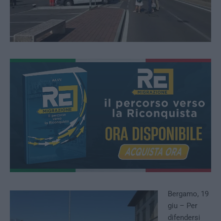
Bergamo, 19
giu – Per
difendersi