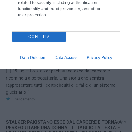
20 Giugno 2017 - 10:40
related to security, including authentication
functionality and fraud prevention, and other
Ben fatto !
user protection.
Caricamento...
CONFIRM
"TI TAGLIO LA TESTA E LE MANI": LO STALKER
REPLY
IMMIGRATO ESCE DI PRIGIONE E TORNA A
PERSEGUITARE UNA DONNA
Data Deletion
Data Access
Privacy Policy
15 Luglio 2023 - 4:51
[…] 15 lug — Lo stalker pachistano esce dal carcere e
ricomincia a perseguitarla. Una storia che sembra
rappresentare tutti i cortocircuiti e le falle di un sistema
giudiziario […]
Caricamento...
STALKER PAKISTANO ESCE DAL CARCERE E TORNA A
REPLY
PERSEGUITARE UNA DONNA: "TI TAGLIO LA TESTA E