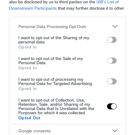
29 Luglio 2026
also be disclosed by us to third parties on the
IAB’s List of
Downstream Participants
that may further disclose it to other
third parties.
Please note that this website/app uses one or more Google
Personal Data Processing Opt Outs
services and may gather and store information including but
not limited to your visit or usage behaviour. You may click to
I want to opt-out of the Sharing of my
personal data.
grant or deny consent to Google and its third-party tags to
Opted In
use your data for below specified purposes in below Google
consent section.
I want to opt-out of the Sale of my
Personal Data.
Opted In
I want to opt-out of processing my
Personal Data for Targeted Advertising.
Opted In
No Kings, Palazzo Ducale si dissocia e punta il dito sul
I want to opt-out of Collection, Use,
Retention, Sale, and/or Sharing of my
Comune di Genova
Personal Data that Is Unrelated with the
Purposes for which it was collected.
28 Luglio 2026
Opted Out
Google consents