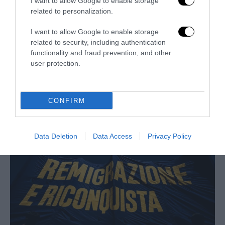
I want to allow Google to enable storage
related to personalization.
I want to allow Google to enable storage
related to security, including authentication
functionality and fraud prevention, and other
user protection.
Bonaccini e il mito delle barricate di Parma: quando
CONFIRM
l’antifascismo copia il fascismo
6 Agosto 2026
Data Deletion
Data Access
Privacy Policy