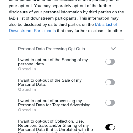
your opt-out. You may separately opt-out of the further
disclosure of your personal information by third parties on the
IAB’s list of downstream participants. This information may
also be disclosed by us to third parties on the
IAB’s List of
Downstream Participants
that may further disclose it to other
third parties.
Please note that this website/app uses one or more Google
Personal Data Processing Opt Outs
services and may gather and store information including but
not limited to your visit or usage behaviour. You may click to
I want to opt-out of the Sharing of my
personal data.
grant or deny consent to Google and its third-party tags to
Opted In
use your data for below specified purposes in below Google
consent section.
I want to opt-out of the Sale of my
Personal Data.
Opted In
Tekne agli americani: il Golden Power è l’ultima trincea
I want to opt-out of processing my
di uno Stato senza politica...
Personal Data for Targeted Advertising.
Opted In
7 Agosto 2026
I want to opt-out of Collection, Use,
Retention, Sale, and/or Sharing of my
Personal Data that Is Unrelated with the