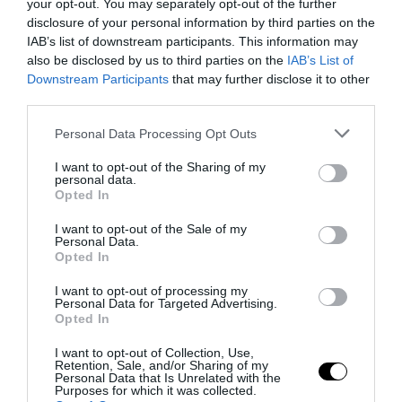
your opt-out. You may separately opt-out of the further
disclosure of your personal information by third parties on the
Remigrazione, il Copasir riconosce all’antifascismo il
IAB’s list of downstream participants. This information may
veto del disordine
also be disclosed by us to third parties on the
IAB’s List of
6 Agosto 2026
Downstream Participants
that may further disclose it to other
third parties.
Please note that this website/app uses one or more Google
Personal Data Processing Opt Outs
services and may gather and store information including but
not limited to your visit or usage behaviour. You may click to
I want to opt-out of the Sharing of my
personal data.
grant or deny consent to Google and its third-party tags to
Opted In
use your data for below specified purposes in below Google
consent section.
I want to opt-out of the Sale of my
Personal Data.
Opted In
I want to opt-out of processing my
Personal Data for Targeted Advertising.
Opted In
I want to opt-out of Collection, Use,
Retention, Sale, and/or Sharing of my
La Camera boccia il patentino antifascista per parlare a
Personal Data that Is Unrelated with the
Montecitorio: palo clamoroso del Pd
Purposes for which it was collected.