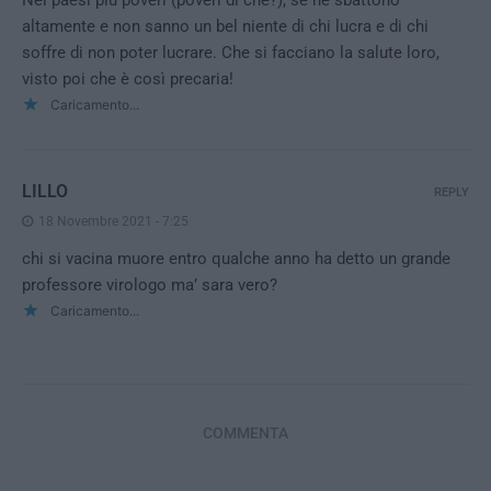
Nei paesi più poveri (poveri di che?), se ne sbattono
altamente e non sanno un bel niente di chi lucra e di chi
soffre di non poter lucrare. Che si facciano la salute loro,
visto poi che è così precaria!
Caricamento...
LILLO
REPLY
18 Novembre 2021 - 7:25
chi si vacina muore entro qualche anno ha detto un grande
professore virologo ma’ sara vero?
Caricamento...
COMMENTA