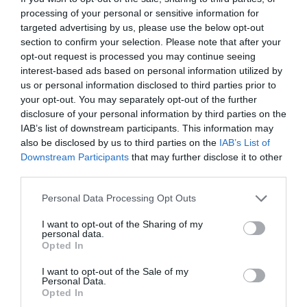
processing of your personal or sensitive information for
targeted advertising by us, please use the below opt-out
section to confirm your selection. Please note that after your
opt-out request is processed you may continue seeing
interest-based ads based on personal information utilized by
us or personal information disclosed to third parties prior to
your opt-out. You may separately opt-out of the further
disclosure of your personal information by third parties on the
IAB’s list of downstream participants. This information may
also be disclosed by us to third parties on the
IAB’s List of
Downstream Participants
that may further disclose it to other
third parties.
Addio Mary, malgrado «la diffidenza che fece esitare»
Please note that this website/app uses one or more Google
Personal Data Processing Opt Outs
services and may gather and store information including but
28 Luglio 2026
not limited to your visit or usage behaviour. You may click to
I want to opt-out of the Sharing of my
personal data.
grant or deny consent to Google and its third-party tags to
Opted In
use your data for below specified purposes in below Google
consent section.
I want to opt-out of the Sale of my
Personal Data.
Opted In