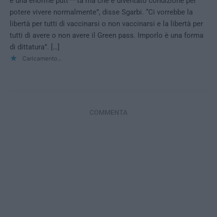
è una enorme putt***ta ma che è diventato condizione per
potere vivere normalmente”, disse Sgarbi. “Ci vorrebbe la
libertà per tutti di vaccinarsi o non vaccinarsi e la libertà per
tutti di avere o non avere il Green pass. Imporlo è una forma
di dittatura”. […]
Caricamento...
COMMENTA