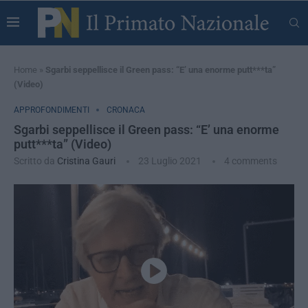
Home
»
Sgarbi seppellisce il Green pass: “E’ una enorme putt***ta”
(Video)
APPROFONDIMENTI
CRONACA
Sgarbi seppellisce il Green pass: “E’ una enorme
putt***ta” (Video)
Scritto da
Cristina Gauri
23 Luglio 2021
4 comments