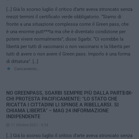
[…] Già lo scorso luglio il critico d’arte aveva stroncato senza
mezzi termini il certificato verde obbligatorio. “Siamo di
fronte a una situazione complessa come il Green pass, che
è una enorme putt***ta ma che è diventato condizione per
potere vivere normalmente”, disse Sgarbi. “Ci vorrebbe la
libertà per tutti di vaccinarsi o non vaccinarsi e la libertà per
tutti di avere o non avere il Green pass. Imporlo è una forma
di dittatura”. […]
Caricamento...
NO GREENPASS, SGARBI SEMPRE PIÙ DALLA PARTE DI
REPLY
CHI PROTESTA PACIFICAMENTE: “LO STATO CHE
RICATTA I CITTADINI LI SPINGE A RIBELLARSI. SI
CHIAMA LIBERTÀ” – MAG 24 INFORMAZIONE
INDIPENDENTE
11 Ottobre 2021 - 9:54
[…] Già lo scorso luglio il critico d’arte aveva stroncato senza