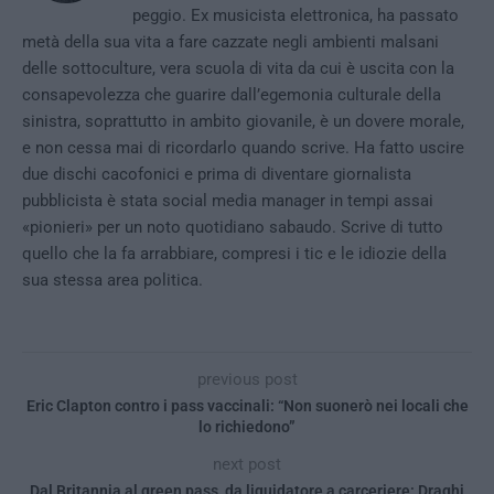
peggio. Ex musicista elettronica, ha passato
metà della sua vita a fare cazzate negli ambienti malsani
delle sottoculture, vera scuola di vita da cui è uscita con la
consapevolezza che guarire dall’egemonia culturale della
sinistra, soprattutto in ambito giovanile, è un dovere morale,
e non cessa mai di ricordarlo quando scrive. Ha fatto uscire
due dischi cacofonici e prima di diventare giornalista
pubblicista è stata social media manager in tempi assai
«pionieri» per un noto quotidiano sabaudo. Scrive di tutto
quello che la fa arrabbiare, compresi i tic e le idiozie della
sua stessa area politica.
previous post
Eric Clapton contro i pass vaccinali: “Non suonerò nei locali che
lo richiedono”
next post
Dal Britannia al green pass, da liquidatore a carceriere: Draghi