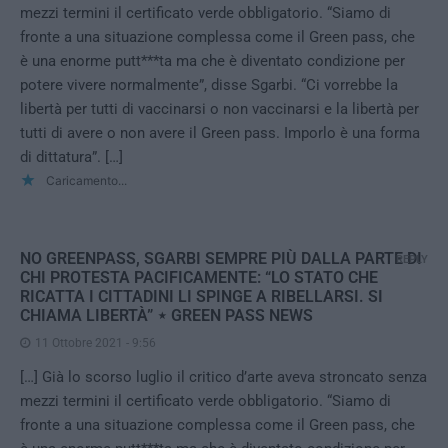
mezzi termini il certificato verde obbligatorio. “Siamo di
fronte a una situazione complessa come il Green pass, che
è una enorme putt***ta ma che è diventato condizione per
potere vivere normalmente”, disse Sgarbi. “Ci vorrebbe la
libertà per tutti di vaccinarsi o non vaccinarsi e la libertà per
tutti di avere o non avere il Green pass. Imporlo è una forma
di dittatura”. […]
Caricamento...
NO GREENPASS, SGARBI SEMPRE PIÙ DALLA PARTE DI
REPLY
CHI PROTESTA PACIFICAMENTE: “LO STATO CHE
RICATTA I CITTADINI LI SPINGE A RIBELLARSI. SI
CHIAMA LIBERTÀ” ⋆ GREEN PASS NEWS
11 Ottobre 2021 - 9:56
[…] Già lo scorso luglio il critico d’arte aveva stroncato senza
mezzi termini il certificato verde obbligatorio. “Siamo di
fronte a una situazione complessa come il Green pass, che