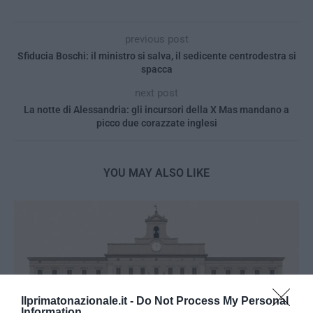
previous post
Sfiducia Boschi: il ministro si salva, il sedicente centrodestra si
spacca
next post
La notte di Alessandria: gli incursori della X Mas mandano a
picco due corazzate inglesi
YOU MAY ALSO LIKE
Ilprimatonazionale.it -
Do Not Process My Personal
Information