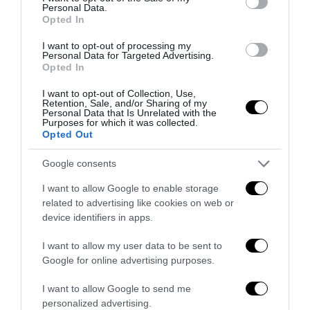
Personal Data.
Opted In
I want to opt-out of processing my
L’Anpi divora se stessa: la fabbrica delle scomuniche
Personal Data for Targeted Advertising.
esplode su Israele
Opted In
5 Agosto 2026
I want to opt-out of Collection, Use,
Retention, Sale, and/or Sharing of my
Personal Data that Is Unrelated with the
Purposes for which it was collected.
Opted Out
Google consents
I want to allow Google to enable storage
related to advertising like cookies on web or
device identifiers in apps.
I want to allow my user data to be sent to
Google for online advertising purposes.
I want to allow Google to send me
personalized advertising.
Strage di Bologna, Borsellino e mafia-appalti: i segreti