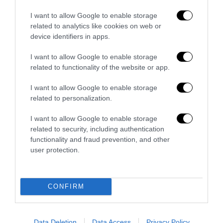
che lo Stato deve finalmente chiarire
I want to allow Google to enable storage
29 Luglio 2026
related to analytics like cookies on web or
device identifiers in apps.
I want to allow Google to enable storage
related to functionality of the website or app.
I want to allow Google to enable storage
related to personalization.
I want to allow Google to enable storage
related to security, including authentication
functionality and fraud prevention, and other
user protection.
No Kings, Palazzo Ducale si dissocia e punta il dito sul
CONFIRM
Comune di Genova
28 Luglio 2026
Data Deletion
Data Access
Privacy Policy