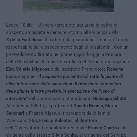
Lecce, 18 dic – Un vero terremoto squarcia la coltre di
sospetti, ambiguità e censure intorno alla vicenda della
Xylella Fastidiosa
, il batterio da quarantena “imputato” come
responsabile del disseccamento degli ulivi salentini. Con un
provvedimento firmato nel pomeriggio di oggi la Procura
della Repubblica di Lecce, su ordine del Procuratore aggiunto
Elsa Valeria Mignone
e del sostituto Procuratore
Roberta
Licci
, dispone
” il sequestro preventivo di tutte le piante di
ulivo interessate dalle operazioni di rimozione immediata
delle piante infette previste in esecuzione del Piano di
intervento”
del Commissario straordinario
Giuseppe Silletti
.
Allo stesso Silletti, ai professori
Donato Boscia
,
Maria
Saponari
e
Franco Nigro
, al ricercatore dello Iam di
Valenzano (Ba),
Franco Valentini
, al direttore
dell’Osservatorio fitosanitario regionale
Franco Guario
e al
dirigente dello stesso
Silvio Schito
, al dirigente del Servizio