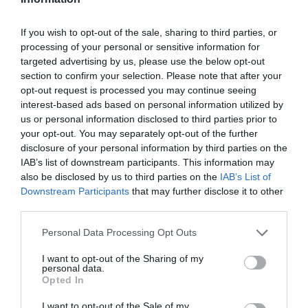
If you wish to opt-out of the sale, sharing to third parties, or
processing of your personal or sensitive information for
targeted advertising by us, please use the below opt-out
section to confirm your selection. Please note that after your
opt-out request is processed you may continue seeing
La Camera boccia il patentino antifascista per parlare a
interest-based ads based on personal information utilized by
Montecitorio: palo clamoroso del Pd
us or personal information disclosed to third parties prior to
5 Agosto 2026
your opt-out. You may separately opt-out of the further
disclosure of your personal information by third parties on the
IAB’s list of downstream participants. This information may
also be disclosed by us to third parties on the
IAB’s List of
Downstream Participants
that may further disclose it to other
third parties.
Please note that this website/app uses one or more Google
Personal Data Processing Opt Outs
services and may gather and store information including but
not limited to your visit or usage behaviour. You may click to
I want to opt-out of the Sharing of my
personal data.
grant or deny consent to Google and its third-party tags to
Opted In
use your data for below specified purposes in below Google
consent section.
I want to opt-out of the Sale of my