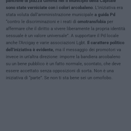
panchine di piazza Gimma nel II Municipio della Capitale
sono state verniciate con i colori arcobaleno
. L’iniziativa era
stata voluta dall’amministrazione municipale
a guida Pd
“contro le discriminazioni e i reati di
omotransfobia
per
affermare che il diritto a vivere liberamente la propria identità
sessuale è un valore universale”. A supportare il Pd locale
anche l’Arcigay e varie associazioni Lgbt.
Il carattere politico
dell’iniziativa è evidente,
ma il messaggio dei promotori va
invece in un’altra direzione: imporre la bandiera arcobaleno
su un bene pubblico è un fatto normale, scontato, che deve
essere accettato senza opposizioni di sorta. Non è una
iniziativa di “parte”. Se non ti sta bene sei un omofobo.