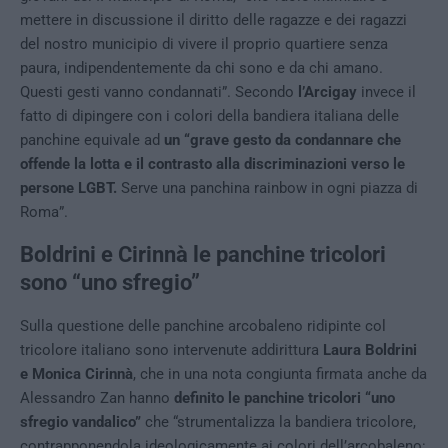
mettere in discussione il diritto delle ragazze e dei ragazzi
del nostro municipio di vivere il proprio quartiere senza
paura, indipendentemente da chi sono e da chi amano.
Questi gesti vanno condannati”. Secondo
l’Arcigay
invece il
fatto di dipingere con i colori della bandiera italiana delle
panchine equivale ad
un “grave gesto da condannare che
offende la lotta e il contrasto alla discriminazioni verso le
persone LGBT.
Serve una panchina rainbow in ogni piazza di
Roma”.
Boldrini e Cirinnà le panchine tricolori
sono “uno sfregio”
Sulla questione delle panchine arcobaleno ridipinte col
tricolore italiano sono intervenute addirittura
Laura Boldrini
e Monica Cirinnà
, che in una nota congiunta firmata anche da
Alessandro Zan hanno
definito le panchine tricolori “uno
sfregio vandalico”
che “strumentalizza la bandiera tricolore,
contrapponendola ideologicamente ai colori dell’arcobaleno: