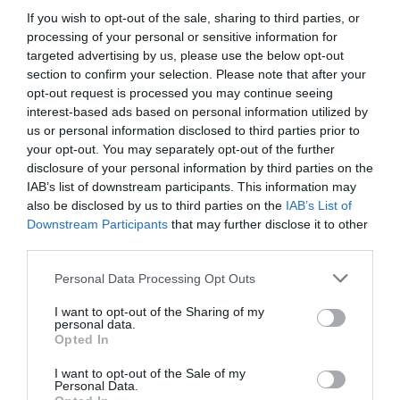
If you wish to opt-out of the sale, sharing to third parties, or
processing of your personal or sensitive information for
targeted advertising by us, please use the below opt-out
section to confirm your selection. Please note that after your
opt-out request is processed you may continue seeing
interest-based ads based on personal information utilized by
us or personal information disclosed to third parties prior to
your opt-out. You may separately opt-out of the further
disclosure of your personal information by third parties on the
IAB’s list of downstream participants. This information may
also be disclosed by us to third parties on the
IAB’s List of
Downstream Participants
that may further disclose it to other
third parties.
Please note that this website/app uses one or more Google
Remigrazione, il Copasir riconosce all’antifascismo il
Personal Data Processing Opt Outs
services and may gather and store information including but
veto del disordine
not limited to your visit or usage behaviour. You may click to
I want to opt-out of the Sharing of my
6 Agosto 2026
personal data.
grant or deny consent to Google and its third-party tags to
Opted In
use your data for below specified purposes in below Google
consent section.
I want to opt-out of the Sale of my
Personal Data.