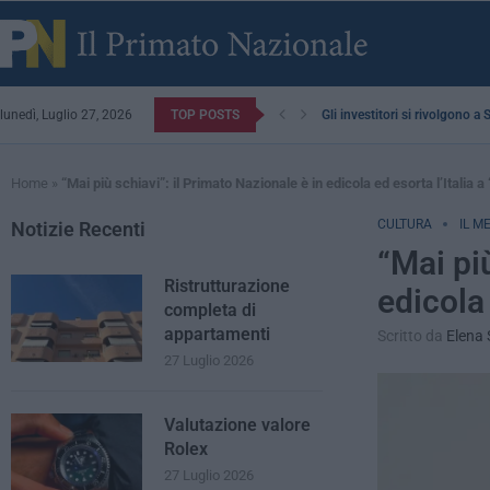
lunedì, Luglio 27, 2026
TOP POSTS
Gli investitori si rivolgono a
Home
»
“Mai più schiavi”: il Primato Nazionale è in edicola ed esorta l’Italia 
CULTURA
IL M
Notizie Recenti
“Mai più
Ristrutturazione
edicola 
completa di
appartamenti
Scritto da
Elena
27 Luglio 2026
Valutazione valore
Rolex
27 Luglio 2026