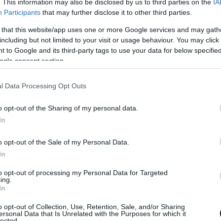
. This information may also be disclosed by us to third parties on the
IA
Participants
that may further disclose it to other third parties.
direttore
Adriano Scianca
nel suo editoriale, «la potenza è ciò che “
se possibilità, che non la chiude in una direzione unica, in un percor
 that this website/app uses one or more Google services and may gath
including but not limited to your visit or usage behaviour. You may click 
, la potenza deve essere innanzitutto declinata «in chiave rivoluzion
 to Google and its third-party tags to use your data for below specifi
me attributo di una soggettività contestatrice». È un’«insubordinaz
ogle consent section.
’Italia ha bisogno, come ricorda anche
Valerio Benedetti
nel focus: o
r diventare tale, ha dovuto prima di tutto ribellarsi allo
status quo
l Data Processing Opt Outs
di turno. E come specifica sempre Scianca, «la potenza può essere
i abbatte su un potere che si crede eterno e inamovibile. No, la stor
o opt-out of the Sharing of my personal data.
ire non è già scritto, come vorrebbero i tecnocrati di destra (in c
In
istra (in campo antropologico). C’è sempre una possibilità. Tenerla 
arnare l’alternativa allo stato di cose presente, rifiutarsi di sottost
o opt-out of the Sale of my Personal Data.
o, significa sprigionare una potenza».
In
to opt-out of processing my Personal Data for Targeted
ing.
In
o opt-out of Collection, Use, Retention, Sale, and/or Sharing
ersonal Data that Is Unrelated with the Purposes for which it
lected.