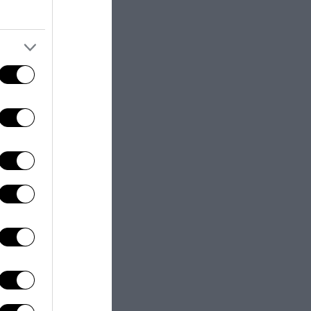
ondimenti. Si
ponsabilità:
ine artificiale
o, ecco che
e poi un
lto in
itico.
n questo