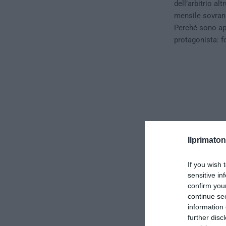
dell’arbitrio a
mensile sovrani
Perché sono appu
protagonista: f
Ilprimaton
If you wish 
sensitive in
confirm you
continue se
information 
further disc
Il nuovo n