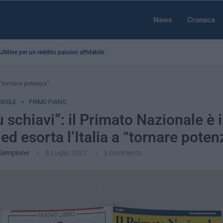
News
Cronaca
 SJMine per un reddito passivo affidabile...
a “tornare potenza”
ENSILE
PRIMO PIANO
 schiavi”: il Primato Nazionale è 
ed esorta l’Italia a “tornare poten
 Sempione
8 Luglio 2021
3 comments