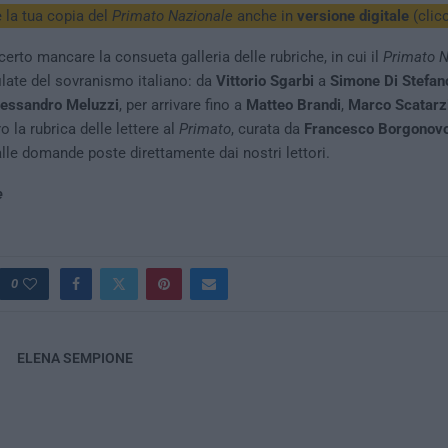
 la tua copia del
Primato Nazionale
anche in
versione digitale
(clic
certo mancare la consueta galleria delle rubriche, in cui il
Primato N
filate del sovranismo italiano: da
Vittorio Sgarbi
a
Simone Di Stefan
lessandro Meluzzi
, per arrivare fino a
Matteo Brandi
,
Marco Scatarz
 la rubrica delle lettere al
Primato
, curata da
Francesco Borgonov
alle domande poste direttamente dai nostri lettori.
e
0
ELENA SEMPIONE