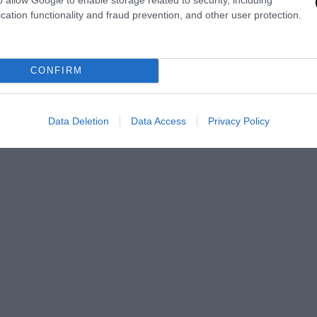
ica internazionale, anche ai massimi livelli, ha parlato dei misterios
cation functionality and fraud prevention, and other user protection.
 non identificati. Ma che cosa c’è davvero dietro a tutto ciò? Sempr
Garuti fa chiarezza sulle strategie di Bruxelles per imporre in tutto
e politiche favorevoli alle lobby Lgbt: il
ddl Zan
, insomma, non nasc
CONFIRM
unga complessa. Si segnalano inoltre una bella recensione di
Rika
, 
io Vattani
, e un’interessante intervista al giovane
Julien Rochedy
, 
ont national e oggi youtuber di grande successo.
Data Deletion
Data Access
Privacy Policy