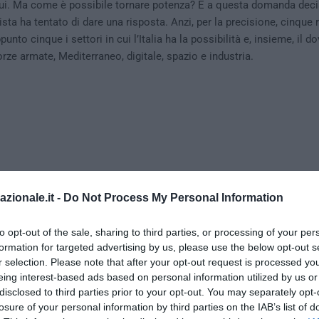
ltrui. Ma come è possibile tornare potenza? È a questa domanda decis
sta ha tentato di dare una risposta. Anzi, per la precisione, cinque 
nto cinque i settori in cui l’Italia ha la possibilità e, insieme, il do
orze armate, Mediterraneo, digitale, spazio e industria.
azionale.it -
Do Not Process My Personal Information
to opt-out of the sale, sharing to third parties, or processing of your per
formation for targeted advertising by us, please use the below opt-out s
r selection. Please note that after your opt-out request is processed y
eing interest-based ads based on personal information utilized by us or
disclosed to third parties prior to your opt-out. You may separately opt-
losure of your personal information by third parties on the IAB’s list of
umero del Primato Nazionale