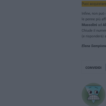
Puoi acquistare
Infine, non può 
le penne più af
Mussolini
ad
A
Chiude il numero
(e risponderà) 
Elena Sempion
CONVIDIDI