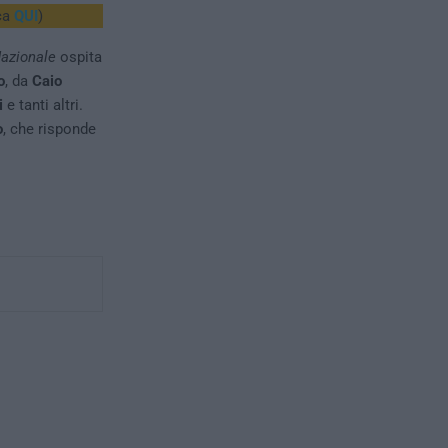
ca
QUI
)
azionale
ospita
o
, da
Caio
i
e tanti altri.
o
, che risponde