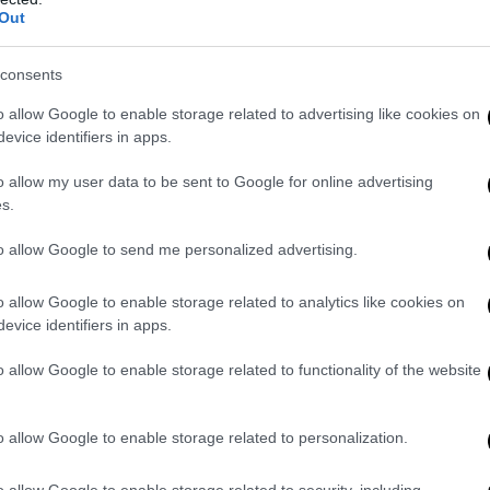
Out
consents
o allow Google to enable storage related to advertising like cookies on
evice identifiers in apps.
’origine del Covid
o allow my user data to be sent to Google for online advertising
s.
rimato Nazionale
è come sempre ricco di contributi inediti e approf
to allow Google to send me personalized advertising.
chiesta di
Francesca Totolo
che inchioda i grandi media alle loro res
o
tacciato di «complottismo»
qualsiasi ricerca che sostenesse l’
orig
o allow Google to enable storage related to analytics like cookies on
ora che questa ipotesi ha iniziato a guadagnare sempre più consens
evice identifiers in apps.
iallineati al mainstream, senza fiatare. E senza chiedere scusa. Segu
o sulle
Comunali
, a firma di Adolfo Spezzaferro, con un occhio rivo
o allow Google to enable storage related to functionality of the website
oma e Milano, dove il centrodestra si gioca molto del suo futuro pol
n e tanto altro
o allow Google to enable storage related to personalization.
ntributo di Guido Taietti sulla «
geopolitica degli Ufo
»: mai come i
o allow Google to enable storage related to security, including