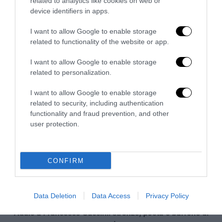
related to analytics like cookies on web or
device identifiers in apps.
Tekne agli americani: il Golden Power è l’ultima trincea
I want to allow Google to enable storage
di uno Stato senza politica...
related to functionality of the website or app.
7 Agosto 2026
I want to allow Google to enable storage
related to personalization.
I want to allow Google to enable storage
related to security, including authentication
functionality and fraud prevention, and other
user protection.
CONFIRM
Data Deletion
Data Access
Privacy Policy
Addio a Francesco Guccini: stronzo, poeta e buffone di