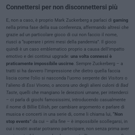
Connettersi per non disconnettersi più
E, non a caso, è proprio Mark Zuckerberg a parlaci di
gaming
nella prima fase della sua conferenza, affermando altresì che
grazie ad un particolare gioco di cui non faccio il nome,
riuscì a “superare i primi mesi della pandemia”. Il gioco
quindi è un caso emblematico proprio a causa dell’impatto
emotivo e dei continui upgrade:
una volta connessi è
praticamente impossibile uscirne
. Sempre Zuckerberg – a
tratti si ha davvero l’impressione che dietro quella faccia
liscia come l’olio si nasconda l’uomo serpente dei
Visitors
o
l’alieno di
Essi Vivono
, o ancora uno degli alieni culoni di
Bad
Taste
, quelli che mangiano le deiezioni umane, per intenderci
– ci parla di giochi famosissimi, introducendo casualmente
il nome di Billie Eilish, per cambiare argomento e parlare di
musica e concerti in una serie di, come li chiama lui,
“Non
stop events”
da cui – alla fine – è impossibile scollegarsi, in
cui i nostri avatar potranno partecipare, non senza prima aver