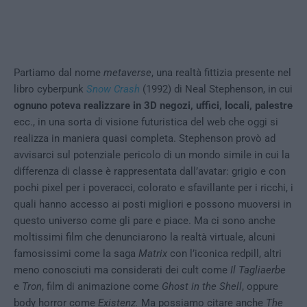
Partiamo dal nome
metaverse
, una realtà fittizia presente nel
libro cyberpunk
Snow Crash
(1992) di Neal Stephenson, in cui
ognuno poteva realizzare in 3D negozi, uffici, locali, palestre
ecc., in una sorta di visione futuristica del web che oggi si
realizza in maniera quasi completa. Stephenson provò ad
avvisarci sul potenziale pericolo di un mondo simile in cui la
differenza di classe è rappresentata dall’avatar: grigio e con
pochi pixel per i poveracci, colorato e sfavillante per i ricchi, i
quali hanno accesso ai posti migliori e possono muoversi in
questo universo come gli pare e piace. Ma ci sono anche
moltissimi film che denunciarono la realtà virtuale, alcuni
famosissimi come la saga
Matrix
con l’iconica redpill, altri
meno conosciuti ma considerati dei cult come
Il Tagliaerbe
e
Tron
, film di animazione come
Ghost in the Shell
, oppure
body horror come
Existenz.
Ma possiamo citare anche
The