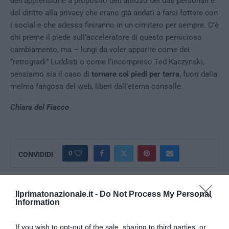
dell’apprensione a proposito dell’utilizzo dei dati personali e
del diritto alla privacy che erano già andati a farsi fottere con
i social e che adesso finiranno in un cimitero per sempre. C’è
chi preme il piede sull’acceleratore di questo pernicioso
cambiamento, ma – lungi da voler apparire come dei
“retrogradi” Luddisti o come l’incompreso Ted Kaczynski,
pensiamo sia il caso di
tornare coi piedi per terra
, fuori dalla
melma fangosa del web, liberi dall’eterna consolle.
Chiara del Fiacco
0
CONVIDIDI
CHIARA DEL FIACCO
Ilprimatonazionale.it -
Do Not Process My Personal
Information
If you wish to opt-out of the sale, sharing to third parties, or