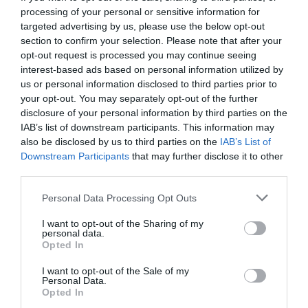
processing of your personal or sensitive information for
targeted advertising by us, please use the below opt-out
section to confirm your selection. Please note that after your
previous post
opt-out request is processed you may continue seeing
Milano, sgominata cellula che favoriva l’immigrazione
interest-based ads based on personal information utilized by
clandestina: in manette 10 stranieri
us or personal information disclosed to third parties prior to
next post
your opt-out. You may separately opt-out of the further
Riprendersi l’Europa: ora le squadre italiane spieghino le vele
disclosure of your personal information by third parties on the
IAB’s list of downstream participants. This information may
also be disclosed by us to third parties on the
IAB’s List of
Downstream Participants
that may further disclose it to other
YOU MAY ALSO LIKE
third parties.
Please note that this website/app uses one or more Google
Personal Data Processing Opt Outs
services and may gather and store information including but
not limited to your visit or usage behaviour. You may click to
I want to opt-out of the Sharing of my
personal data.
grant or deny consent to Google and its third-party tags to
Opted In
use your data for below specified purposes in below Google
consent section.
I want to opt-out of the Sale of my
Personal Data.
Opted In