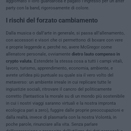
aggiornato il loro guardaroba e pagato l’ingresso per un after
party con la band, rigorosamente di colore.
I rischi del forzato cambiamento
Dalla musica o dall’arte in generale, si passa all’allenamento,
con accessori e visori che ci permettono di boxare con vere
e proprie leggende e, perché no, avere McGregor come
allenatore personale, ovviamente
dietro lauto compenso in
crypto valuta
. Estendete la stessa cosa a tutti i campi vitali,
lavoro, turismo, apprendimento, economia, ambiente, e
avrete un’idea più puntuale su quale sia il vero volto del
metaverso: un ambiente irreale in cui replicare tutte le
ingiustizie sociali, ritrovare il cancro del politicamente
corretto (fantastica la morale su di un mondo più sostenibile
in cui i nostri viaggi saranno virtuali e la nostra impronta
ecologica pari a zero), fuggire dalle proprie preoccupazioni e
dalla realtà, invece di plasmarla con la nostra Volontà, in
poche parole, rinunciare alla vita. Senza parlare