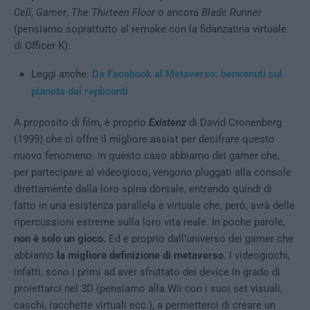
Cell
,
Gamer
,
The Thirteen Floor
o ancora
Blade Runner
(pensiamo soprattutto al remake con la fidanzatina virtuale
di Officer K).
Leggi anche:
Da Facebook al Metaverso: benvenuti sul
pianeta dei replicanti
A proposito di film, è proprio
Existenz
di David Cronenberg
(1999) che ci offre il migliore assist per decifrare questo
nuovo fenomeno: in questo caso abbiamo dei gamer che,
per partecipare al videogioco, vengono pluggati alla console
direttamente dalla loro spina dorsale, entrando quindi di
fatto in una esistenza parallela e virtuale che, però, avrà delle
ripercussioni estreme sulla loro vita reale. In poche parole,
non è solo un gioco.
Ed è proprio dall’universo dei gamer che
abbiamo
la migliore definizione di metaverso
. I videogiochi,
infatti, sono i primi ad aver sfruttato dei device in grado di
proiettarci nel 3D (pensiamo alla Wii con i suoi set visuali,
caschi, racchette virtuali ecc.), a permetterci di creare un