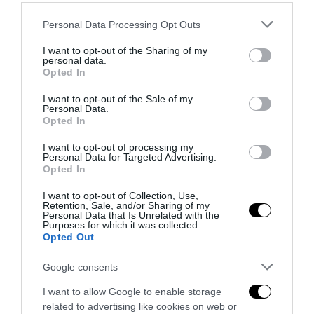
Please note that this website/app uses one or more Google
Personal Data Processing Opt Outs
services and may gather and store information including but
not limited to your visit or usage behaviour. You may click to
I want to opt-out of the Sharing of my
personal data.
grant or deny consent to Google and its third-party tags to
Opted In
use your data for below specified purposes in below Google
consent section.
I want to opt-out of the Sale of my
Personal Data.
Opted In
I want to opt-out of processing my
Personal Data for Targeted Advertising.
Opted In
I want to opt-out of Collection, Use,
Retention, Sale, and/or Sharing of my
Personal Data that Is Unrelated with the
Bonaccini e il mito delle barricate di Parma: quando
Purposes for which it was collected.
l’antifascismo copia il fascismo
Opted Out
6 Agosto 2026
Google consents
I want to allow Google to enable storage
related to advertising like cookies on web or