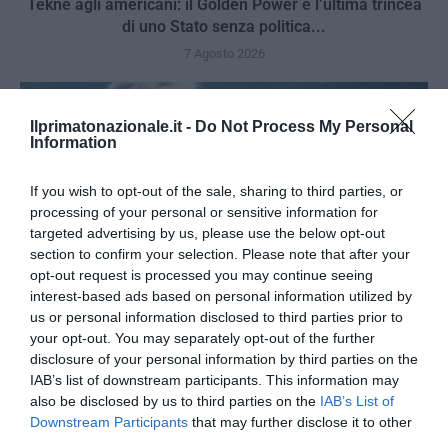
Tekne agli americani: il Golden Power è l’ultima trincea
di uno Stato senza politica...
7 Agosto 2026
Ilprimatonazionale.it -
Do Not Process My Personal
Information
If you wish to opt-out of the sale, sharing to third parties, or
processing of your personal or sensitive information for
targeted advertising by us, please use the below opt-out
section to confirm your selection. Please note that after your
opt-out request is processed you may continue seeing
interest-based ads based on personal information utilized by
us or personal information disclosed to third parties prior to
your opt-out. You may separately opt-out of the further
disclosure of your personal information by third parties on the
Addio a Francesco Guccini: stronzo, poeta e buffone di
IAB’s list of downstream participants. This information may
also be disclosed by us to third parties on the
IAB’s List of
corte
Downstream Participants
that may further disclose it to other
7 Agosto 2026
third parties.