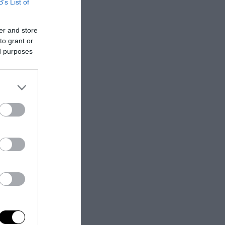
polizia mentre
B’s List of
o simpatie
er and store
to grant or
ed purposes
smo”,
sul quale,
ui social