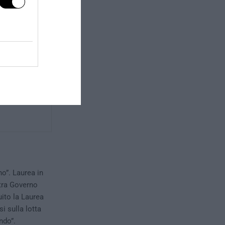
o”. Laurea in
 tra Governo
uito la Laurea
i sulla lotta
ndo”.