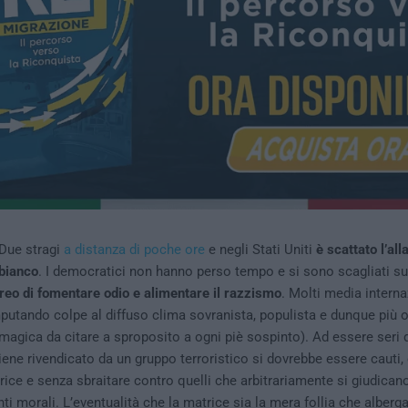
Due stragi
a distanza di poche ore
e negli Stati Uniti
è scattato l’al
bianco
. I democratici non hanno perso tempo e si sono scagliati su
eo di fomentare odio e alimentare il razzismo
. Molti media interna
imputando colpe al diffuso clima sovranista, populista e dunque più
 magica da citare a sproposito a ogni piè sospinto). Ad essere seri
iene rivendicato da un gruppo terroristico si dovrebbe essere cauti, 
trice e senza sbraitare contro quelli che arbitrariamente si giudica
ti morali. L’eventualità che la matrice sia la mera follia che alberg