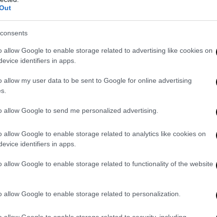
abeth Warren
, la senatrice democratica del Massachusetts candidat
Out
Voterei per lei”, aveva scritto. Al contempo
tuonava contro il presid
rump: “Fa scelte orrende”.
Certo, al di là delle posizioni politiche e 
consents
ovane killer manifestava pure qualche turba, tra
lodi a Satana e avver
tti alla luce della strage che ha commesso: “Sto andando all’inferno
o allow Google to enable storage related to advertising like cookies on
 in fundo, Betts nel 2018 cinguettava:
“Uccidere tutti i fascisti”
.
evice identifiers in apps.
e ovvio che sia, ha chiuso il suo account Twitter ma a proposito de
o allow my user data to be sent to Google for online advertising
s.
mente reperibili negli States,
il soggetto in questione si diceva contr
 al secondo emendamento della Costituzione americana che garantisc
to allow Google to send me personalized advertising.
cani di possedere armi.
Curioso? Più che altro sintomo di totale folli
223 che ha usato per compiere la strage l’aveva acquistato online, da
o allow Google to enable storage related to analytics like cookies on
evice identifiers in apps.
o allow Google to enable storage related to functionality of the website
o allow Google to enable storage related to personalization.
o allow Google to enable storage related to security, including