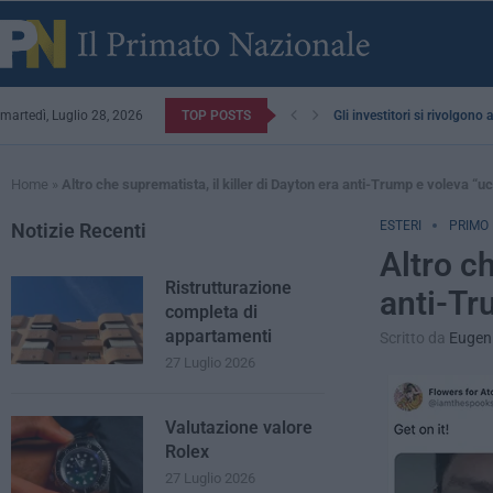
martedì, Luglio 28, 2026
TOP POSTS
Gli investitori si rivolgono
Home
»
Altro che suprematista, il killer di Dayton era anti-Trump e voleva “uc
ESTERI
PRIMO
Notizie Recenti
Altro ch
Ristrutturazione
anti-Tr
completa di
appartamenti
Scritto da
Eugeni
27 Luglio 2026
Valutazione valore
Rolex
27 Luglio 2026