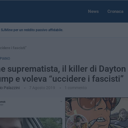
News
Cronaca
 a SJMine per un reddito passivo affidabile...
cidere i fascisti”
 PIANO
e suprematista, il killer di Dayton
ump e voleva “uccidere i fascisti”
o Palazzini
7 Agosto 2019
1 commento