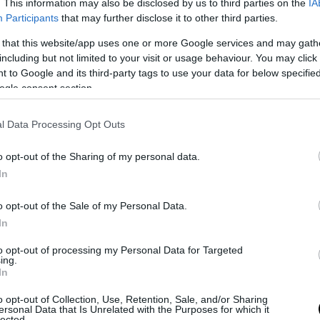
o, dovrà ricredersi. Connor Betts, il 24enne che è stato ucciso dalla 
. This information may also be disclosed by us to third parties on the
IA
azzata ammazzando 9 persone (tra cui la sorella),
non aveva affatt
Participants
that may further disclose it to other third parties.
 that this website/app uses one or more Google services and may gath
including but not limited to your visit or usage behaviour. You may click 
 to Google and its third-party tags to use your data for below specifi
ogle consent section.
l Data Processing Opt Outs
o opt-out of the Sharing of my personal data.
In
o opt-out of the Sale of my Personal Data.
In
to opt-out of processing my Personal Data for Targeted
, anti-Trump e contro le armi
ing.
In
Twitter
si definiva un “metallaro”, “di sinistra” e invocava “il sociali
o opt-out of Collection, Use, Retention, Sale, and/or Sharing
spetterò che gli idioti comprendano”. Non solo, il killer di Dayton s
ersonal Data that Is Unrelated with the Purposes for which it
lected.