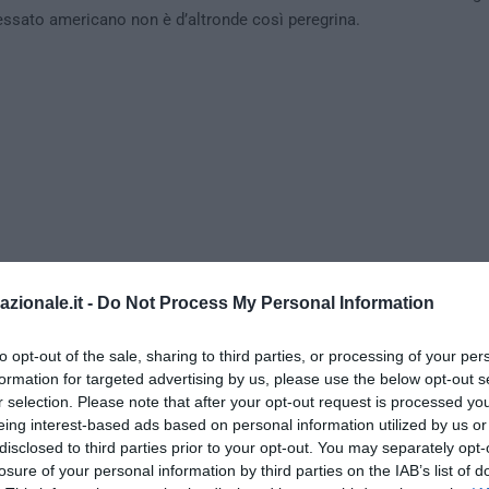
ssato americano non è d’altronde così peregrina.
azionale.it -
Do Not Process My Personal Information
to opt-out of the sale, sharing to third parties, or processing of your per
formation for targeted advertising by us, please use the below opt-out s
r selection. Please note that after your opt-out request is processed y
iller di El Paso, che aveva pubblicato sui social un deprecabile ma
eing interest-based ads based on personal information utilized by us or
embrano esserci pochi dubbi (matto quanto vi pare ma comunque in p
disclosed to third parties prior to your opt-out. You may separately opt-
ematisti), chi non ha avuto tentennamenti a bollare come razzista an
losure of your personal information by third parties on the IAB’s list of