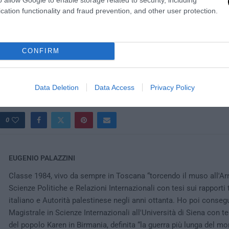
cation functionality and fraud prevention, and other user protection.
CONFIRM
ni
Data Deletion
Data Access
Privacy Policy
0
EUGENIO PALAZZINI
Classe 1984, vivo da sempre in Toscana “torcendo il muso all'Arn
Scienze Politiche e Relazioni Internazionali con tesi sui rapporti
italiano e Autorità palestinese negli anni ottanta. Ho poi conseg
Magistrale in Scienze Internazionali all'Università di Siena con tes
del popolo Karen in Birmania, definita “la guerra più lunga del mo