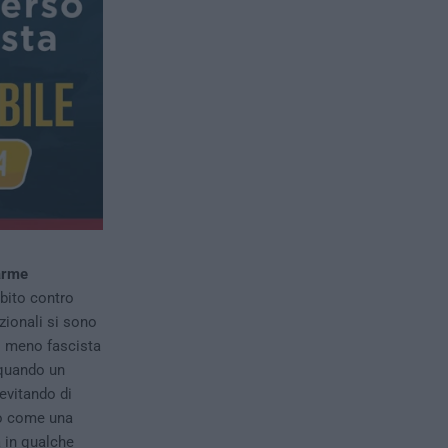
larme
bito contro
zionali si sono
 o meno fascista
 quando un
evitando di
no come una
a in qualche