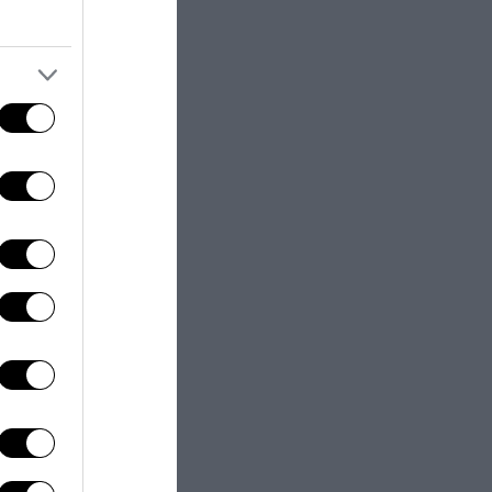
a alle
ente
dei gusti
timento
. E da lì non
lla
querelle
ario all’uso
e a tutti i
a, perché il
 un rivenditore