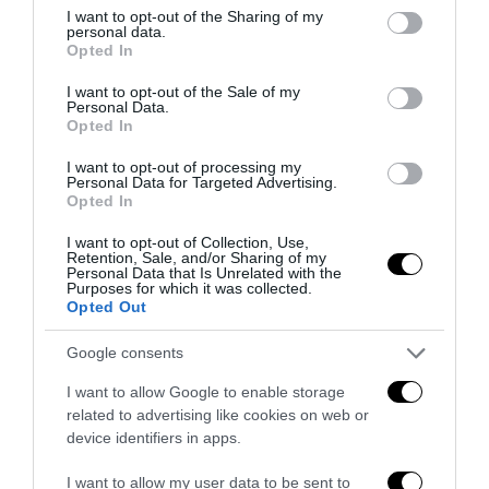
6 Agosto 2026
not limited to your visit or usage behaviour. You may click to
I want to opt-out of the Sharing of my
personal data.
grant or deny consent to Google and its third-party tags to
Opted In
use your data for below specified purposes in below Google
consent section.
I want to opt-out of the Sale of my
Personal Data.
Opted In
I want to opt-out of processing my
Personal Data for Targeted Advertising.
Opted In
I want to opt-out of Collection, Use,
Retention, Sale, and/or Sharing of my
Personal Data that Is Unrelated with the
Purposes for which it was collected.
Opted Out
Google consents
Remigrazione, il Copasir riconosce all’antifascismo il
veto del disordine
I want to allow Google to enable storage
related to advertising like cookies on web or
6 Agosto 2026
device identifiers in apps.
I want to allow my user data to be sent to