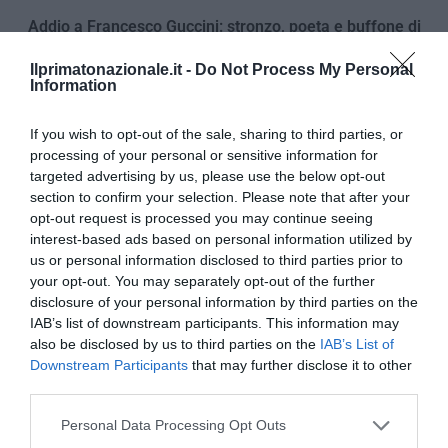
Addio a Francesco Guccini: stronzo, poeta e buffone di
corte
Ilprimatonazionale.it -
Do Not Process My Personal
7 Agosto 2026
Information
If you wish to opt-out of the sale, sharing to third parties, or
processing of your personal or sensitive information for
targeted advertising by us, please use the below opt-out
section to confirm your selection. Please note that after your
opt-out request is processed you may continue seeing
interest-based ads based on personal information utilized by
us or personal information disclosed to third parties prior to
your opt-out. You may separately opt-out of the further
disclosure of your personal information by third parties on the
IAB’s list of downstream participants. This information may
also be disclosed by us to third parties on the
IAB’s List of
Downstream Participants
that may further disclose it to other
third parties.
Bonaccini e il mito delle barricate di Parma: quando
Please note that this website/app uses one or more Google
l’antifascismo copia il fascismo
Personal Data Processing Opt Outs
services and may gather and store information including but