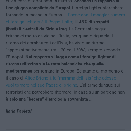
di violenza o terrorismo in Europa.
Secondo un rapporto di
fine giugno compilato da Europol
, i foreign fighter starebbero
tornando in massa in Europa.
Il Paese con il maggior numero
di foreign fighters è il Regno Unito
;
il 45% di sospetti
jihadisti rientrati da Siria e Iraq
. La Germania segue i
britannici molto da vicino; l’Italia, per quanto riguarda il
ritorno dei combattenti dell’Isis, ha visto un ritorno
“approssimativamente tra il 20 ed il 30%”, sempre secondo
l’Europol.
Nel rapporto si legge come i foreign fighter di
ritorno utilizzino sia le rotte balcaniche che quelle
mediterranee
per tornare in Europa. Eclatante al momento è
il caso di
Alice Brignoli, la “mamma dell’Isis” che adesso
vuol tornare nel suo Paese di origine
. L’allarme dunque sui
terroristi che potrebbero ritornarci in casa su un barcone
non
è solo una “becera” dietrologia sovranista …
Ilaria Paoletti