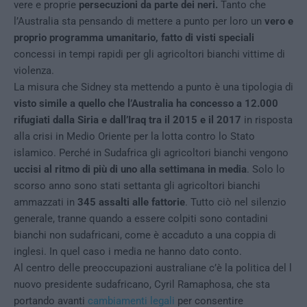
vere e proprie
persecuzioni da parte dei neri.
Tanto che
l’Australia sta pensando di mettere a punto per loro un
vero e
proprio programma umanitario, fatto di visti speciali
concessi in tempi rapidi per gli agricoltori bianchi vittime di
violenza.
La misura che Sidney sta mettendo a punto è una tipologia di
visto simile a quello che l’Australia ha concesso a 12.000
rifugiati dalla Siria e dall’Iraq tra il 2015 e il 2017
in risposta
alla crisi in Medio Oriente per la lotta contro lo Stato
islamico. Perché in Sudafrica gli agricoltori bianchi vengono
uccisi al ritmo di più di uno alla settimana in media
. Solo lo
scorso anno sono stati settanta gli agricoltori bianchi
ammazzati in
345 assalti alle fattorie
. Tutto ciò nel silenzio
generale, tranne quando a essere colpiti sono contadini
bianchi non sudafricani, come è accaduto a una coppia di
inglesi. In quel caso i media ne hanno dato conto.
Al centro delle preoccupazioni australiane c’è la politica del l
nuovo presidente sudafricano, Cyril Ramaphosa, che sta
portando avanti
cambiamenti legali
per consentire