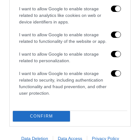
I want to allow Google to enable storage
6 COMMENTS
related to analytics like cookies on web or
device identifiers in apps.
GIANFRANCO MERGONI
REPLY
I want to allow Google to enable storage
16 Marzo 2018 - 12:01
related to functionality of the website or app.
Vi aspettate umanità e rispetto dai cannibali?. Quelli non
hanno rispetto per nulla e per nessuno… Quando non ci
I want to allow Google to enable storage
saranno più bianchi potranno liberamente eseguire la danza
related to personalization.
delle scimmie tutto il santo giorno. Senza però rolex,
I want to allow Google to enable storage
cellulare di ultimissima generazione & quant’ altro…..
related to security, including authentication
Caricamento...
functionality and fraud prevention, and other
user protection.
GIANNI PACIULLO
REPLY
19 Luglio 2018 - 8:52
CONFIRM
Io ci sono stato nel 2009, è tutto allo sfascio, mai da
bianco vivrei lì, emigrerei all’istante in Canada, Australia o
Data Deletion
Data Access
Privacy Policy