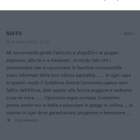
Nuova Zelanda, al diavolo la terra!
Caricamento...
RAFFO
REPLY
16 Marzo 2018 - 12:10
Mi raccomando,girate l’articolo a skypd24 o al gruppo
espresso, alla rai e a mediaset , in modo tale che i
pennivendoli che vi raccontano le favoline comunistelle
siano informati della loro odiosa parzialità……… In ogni caso
in questo modo il Sudafrica diverrà l’ennesimo paese nero
fallito dell’Africa, date spazio alla feccia peggiore e vedremo
cosa ne esce……….l’ipocrisia regna sovrana, torneremo
presto anche noi in Italia a pascolare le greggi in collina……le
risorse in ogni dove garantiscono progresso e benessere……
Caricamento...