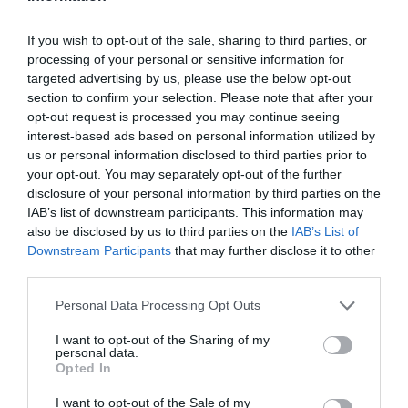
Bonaccini e il mito delle barricate di Parma: quando
If you wish to opt-out of the sale, sharing to third parties, or
l’antifascismo copia il fascismo
processing of your personal or sensitive information for
targeted advertising by us, please use the below opt-out
6 Agosto 2026
section to confirm your selection. Please note that after your
opt-out request is processed you may continue seeing
interest-based ads based on personal information utilized by
us or personal information disclosed to third parties prior to
your opt-out. You may separately opt-out of the further
disclosure of your personal information by third parties on the
IAB’s list of downstream participants. This information may
also be disclosed by us to third parties on the
IAB’s List of
Downstream Participants
that may further disclose it to other
third parties.
Please note that this website/app uses one or more Google
Personal Data Processing Opt Outs
services and may gather and store information including but
not limited to your visit or usage behaviour. You may click to
I want to opt-out of the Sharing of my
personal data.
grant or deny consent to Google and its third-party tags to
Opted In
Remigrazione, il Copasir riconosce all’antifascismo il
use your data for below specified purposes in below Google
veto del disordine
consent section.
I want to opt-out of the Sale of my