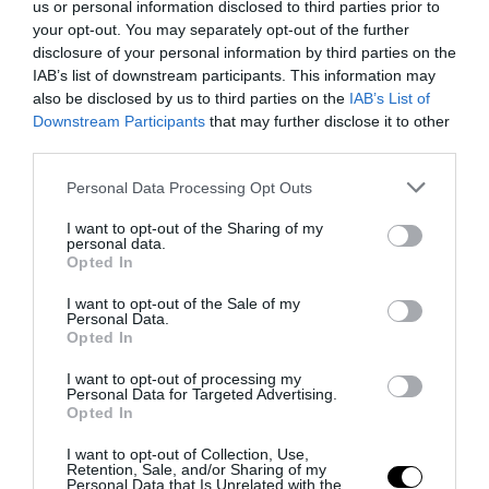
us or personal information disclosed to third parties prior to
your opt-out. You may separately opt-out of the further
disclosure of your personal information by third parties on the
IAB’s list of downstream participants. This information may
also be disclosed by us to third parties on the
IAB’s List of
Downstream Participants
that may further disclose it to other
third parties.
Ceuta, la bufala dei «48mila rimpatri»: così la sinistra fa
Please note that this website/app uses one or more Google
Personal Data Processing Opt Outs
l’ancella di Sánchez
services and may gather and store information including but
1 Agosto 2026
not limited to your visit or usage behaviour. You may click to
I want to opt-out of the Sharing of my
personal data.
grant or deny consent to Google and its third-party tags to
Opted In
use your data for below specified purposes in below Google
consent section.
I want to opt-out of the Sale of my
Personal Data.
Opted In
I want to opt-out of processing my
Personal Data for Targeted Advertising.
Opted In
I want to opt-out of Collection, Use,
Retention, Sale, and/or Sharing of my
Personal Data that Is Unrelated with the