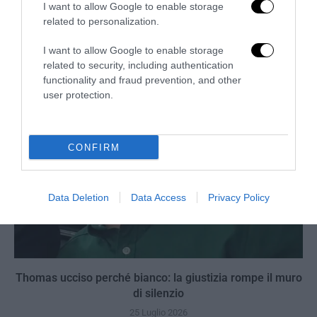
I want to allow Google to enable storage
Berlino, l’islamismo colpisce il Pride: il perpetuo
related to personalization.
fallimento dell’integrazione
27 Luglio 2026
I want to allow Google to enable storage
related to security, including authentication
functionality and fraud prevention, and other
user protection.
CONFIRM
Data Deletion
Data Access
Privacy Policy
Thomas ucciso perché bianco: la giustizia rompe il muro
di silenzio
25 Luglio 2026