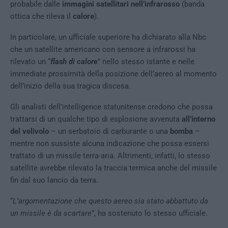
probabile dalle
immagini satellitari nell’infrarosso
(banda
ottica che rileva il
calore
).
In particolare, un ufficiale superiore ha dichiarato alla Nbc
che un satellite americano con sensore a infrarossi ha
rilevato un “
flash di calore
” nello stesso istante e nelle
immediate prossimità della posizione dell’aereo al momento
dell’inizio della sua tragica discesa.
Gli analisti dell’intelligence statunitense credono che possa
trattarsi di un qualche tipo di esplosione avvenuta
all’interno
del velivolo
– un serbatoio di carburante o una
bomba
–
mentre non sussiste alcuna indicazione che possa essersi
trattato di un missile terra-aria. Altrimenti, infatti, lo stesso
satellite avrebbe rilevato la traccia termica anche del missile
fin dal suo lancio da terra.
“
L’argomentazione che questo aereo sia stato abbattuto da
un missile è da scartare
”, ha sostenuto lo stesso ufficiale.