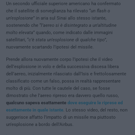
Un secondo ufficiale superiore americano ha confermato
che il satellite di sorveglianza ha rilevato “
un flash o
un’esplosione
” in aria sul Sinai allo stesso istante,
sostenendo che “
l’aereo si è disintegrato a un’altitudine
molto elevata
” quando, come indicato dalle immagini
satellitari, “
c’è stata un’esplosione di qualche tipo
”,
nuovamente scartando l’ipotesi del missile.
Prende allora nuovamente corpo l’ipotesi che il video
dell’esplosione in volo e della successiva discesa libera
dell’aereo, inizialmente rilasciato dall’Isis e frettolosamente
classificato come un falso, possa in realtà rappresentare
molto di più. Con tutte le cautele del caso, se fosse
dimostrato che l’aereo ripreso era davvero quello russo,
qualcuno sapeva esattamente
dove eseguire le riprese ed
esattamente in quale istante
. Lo stesso video, del resto, non
suggerisce affatto l’impatto di un missile ma piuttosto
un’esplosione a bordo dell’Airbus.