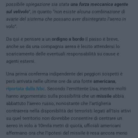
possibile spiegazione sia stata
una forza meccanica agente
sul velivolo
”, in quanto “
non esiste alcuna combinazione di
avarie del sistema che possano aver disintegrato l’aereo in
volo
”.
Da qui e pensare a un
ordigno a bordo
il passo è breve,
anche se da una compagnia aerea è lecito attendersi lo
scaricamento delle eventuali responsabilità su cause e
agenti esterni.
Una prima conferma indipendente dei peggiori sospetti è
però arrivata nelle ultime ore da una fonte
americana
,
riportata dalla Nbc
. Secondo l’emittente Usa, mentre molti
hanno argomentato sulla possibilità che un
missile
abbia
abbattuto l’aereo russo, nonostante che l’artiglieria
contraerea nella disponibilità dei terroristi legati all’Isis attivi
su quel territorio non dovrebbe consentire di centrare un
aereo in volo a 10mila metri di quota, ufficiali americani
affermano ora che l’ipotesi del missile è resa ancora meno