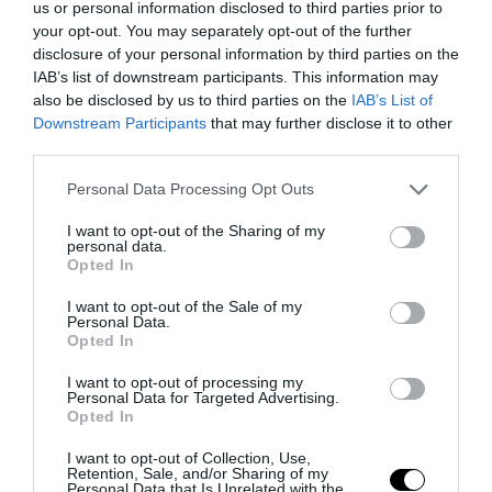
us or personal information disclosed to third parties prior to
your opt-out. You may separately opt-out of the further
disclosure of your personal information by third parties on the
FRANCESCO MENEGUZZO
IAB’s list of downstream participants. This information may
also be disclosed by us to third parties on the
IAB’s List of
Downstream Participants
that may further disclose it to other
third parties.
Please note that this website/app uses one or more Google
Personal Data Processing Opt Outs
services and may gather and store information including but
previous post
not limited to your visit or usage behaviour. You may click to
I want to opt-out of the Sharing of my
Reportage Sudafrica /6: le baraccopoli di Città del Capo
personal data.
grant or deny consent to Google and its third-party tags to
Opted In
use your data for below specified purposes in below Google
next post
consent section.
Roma, Tronca si presenta: sinagoga e monumenti antifascisti
I want to opt-out of the Sale of my
Personal Data.
Opted In
YOU MAY ALSO LIKE
I want to opt-out of processing my
Personal Data for Targeted Advertising.
Opted In
I want to opt-out of Collection, Use,
Retention, Sale, and/or Sharing of my
Personal Data that Is Unrelated with the