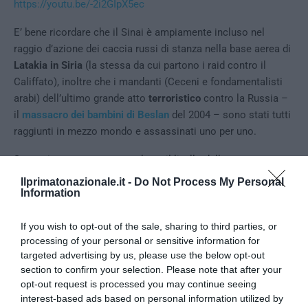
https://youtu.be/-2i2GIpX5ec
E’ bene ricordare che il Sinai è ampiamente incluso nel
raggio d’azione dei caccia russi di stanza nella base aerea di
Latakia in Siria
(la stessa da cui partono i raid contro il
Califfato), inoltre che i mandanti (Ceceni e fondamentalisti
arabi) dell’ultimo grande atto
terroristico
contro la Russia –
il
massacro dei bambini di Beslan
del 2004 – sono stati tutti
raggiunti in mezzo mondo e assassinati uno per uno.
Se serviva un pretesto per alzare il livello dello scontro e
allargarlo rispetto ai confini siriani, a quanto pare questo è
Ilprimatonazionale.it -
Do Not Process My Personal
stato servito su un piatto d’argento. Al costo di
224 vittime
Information
innocenti
.
If you wish to opt-out of the sale, sharing to third parties, or
Francesco Meneguzzo
processing of your personal or sensitive information for
targeted advertising by us, please use the below opt-out
section to confirm your selection. Please note that after your
opt-out request is processed you may continue seeing
interest-based ads based on personal information utilized by
0
CONVIDIDI