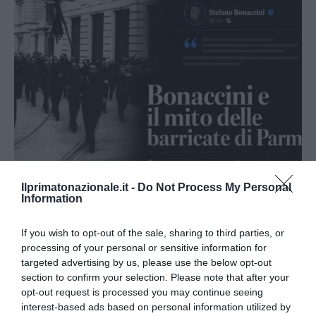
Ilprimatonazionale.it -
Do Not Process My Personal
Information
Bonaccini e il mito delle barricate di Parma: quando
l’antifascismo copia il fascismo
If you wish to opt-out of the sale, sharing to third parties, or
6 Agosto 2026
processing of your personal or sensitive information for
targeted advertising by us, please use the below opt-out
section to confirm your selection. Please note that after your
opt-out request is processed you may continue seeing
interest-based ads based on personal information utilized by