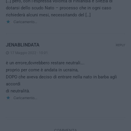
[…] però, con l’espressa volontà di Finlandia e Svezia di
dotarsi dello scudo Nato – processo che in ogni caso
richiederà alcuni mesi, necessitando del […]
Caricamento...
JENABLINDATA
REPLY
17 Maggio 2022 - 10:01
è un errore,dovrebbero restare neutrali….
proprio per come è andata in ucraina,
DOPO che aveva deciso di entrare nella nato in barba agli
accordi
di neutralità.
Caricamento...
COMMENTA