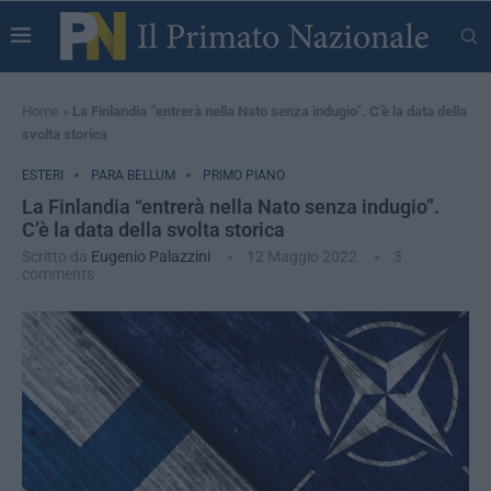
Home
»
La Finlandia “entrerà nella Nato senza indugio”. C’è la data della
svolta storica
ESTERI
PARA BELLUM
PRIMO PIANO
La Finlandia “entrerà nella Nato senza indugio”.
C’è la data della svolta storica
Scritto da
Eugenio Palazzini
12 Maggio 2022
3
comments