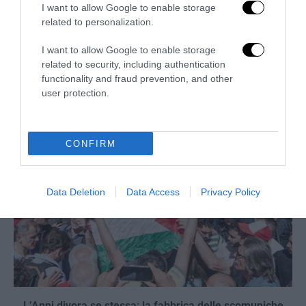
I want to allow Google to enable storage
related to personalization.
La sinistra è così serva delle toghe da odiare persino il
I want to allow Google to enable storage
ricordo di Enzo...
related to security, including authentication
functionality and fraud prevention, and other
5 Agosto 2026
user protection.
CONFIRM
Data Deletion
Data Access
Privacy Policy
L’Anpi divora se stessa: la fabbrica delle scomuniche