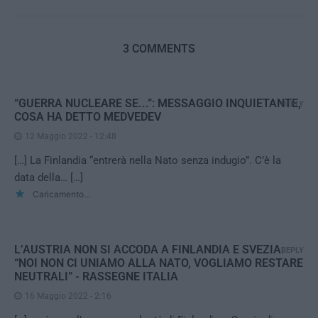
3 COMMENTS
“GUERRA NUCLEARE SE...”: MESSAGGIO INQUIETANTE,
REPLY
COSA HA DETTO MEDVEDEV
12 Maggio 2022 - 12:48
[…] La Finlandia “entrerà nella Nato senza indugio”. C’è la
data della… […]
Caricamento...
L’AUSTRIA NON SI ACCODA A FINLANDIA E SVEZIA:
REPLY
“NOI NON CI UNIAMO ALLA NATO, VOGLIAMO RESTARE
NEUTRALI” - RASSEGNE ITALIA
16 Maggio 2022 - 2:16