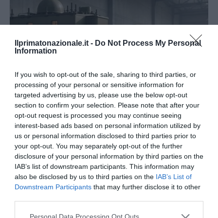
Ilprimatonazionale.it -
Do Not Process My Personal
Information
If you wish to opt-out of the sale, sharing to third parties, or
processing of your personal or sensitive information for
targeted advertising by us, please use the below opt-out
section to confirm your selection. Please note that after your
opt-out request is processed you may continue seeing
Tekne agli americani: il Golden Power è l’ultima trincea
interest-based ads based on personal information utilized by
di uno Stato senza politica...
us or personal information disclosed to third parties prior to
7 Agosto 2026
your opt-out. You may separately opt-out of the further
disclosure of your personal information by third parties on the
IAB’s list of downstream participants. This information may
also be disclosed by us to third parties on the
IAB’s List of
Downstream Participants
that may further disclose it to other
third parties.
Please note that this website/app uses one or more Google
Personal Data Processing Opt Outs