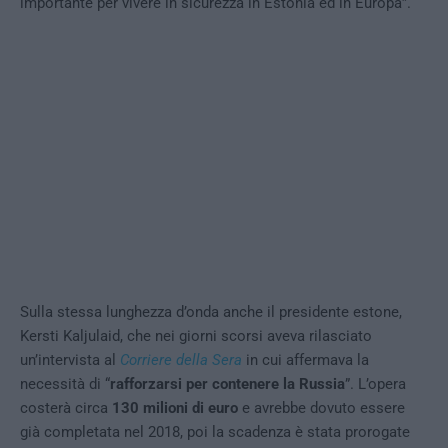
importante per vivere in sicurezza in Estonia ed in Europa”.
Sulla stessa lunghezza d’onda anche il presidente estone,
Kersti Kaljulaid, che nei giorni scorsi aveva rilasciato
un’intervista al
Corriere della Sera
in cui affermava la
necessità di “
rafforzarsi per contenere la Russia
”. L’opera
costerà circa
130 milioni di euro
e avrebbe dovuto essere
già completata nel 2018, poi la scadenza è stata prorogate