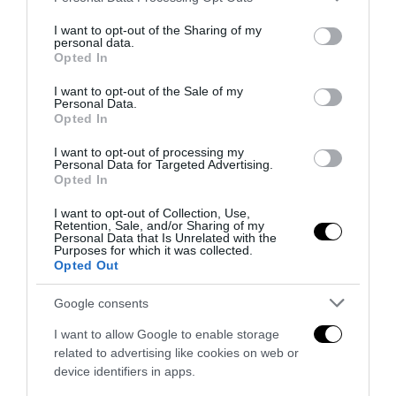
services and may gather and store information including but
not limited to your visit or usage behaviour. You may click to
I want to opt-out of the Sharing of my
personal data.
grant or deny consent to Google and its third-party tags to
Opted In
use your data for below specified purposes in below Google
consent section.
I want to opt-out of the Sale of my
Personal Data.
Opted In
I want to opt-out of processing my
Addio a Francesco Guccini: stronzo, poeta e buffone di
Personal Data for Targeted Advertising.
corte
Opted In
7 Agosto 2026
I want to opt-out of Collection, Use,
Retention, Sale, and/or Sharing of my
Personal Data that Is Unrelated with the
Purposes for which it was collected.
Opted Out
Google consents
I want to allow Google to enable storage
related to advertising like cookies on web or
device identifiers in apps.