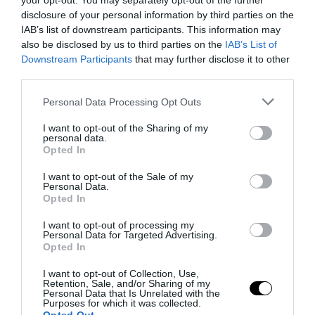
your opt-out. You may separately opt-out of the further
disclosure of your personal information by third parties on the
IAB’s list of downstream participants. This information may
also be disclosed by us to third parties on the
IAB’s List of
Downstream Participants
that may further disclose it to other
La Camera boccia il patentino antifascista per parlare a
third parties.
Montecitorio: palo clamoroso del Pd
5 Agosto 2026
Please note that this website/app uses one or more Google
Personal Data Processing Opt Outs
services and may gather and store information including but
not limited to your visit or usage behaviour. You may click to
I want to opt-out of the Sharing of my
personal data.
grant or deny consent to Google and its third-party tags to
Opted In
use your data for below specified purposes in below Google
consent section.
I want to opt-out of the Sale of my
Personal Data.
Opted In
I want to opt-out of processing my
Personal Data for Targeted Advertising.
Opted In
I want to opt-out of Collection, Use,
Retention, Sale, and/or Sharing of my
Personal Data that Is Unrelated with the
Purposes for which it was collected.