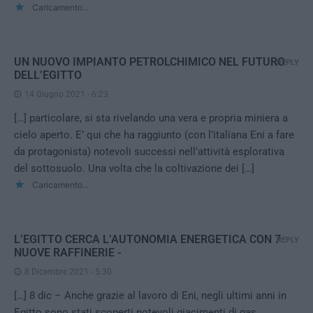
Caricamento...
UN NUOVO IMPIANTO PETROLCHIMICO NEL FUTURO
REPLY
DELL’EGITTO
14 Giugno 2021 - 6:23
[…] particolare, si sta rivelando una vera e propria miniera a
cielo aperto. E’ qui che ha raggiunto (con l’italiana Eni a fare
da protagonista) notevoli successi nell’attività esplorativa
del sottosuolo. Una volta che la coltivazione dei […]
Caricamento...
L’EGITTO CERCA L’AUTONOMIA ENERGETICA CON 7
REPLY
NUOVE RAFFINERIE -
8 Dicembre 2021 - 5:30
[…] 8 dic – Anche grazie al lavoro di Eni, negli ultimi anni in
Egitto sono stati scoperti notevoli giacimenti di gas