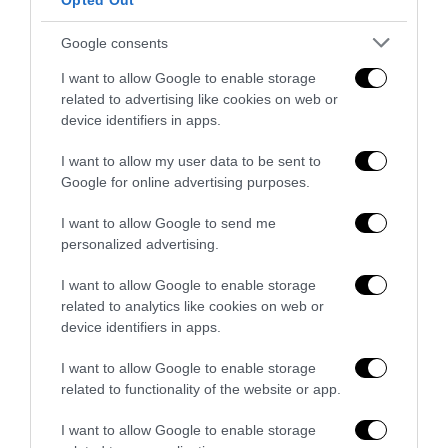
Opted Out
La sinistra è così serva delle toghe da odiare persino il
ricordo di Enzo...
Google consents
5 Agosto 2026
I want to allow Google to enable storage
related to advertising like cookies on web or
device identifiers in apps.
I want to allow my user data to be sent to
Google for online advertising purposes.
I want to allow Google to send me
personalized advertising.
I want to allow Google to enable storage
related to analytics like cookies on web or
device identifiers in apps.
I want to allow Google to enable storage
related to functionality of the website or app.
L’Anpi divora se stessa: la fabbrica delle scomuniche
esplode su Israele
I want to allow Google to enable storage
5 Agosto 2026