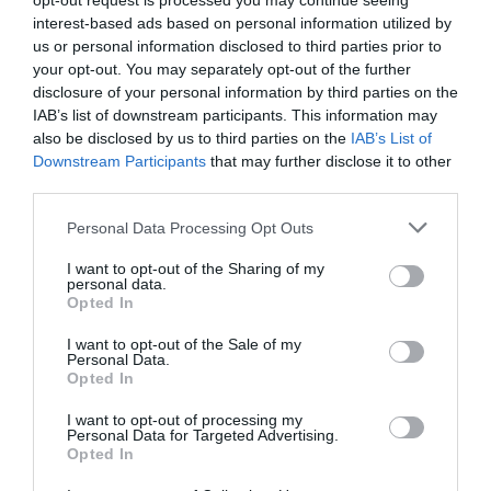
opt-out request is processed you may continue seeing
interest-based ads based on personal information utilized by
us or personal information disclosed to third parties prior to
your opt-out. You may separately opt-out of the further
disclosure of your personal information by third parties on the
IAB’s list of downstream participants. This information may
also be disclosed by us to third parties on the
IAB’s List of
Downstream Participants
that may further disclose it to other
third parties.
Please note that this website/app uses one or more Google
Personal Data Processing Opt Outs
Ceuta, non solo migranti: intelligence, pressioni e
services and may gather and store information including but
propaganda sulla frontiera spagnola
not limited to your visit or usage behaviour. You may click to
I want to opt-out of the Sharing of my
personal data.
4 Agosto 2026
grant or deny consent to Google and its third-party tags to
Opted In
use your data for below specified purposes in below Google
consent section.
I want to opt-out of the Sale of my
Personal Data.
Opted In
I want to opt-out of processing my
Personal Data for Targeted Advertising.
Opted In