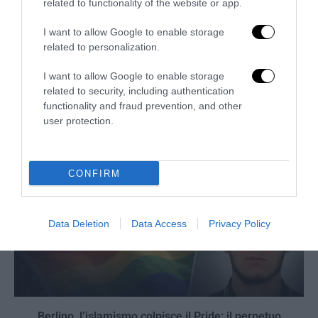
related to functionality of the website or app.
I want to allow Google to enable storage
related to personalization.
Berlino, il jihadista era già sorvegliato: l’Europa conosce
la minaccia ma non riesce a...
I want to allow Google to enable storage
29 Luglio 2026
related to security, including authentication
functionality and fraud prevention, and other
user protection.
CONFIRM
Data Deletion
Data Access
Privacy Policy
Berlino, l’islamismo colpisce il Pride: il perpetuo