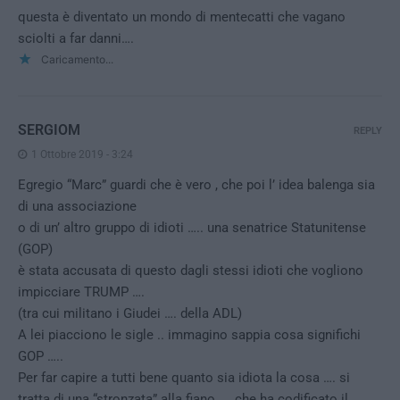
questa è diventato un mondo di mentecatti che vagano
sciolti a far danni….
Caricamento...
SERGIOM
REPLY
1 Ottobre 2019 - 3:24
Egregio “Marc” guardi che è vero , che poi l’ idea balenga sia
di una associazione
o di un’ altro gruppo di idioti ….. una senatrice Statunitense
(GOP)
è stata accusata di questo dagli stessi idioti che vogliono
impicciare TRUMP ….
(tra cui militano i Giudei …. della ADL)
A lei piacciono le sigle .. immagino sappia cosa significhi
GOP …..
Per far capire a tutti bene quanto sia idiota la cosa …. si
tratta di una “stronzata” alla fiano …. che ha codificato il