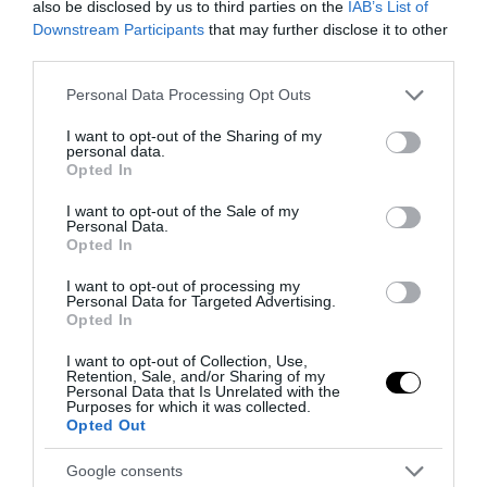
also be disclosed by us to third parties on the
IAB’s List of
Downstream Participants
that may further disclose it to other
third parties.
Please note that this website/app uses one or more Google
Personal Data Processing Opt Outs
services and may gather and store information including but
not limited to your visit or usage behaviour. You may click to
I want to opt-out of the Sharing of my
personal data.
grant or deny consent to Google and its third-party tags to
Opted In
use your data for below specified purposes in below Google
consent section.
I want to opt-out of the Sale of my
Personal Data.
Opted In
Il grande inganno dell’immigrazione: l’Italia ha bisogno
di più idee, non di più braccia
I want to opt-out of processing my
Personal Data for Targeted Advertising.
27 Luglio 2026
Opted In
I want to opt-out of Collection, Use,
Retention, Sale, and/or Sharing of my
Personal Data that Is Unrelated with the
Purposes for which it was collected.
Opted Out
Google consents